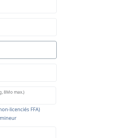
pg, 8Mo max.)
on-licenciés FFA)
f mineur