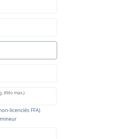
pg, 8Mo max.)
on-licenciés FFA)
f mineur