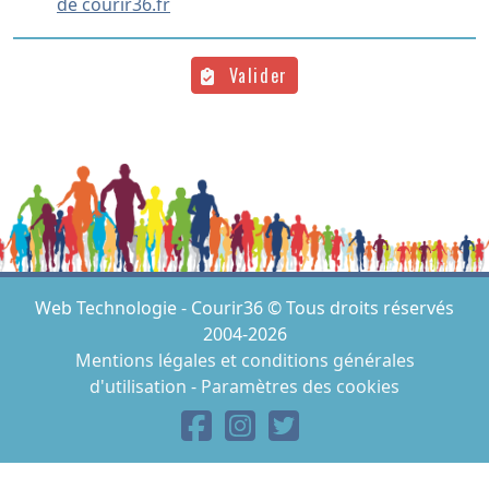
de courir36.fr
Valider
Web Technologie - Courir36 © Tous droits réservés
2004-2026
Mentions légales et conditions générales
d'utilisation
-
Paramètres des cookies