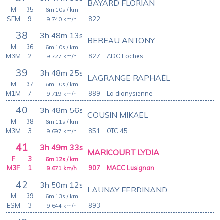
BAYARD FLORIAN
M
35
6m 10s
/ km
SEM
9
822
9.740
km/h
38
3h 48m 13s
BEREAU ANTONY
M
36
6m 10s
/ km
M3M
2
827
ADC Loches
9.727
km/h
39
3h 48m 25s
LAGRANGE RAPHAËL
M
37
6m 10s
/ km
M1M
7
889
La dionysienne
9.719
km/h
40
3h 48m 56s
COUSIN MIKAEL
M
38
6m 11s
/ km
M3M
3
851
OTC 45
9.697
km/h
41
3h 49m 33s
MARICOURT LYDIA
F
3
6m 12s
/ km
M3F
1
907
MACC Lusignan
9.671
km/h
42
3h 50m 12s
LAUNAY FERDINAND
M
39
6m 13s
/ km
ESM
3
893
9.644
km/h