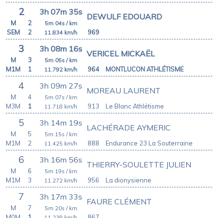
2
3h 07m 35s
DEWULF EDOUARD
M
2
5m 04s
/ km
SEM
2
969
11.834
km/h
3
3h 08m 16s
VERICEL MICKAËL
M
3
5m 05s
/ km
M1M
1
964
MONTLUCON ATHLÉTISME
11.792
km/h
4
3h 09m 27s
MOREAU LAURENT
M
4
5m 07s
/ km
M3M
1
913
Le Blanc Athlétisme
11.718
km/h
5
3h 14m 19s
LACHÉRADE AYMERIC
M
5
5m 15s
/ km
M1M
2
888
Endurance 23 La Souterraine
11.425
km/h
6
3h 16m 56s
THIERRY-SOULETTE JULIEN
M
6
5m 19s
/ km
M1M
3
956
La dionysienne
11.272
km/h
7
3h 17m 33s
FAURE CLÉMENT
M
7
5m 20s
/ km
M0M
1
867
11.238
km/h