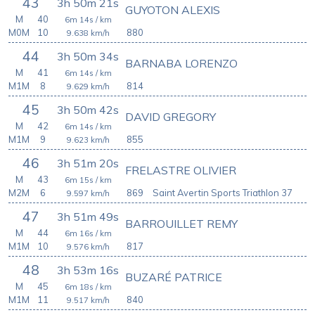
43
3h 50m 21s
GUYOTON ALEXIS
M
40
6m 14s
/ km
M0M
10
880
9.638
km/h
44
3h 50m 34s
BARNABA LORENZO
M
41
6m 14s
/ km
M1M
8
814
9.629
km/h
45
3h 50m 42s
DAVID GREGORY
M
42
6m 14s
/ km
M1M
9
855
9.623
km/h
46
3h 51m 20s
FRELASTRE OLIVIER
M
43
6m 15s
/ km
M2M
6
869
Saint Avertin Sports Triathlon 37
9.597
km/h
47
3h 51m 49s
BARROUILLET REMY
M
44
6m 16s
/ km
M1M
10
817
9.576
km/h
48
3h 53m 16s
BUZARÉ PATRICE
M
45
6m 18s
/ km
M1M
11
840
9.517
km/h