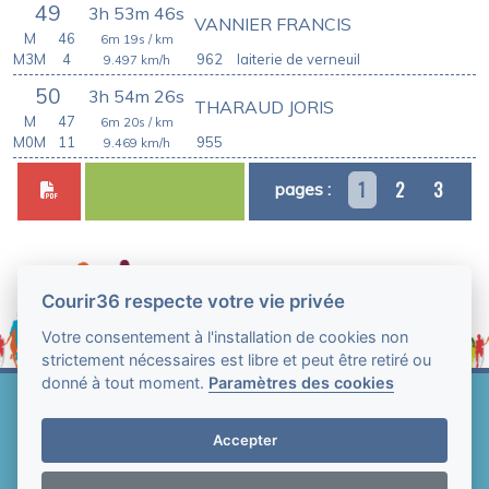
49
3h 53m 46s
VANNIER FRANCIS
M
46
6m 19s
/ km
M3M
4
962
laiterie de verneuil
9.497
km/h
50
3h 54m 26s
THARAUD JORIS
M
47
6m 20s
/ km
M0M
11
955
9.469
km/h
1
2
3
pages :
Courir36 respecte votre vie privée
Votre consentement à l'installation de cookies non
strictement nécessaires est libre et peut être retiré ou
donné à tout moment.
Paramètres des cookies
Web Technologie - Courir36 © Tous droits réservés
2004-2026
Accepter
Mentions légales et conditions générales
d'utilisation
-
Paramètres des cookies