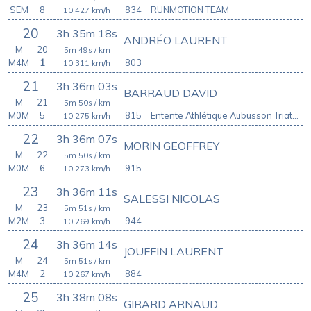
SEM
8
834
RUNMOTION TEAM
10.427
km/h
20
3h 35m 18s
ANDRÉO LAURENT
M
20
5m 49s
/ km
M4M
1
803
10.311
km/h
21
3h 36m 03s
BARRAUD DAVID
M
21
5m 50s
/ km
M0M
5
815
Entente Athlétique Aubusson Triathlon
10.275
km/h
22
3h 36m 07s
MORIN GEOFFREY
M
22
5m 50s
/ km
M0M
6
915
10.273
km/h
23
3h 36m 11s
SALESSI NICOLAS
M
23
5m 51s
/ km
M2M
3
944
10.269
km/h
24
3h 36m 14s
JOUFFIN LAURENT
M
24
5m 51s
/ km
M4M
2
884
10.267
km/h
25
3h 38m 08s
GIRARD ARNAUD