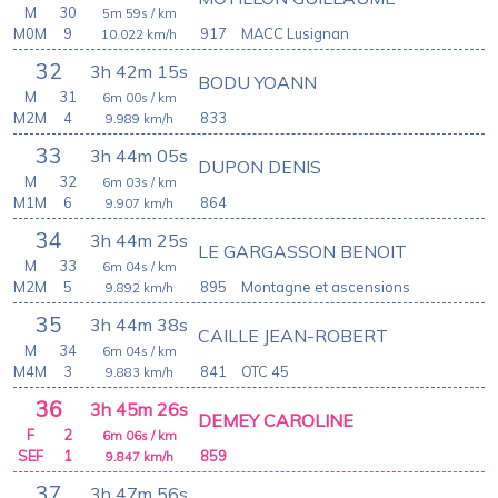
M
30
5m 59s
/ km
M0M
9
917
MACC Lusignan
10.022
km/h
32
3h 42m 15s
BODU YOANN
M
31
6m 00s
/ km
M2M
4
833
9.989
km/h
33
3h 44m 05s
DUPON DENIS
M
32
6m 03s
/ km
M1M
6
864
9.907
km/h
34
3h 44m 25s
LE GARGASSON BENOIT
M
33
6m 04s
/ km
M2M
5
895
Montagne et ascensions
9.892
km/h
35
3h 44m 38s
CAILLE JEAN-ROBERT
M
34
6m 04s
/ km
M4M
3
841
OTC 45
9.883
km/h
36
3h 45m 26s
DEMEY CAROLINE
F
2
6m 06s
/ km
SEF
1
859
9.847
km/h
37
3h 47m 56s