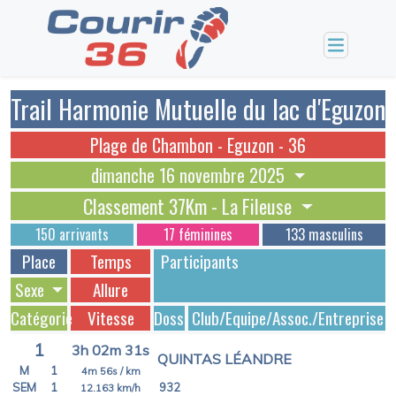
Trail Harmonie Mutuelle du lac d'Eguzon
Plage de Chambon - Eguzon - 36
dimanche 16 novembre 2025
Classement 37Km - La Fileuse
150 arrivants
17 féminines
133 masculins
Place
Temps
Participants
Sexe
Allure
Catégorie
Vitesse
Dossards
Club/Equipe/Assoc./Entreprise
1
3h 02m 31s
QUINTAS LÉANDRE
M
1
4m 56s
/ km
SEM
1
932
12.163
km/h