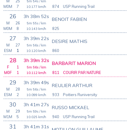
M
25
5m 54s
/ km
M0M
7
874
USP Running Trail
10.177
km/h
26
3h 38m 52s
BENOIT FABIEN
M
26
5m 55s
/ km
M0M
8
825
10.143
km/h
27
3h 39m 22s
DESIRE MATHIS
M
27
5m 56s
/ km
ESM
1
860
10.120
km/h
28
3h 39m 32s
BARBARIT MARION
F
1
5m 56s
/ km
M0F
1
811
COURIR PAR NATURE
10.112
km/h
29
3h 39m 49s
REULIER ARTHUR
M
28
5m 56s
/ km
ESM
2
933
Poitiers Runiversity
10.099
km/h
30
3h 41m 27s
RUSSO MICKAEL
M
29
5m 59s
/ km
M1M
5
940
USP Running Trail
10.025
km/h
31
3h 41m 31s
MOTILLON GUILLAUME