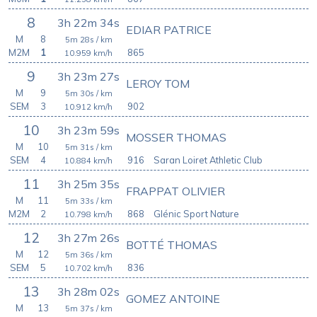
8
3h 22m 34s
EDIAR PATRICE
M
8
5m 28s
/ km
M2M
1
865
10.959
km/h
9
3h 23m 27s
LEROY TOM
M
9
5m 30s
/ km
SEM
3
902
10.912
km/h
10
3h 23m 59s
MOSSER THOMAS
M
10
5m 31s
/ km
SEM
4
916
Saran Loiret Athletic Club
10.884
km/h
11
3h 25m 35s
FRAPPAT OLIVIER
M
11
5m 33s
/ km
M2M
2
868
Glénic Sport Nature
10.798
km/h
12
3h 27m 26s
BOTTÉ THOMAS
M
12
5m 36s
/ km
SEM
5
836
10.702
km/h
13
3h 28m 02s
GOMEZ ANTOINE
M
13
5m 37s
/ km