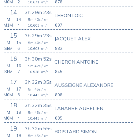
M0M
2
878
10.671
km/h
14
3h 29m 23s
LEBON LOIC
M
14
5m 40s
/ km
M1M
4
897
10.603
km/h
15
3h 29m 23s
JACQUET ALEX
M
15
5m 40s
/ km
SEM
6
882
10.603
km/h
16
3h 30m 52s
CHERON ANTOINE
M
16
5m 42s
/ km
SEM
7
845
10.528
km/h
17
3h 32m 35s
AUSSEIGNE ALEXANDRE
M
17
5m 45s
/ km
M0M
3
808
10.443
km/h
18
3h 32m 35s
LABARBE AURELIEN
M
18
5m 45s
/ km
M0M
4
885
10.443
km/h
19
3h 32m 55s
BOISTARD SIMON
M
19
5m 45s
/ km