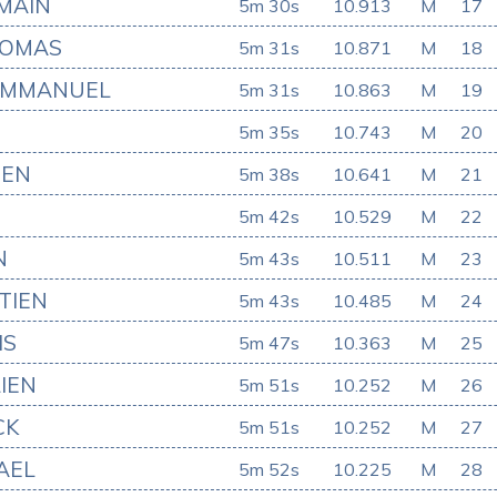
MAIN
5m 30s
10.913
M
17
HOMAS
5m 31s
10.871
M
18
EMMANUEL
5m 31s
10.863
M
19
5m 35s
10.743
M
20
IEN
5m 38s
10.641
M
21
5m 42s
10.529
M
22
N
5m 43s
10.511
M
23
TIEN
5m 43s
10.485
M
24
IS
5m 47s
10.363
M
25
IEN
5m 51s
10.252
M
26
CK
5m 51s
10.252
M
27
AEL
5m 52s
10.225
M
28