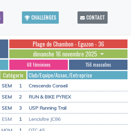
S
CHALLENGES
CONTACT
Plage de Chambon - Eguzon - 36
dimanche 16 novembre 2025
68 féminines
156 masculins
Catégorie
Club/Equipe/Assoc./Entreprise
SEM
1
Crescendo Conseil
SEM
2
RUN & BIKE PYREX
SEM
3
USP Running Trail
ESM
1
Lencloître JC86
M0M
1
OTC 45