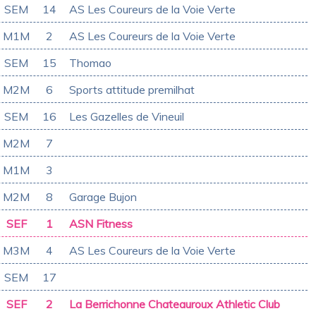
SEM
14
AS Les Coureurs de la Voie Verte
M1M
2
AS Les Coureurs de la Voie Verte
SEM
15
Thomao
M2M
6
Sports attitude premilhat
SEM
16
Les Gazelles de Vineuil
M2M
7
M1M
3
M2M
8
Garage Bujon
SEF
1
ASN Fitness
M3M
4
AS Les Coureurs de la Voie Verte
SEM
17
SEF
2
La Berrichonne Chateauroux Athletic Club