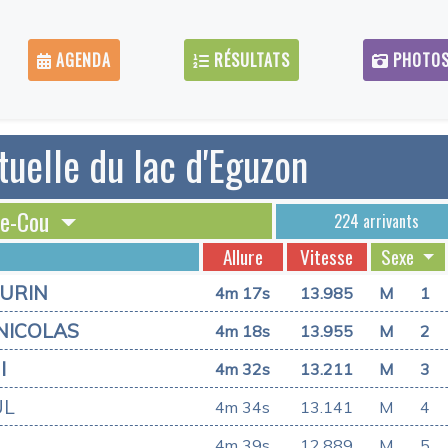
AGENDA
RÉSULTATS
PHOTO
uelle du lac d'Eguzon
se-Cou
224 arrivants
Allure
Vitesse
Sexe
URIN
4m 17s
13.985
M
1
NICOLAS
4m 18s
13.955
M
2
I
4m 32s
13.211
M
3
UL
4m 34s
13.141
M
4
4m 39s
12.889
M
5