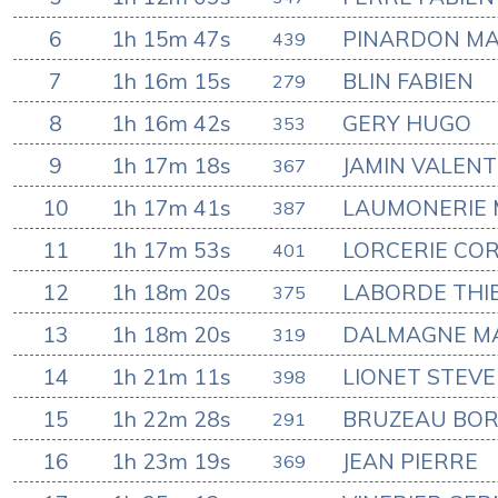
6
1h 15m 47s
PINARDON MA
439
7
1h 16m 15s
BLIN FABIEN
279
8
1h 16m 42s
GERY HUGO
353
9
1h 17m 18s
JAMIN VALENT
367
10
1h 17m 41s
LAUMONERIE 
387
11
1h 17m 53s
LORCERIE CO
401
12
1h 18m 20s
LABORDE THI
375
13
1h 18m 20s
DALMAGNE M
319
14
1h 21m 11s
LIONET STEVE
398
15
1h 22m 28s
BRUZEAU BOR
291
16
1h 23m 19s
JEAN PIERRE
369