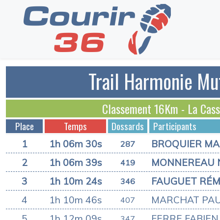
Trail Harmonie Mut
Classement 16Km - La Cas
Place
Temps
Dossards
Participants
1
1h 06m 30s
BROQUIER MA
287
2
1h 06m 39s
MONNEREAU 
419
3
1h 10m 24s
FAUGUET RÉM
346
4
1h 10m 46s
MARCHAT PA
407
5
1h 12m 09s
FERRE FABIEN
347