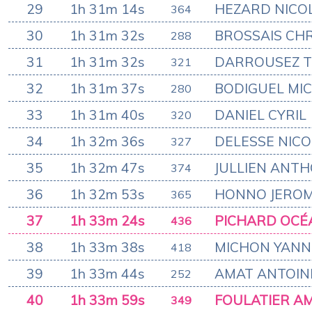
29
1h 31m 14s
HEZARD NICO
364
30
1h 31m 32s
BROSSAIS CH
288
31
1h 31m 32s
DARROUSEZ 
321
32
1h 31m 37s
BODIGUEL MI
280
33
1h 31m 40s
DANIEL CYRIL
320
34
1h 32m 36s
DELESSE NIC
327
35
1h 32m 47s
JULLIEN ANT
374
36
1h 32m 53s
HONNO JERO
365
37
1h 33m 24s
PICHARD OCÉ
436
38
1h 33m 38s
MICHON YANN
418
39
1h 33m 44s
AMAT ANTOIN
252
40
1h 33m 59s
FOULATIER AM
349