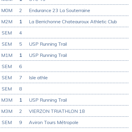
M0M
2
Endurance 23 La Souterraine
M2M
1
La Berrichonne Chateauroux Athletic Club
SEM
4
SEM
5
USP Running Trail
M1M
1
USP Running Trail
SEM
6
SEM
7
Isle athle
SEM
8
M3M
1
USP Running Trail
M3M
2
VIERZON TRIATHLON 18
SEM
9
Aviron Tours Métropole