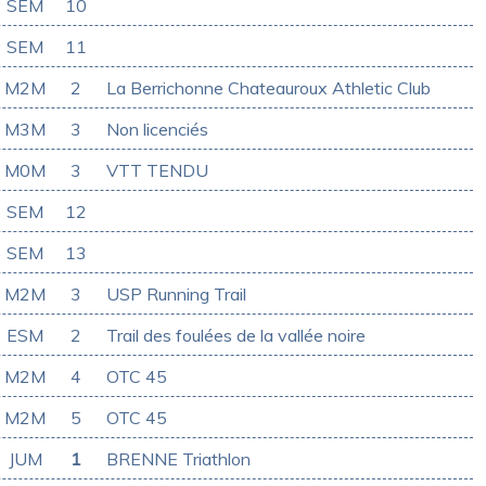
SEM
10
SEM
11
M2M
2
La Berrichonne Chateauroux Athletic Club
M3M
3
Non licenciés
M0M
3
VTT TENDU
SEM
12
SEM
13
M2M
3
USP Running Trail
ESM
2
Trail des foulées de la vallée noire
M2M
4
OTC 45
M2M
5
OTC 45
JUM
1
BRENNE Triathlon