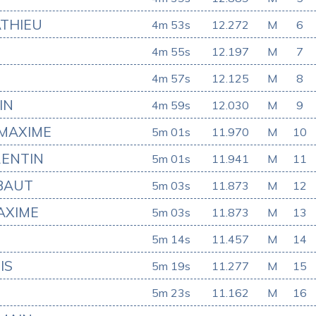
THIEU
4m 53s
12.272
M
6
4m 55s
12.197
M
7
4m 57s
12.125
M
8
IN
4m 59s
12.030
M
9
MAXIME
5m 01s
11.970
M
10
RENTIN
5m 01s
11.941
M
11
BAUT
5m 03s
11.873
M
12
AXIME
5m 03s
11.873
M
13
5m 14s
11.457
M
14
IS
5m 19s
11.277
M
15
5m 23s
11.162
M
16