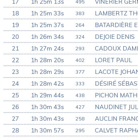
17
1h 25m 13s
VINERIER GER
495
18
1h 25m 33s
LAMBERTZ T
383
19
1h 25m 37s
BATARDIÈRE 
264
20
1h 26m 34s
DEJOIE DENIS
324
21
1h 27m 24s
CADOUX DAM
293
22
1h 28m 20s
LORET PAUL
402
23
1h 28m 29s
LACOTE JOHA
377
24
1h 28m 42s
DÉSIRÉ SÉBAS
333
25
1h 29m 44s
PICHON MATH
438
26
1h 30m 43s
NAUDINET JUL
427
27
1h 30m 43s
AUCLIN FRAN
258
28
1h 30m 57s
CALVET RAPH
295