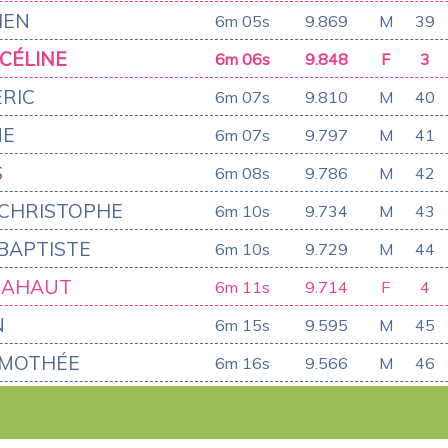
IEN
6m 05s
9.869
M
39
CÉLINE
6m 06s
9.848
F
3
RIC
6m 07s
9.810
M
40
ME
6m 07s
9.797
M
41
S
6m 08s
9.786
M
42
 CHRISTOPHE
6m 10s
9.734
M
43
BAPTISTE
6m 10s
9.729
M
44
MAHAUT
6m 11s
9.714
F
4
N
6m 15s
9.595
M
45
IMOTHÉE
6m 16s
9.566
M
46