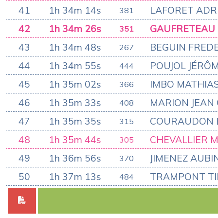
41
1h 34m 14s
LAFORET ADR
381
42
1h 34m 26s
GAUFRETEAU 
351
43
1h 34m 48s
BEGUIN FREDE
267
44
1h 34m 55s
POUJOL JÉRÔ
444
45
1h 35m 02s
IMBO MATHIA
366
46
1h 35m 33s
MARION JEAN
408
47
1h 35m 35s
COURAUDON 
315
48
1h 35m 44s
CHEVALLIER 
305
49
1h 36m 56s
JIMENEZ AUBI
370
50
1h 37m 13s
TRAMPONT T
484