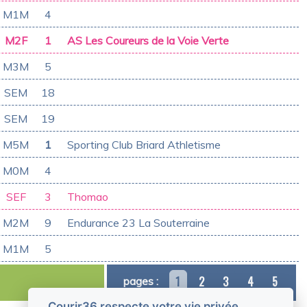
M1M
4
M2F
1
AS Les Coureurs de la Voie Verte
M3M
5
SEM
18
SEM
19
M5M
1
Sporting Club Briard Athletisme
M0M
4
SEF
3
Thomao
M2M
9
Endurance 23 La Souterraine
M1M
5
1
2
3
4
5
pages :
Courir36 respecte votre vie privée