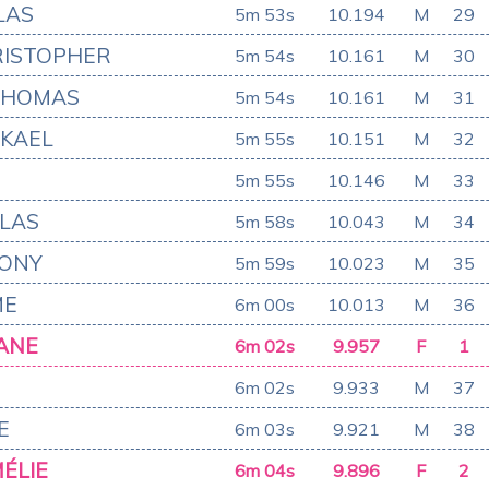
LAS
5m 53s
10.194
M
29
RISTOPHER
5m 54s
10.161
M
30
THOMAS
5m 54s
10.161
M
31
CKAEL
5m 55s
10.151
M
32
5m 55s
10.146
M
33
OLAS
5m 58s
10.043
M
34
HONY
5m 59s
10.023
M
35
ME
6m 00s
10.013
M
36
ANE
6m 02s
9.957
F
1
6m 02s
9.933
M
37
E
6m 03s
9.921
M
38
ÉLIE
6m 04s
9.896
F
2