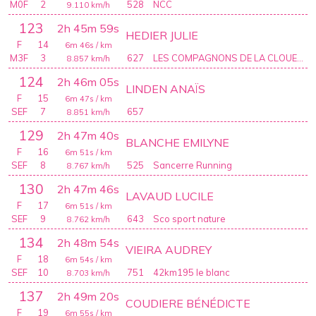
M0F
2
528
NCC
9.110
km/h
123
2h 45m 59s
HEDIER JULIE
F
14
6m 46s
/ km
M3F
3
627
LES COMPAGNONS DE LA CLOUERE
8.857
km/h
124
2h 46m 05s
LINDEN ANAÏS
F
15
6m 47s
/ km
SEF
7
657
8.851
km/h
129
2h 47m 40s
BLANCHE EMILYNE
F
16
6m 51s
/ km
SEF
8
525
Sancerre Running
8.767
km/h
130
2h 47m 46s
LAVAUD LUCILE
F
17
6m 51s
/ km
SEF
9
643
Sco sport nature
8.762
km/h
134
2h 48m 54s
VIEIRA AUDREY
F
18
6m 54s
/ km
SEF
10
751
42km195 le blanc
8.703
km/h
137
2h 49m 20s
COUDIERE BÉNÉDICTE
F
19
6m 55s
/ km