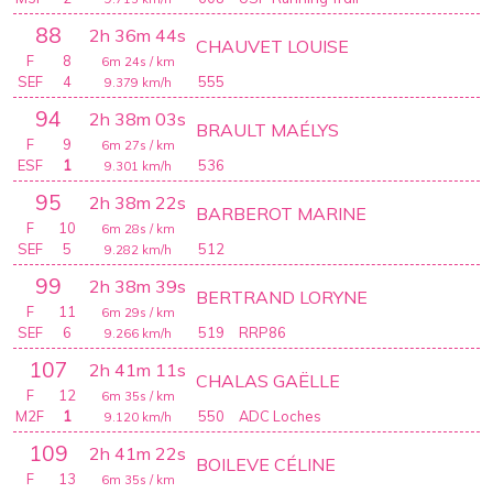
88
2h 36m 44s
CHAUVET LOUISE
F
8
6m 24s
/ km
SEF
4
555
9.379
km/h
94
2h 38m 03s
BRAULT MAÉLYS
F
9
6m 27s
/ km
ESF
1
536
9.301
km/h
95
2h 38m 22s
BARBEROT MARINE
F
10
6m 28s
/ km
SEF
5
512
9.282
km/h
99
2h 38m 39s
BERTRAND LORYNE
F
11
6m 29s
/ km
SEF
6
519
RRP86
9.266
km/h
107
2h 41m 11s
CHALAS GAËLLE
F
12
6m 35s
/ km
M2F
1
550
ADC Loches
9.120
km/h
109
2h 41m 22s
BOILEVE CÉLINE
F
13
6m 35s
/ km