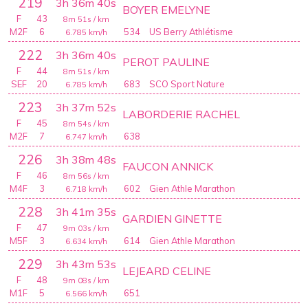
219
3h 36m 40s
BOYER EMELYNE
F
43
8m 51s
/ km
M2F
6
534
US Berry Athlétisme
6.785
km/h
222
3h 36m 40s
PEROT PAULINE
F
44
8m 51s
/ km
SEF
20
683
SCO Sport Nature
6.785
km/h
223
3h 37m 52s
LABORDERIE RACHEL
F
45
8m 54s
/ km
M2F
7
638
6.747
km/h
226
3h 38m 48s
FAUCON ANNICK
F
46
8m 56s
/ km
M4F
3
602
Gien Athle Marathon
6.718
km/h
228
3h 41m 35s
GARDIEN GINETTE
F
47
9m 03s
/ km
M5F
3
614
Gien Athle Marathon
6.634
km/h
229
3h 43m 53s
LEJEARD CELINE
F
48
9m 08s
/ km
M1F
5
651
6.566
km/h