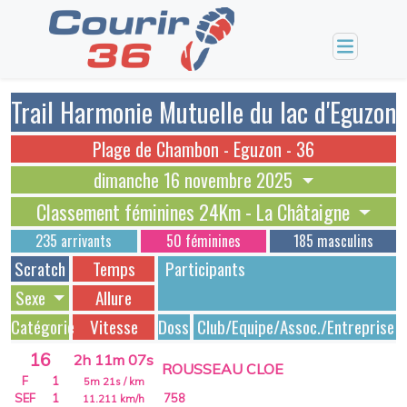
Trail Harmonie Mutuelle du lac d'Eguzon
Plage de Chambon - Eguzon - 36
dimanche 16 novembre 2025
Classement féminines 24Km - La Châtaigne
235 arrivants
50 féminines
185 masculins
Scratch
Temps
Participants
Sexe
Allure
Catégorie
Vitesse
Dossards
Club/Equipe/Assoc./Entreprise
16
2h 11m 07s
ROUSSEAU CLOE
F
1
5m 21s
/ km
SEF
1
758
11.211
km/h