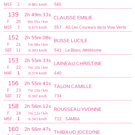
M1F
2
565
8.681
km/h
139
2h 49m 33s
CLAUSSE EMILIE
F
20
6m 55s
/ km
M1F
3
557
AS Les Coureurs de la Voie Verte
8.670
km/h
152
2h 55m 08s
BUSSE LUCILE
F
21
7m 09s
/ km
SEF
11
541
Le Blanc Athlétisme
8.393
km/h
153
2h 55m 33s
LAINEAU CHRISTINE
F
22
7m 10s
/ km
M4F
1
640
8.374
km/h
156
2h 55m 41s
TALON CAMILLE
F
23
7m 10s
/ km
SEF
12
734
8.367
km/h
158
2h 56m 12s
ROUSSEAU YVONNE
F
24
7m 12s
/ km
M5F
1
722
SAMBA
8.343
km/h
160
2h 56m 47s
THIBAUD JOCELYNE