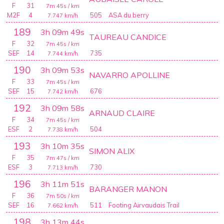
F
31
7m 45s
/ km
M2F
4
505
ASA du berry
7.747
km/h
189
3h 09m 49s
TAUREAU CANDICE
F
32
7m 45s
/ km
SEF
14
735
7.744
km/h
190
3h 09m 53s
NAVARRO APOLLINE
F
33
7m 45s
/ km
SEF
15
676
7.742
km/h
192
3h 09m 58s
ARNAUD CLAIRE
F
34
7m 45s
/ km
ESF
2
504
7.738
km/h
193
3h 10m 35s
SIMON ALIX
F
35
7m 47s
/ km
ESF
3
730
7.713
km/h
196
3h 11m 51s
BARANGER MANON
F
36
7m 50s
/ km
SEF
16
511
Footing Airvaudais Trail
7.662
km/h
198
3h 13m 44s