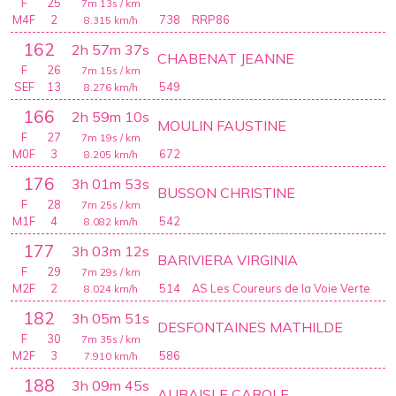
F
25
7m 13s
/ km
M4F
2
738
RRP86
8.315
km/h
162
2h 57m 37s
CHABENAT JEANNE
F
26
7m 15s
/ km
SEF
13
549
8.276
km/h
166
2h 59m 10s
MOULIN FAUSTINE
F
27
7m 19s
/ km
M0F
3
672
8.205
km/h
176
3h 01m 53s
BUSSON CHRISTINE
F
28
7m 25s
/ km
M1F
4
542
8.082
km/h
177
3h 03m 12s
BARIVIERA VIRGINIA
F
29
7m 29s
/ km
M2F
2
514
AS Les Coureurs de la Voie Verte
8.024
km/h
182
3h 05m 51s
DESFONTAINES MATHILDE
F
30
7m 35s
/ km
M2F
3
586
7.910
km/h
188
3h 09m 45s
AUBAISLE CAROLE