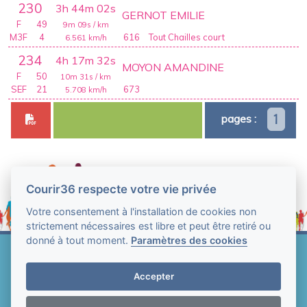
230
3h 44m 02s
GERNOT EMILIE
F
49
9m 09s
/ km
M3F
4
616
Tout Chailles court
6.561
km/h
234
4h 17m 32s
MOYON AMANDINE
F
50
10m 31s
/ km
SEF
21
673
5.708
km/h
1
pages :
Courir36 respecte votre vie privée
Votre consentement à l'installation de cookies non
strictement nécessaires est libre et peut être retiré ou
donné à tout moment.
Paramètres des cookies
Web Technologie - Courir36 © Tous droits réservés
2004-2026
Accepter
Mentions légales et conditions générales
d'utilisation
-
Paramètres des cookies