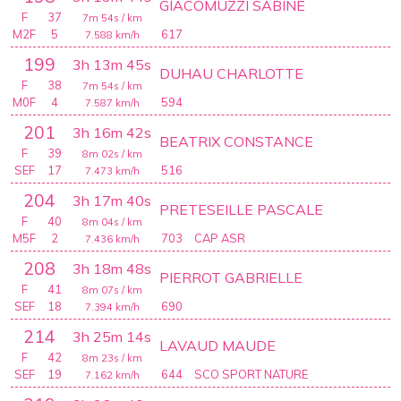
GIACOMUZZI SABINE
F
37
7m 54s
/ km
M2F
5
617
7.588
km/h
199
3h 13m 45s
DUHAU CHARLOTTE
F
38
7m 54s
/ km
M0F
4
594
7.587
km/h
201
3h 16m 42s
BEATRIX CONSTANCE
F
39
8m 02s
/ km
SEF
17
516
7.473
km/h
204
3h 17m 40s
PRETESEILLE PASCALE
F
40
8m 04s
/ km
M5F
2
703
CAP ASR
7.436
km/h
208
3h 18m 48s
PIERROT GABRIELLE
F
41
8m 07s
/ km
SEF
18
690
7.394
km/h
214
3h 25m 14s
LAVAUD MAUDE
F
42
8m 23s
/ km
SEF
19
644
SCO SPORT NATURE
7.162
km/h