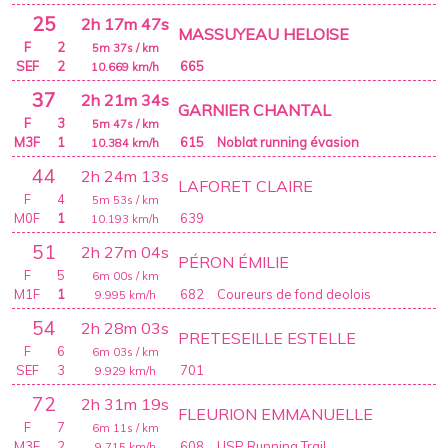
25
2h 17m 47s
MASSUYEAU HELOISE
F
2
5m 37s
/ km
SEF
2
665
10.669
km/h
37
2h 21m 34s
GARNIER CHANTAL
F
3
5m 47s
/ km
M3F
1
615
Noblat running évasion
10.384
km/h
44
2h 24m 13s
LAFORET CLAIRE
F
4
5m 53s
/ km
M0F
1
639
10.193
km/h
51
2h 27m 04s
PÉRON ÉMILIE
F
5
6m 00s
/ km
M1F
1
682
Coureurs de fond deolois
9.995
km/h
54
2h 28m 03s
PRETESEILLE ESTELLE
F
6
6m 03s
/ km
SEF
3
701
9.929
km/h
72
2h 31m 19s
FLEURION EMMANUELLE
F
7
6m 11s
/ km
M3F
2
608
USP Running Trail
9.715
km/h