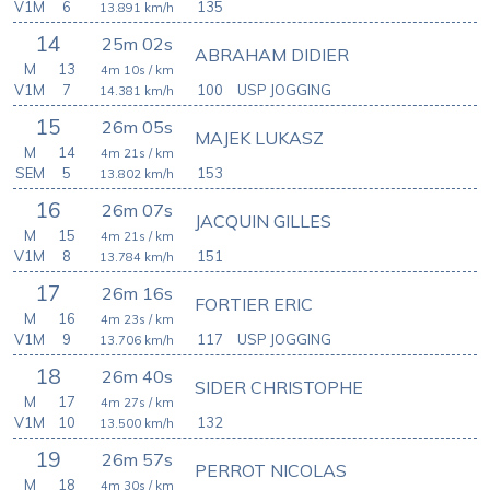
V1M
6
135
13.891
km/h
14
25m 02s
ABRAHAM DIDIER
M
13
4m 10s
/ km
V1M
7
100
USP JOGGING
14.381
km/h
15
26m 05s
MAJEK LUKASZ
M
14
4m 21s
/ km
SEM
5
153
13.802
km/h
16
26m 07s
JACQUIN GILLES
M
15
4m 21s
/ km
V1M
8
151
13.784
km/h
17
26m 16s
FORTIER ERIC
M
16
4m 23s
/ km
V1M
9
117
USP JOGGING
13.706
km/h
18
26m 40s
SIDER CHRISTOPHE
M
17
4m 27s
/ km
V1M
10
132
13.500
km/h
19
26m 57s
PERROT NICOLAS
M
18
4m 30s
/ km