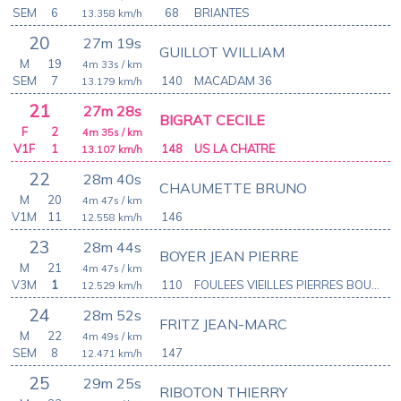
SEM
6
68
BRIANTES
13.358
km/h
20
27m 19s
GUILLOT WILLIAM
M
19
4m 33s
/ km
SEM
7
140
MACADAM 36
13.179
km/h
21
27m 28s
BIGRAT CECILE
F
2
4m 35s
/ km
V1F
1
148
US LA CHATRE
13.107
km/h
22
28m 40s
CHAUMETTE BRUNO
M
20
4m 47s
/ km
V1M
11
146
12.558
km/h
23
28m 44s
BOYER JEAN PIERRE
M
21
4m 47s
/ km
V3M
1
110
FOULEES VIEILLES PIERRES BOUSSAC
12.529
km/h
24
28m 52s
FRITZ JEAN-MARC
M
22
4m 49s
/ km
SEM
8
147
12.471
km/h
25
29m 25s
RIBOTON THIERRY