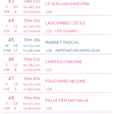
43
34m 51s
LE GUILLAN GWEVINA
F
10
5m 48s
/ km
SEF
4
144
10.330
km/h
44
35m 02s
LASCOMBES CÉCILE
F
11
5m 50s
/ km
V1F
4
120
USP JOGGING
10.276
km/h
45
35m 16s
RABRET PASCAL
M
34
5m 53s
/ km
V1M
17
128
AMITIÉ NATURE MONTLUÇON
10.208
km/h
46
35m 21s
CHATEAU NADINE
F
12
5m 54s
/ km
V3F
1
112
10.184
km/h
47
35m 40s
FOUCHARD HELENE
F
13
5m 57s
/ km
V1F
5
134
10.093
km/h
48
35m 40s
PELLETIER NATHALIE
F
14
5m 57s
/ km
V1F
6
136
10.093
km/h