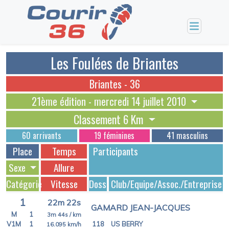
Les Foulées de Briantes
Briantes - 36
21ème édition - mercredi 14 juillet 2010
Classement 6 Km
60 arrivants
19 féminines
41 masculins
Place
Temps
Participants
Sexe
Allure
Catégorie
Vitesse
Dossards
Club/Equipe/Assoc./Entreprise
1
22m 22s
GAMARD JEAN-JACQUES
M
1
3m 44s
/ km
V1M
1
118
US BERRY
16.095
km/h