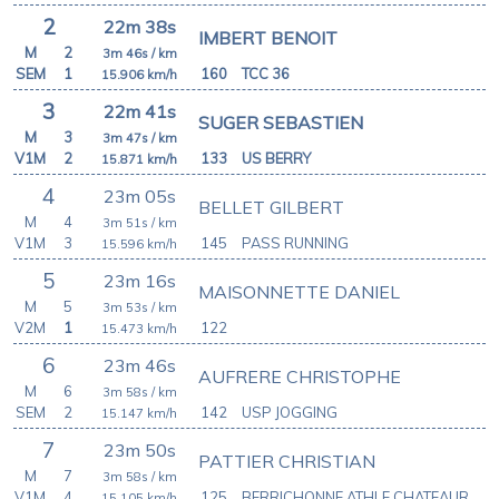
2
22m 38s
IMBERT BENOIT
M
2
3m 46s
/ km
SEM
1
160
TCC 36
15.906
km/h
3
22m 41s
SUGER SEBASTIEN
M
3
3m 47s
/ km
V1M
2
133
US BERRY
15.871
km/h
4
23m 05s
BELLET GILBERT
M
4
3m 51s
/ km
V1M
3
145
PASS RUNNING
15.596
km/h
5
23m 16s
MAISONNETTE DANIEL
M
5
3m 53s
/ km
V2M
1
122
15.473
km/h
6
23m 46s
AUFRERE CHRISTOPHE
M
6
3m 58s
/ km
SEM
2
142
USP JOGGING
15.147
km/h
7
23m 50s
PATTIER CHRISTIAN
M
7
3m 58s
/ km
V1M
4
125
BERRICHONNE ATHLE CHATEAUROUX
15.105
km/h