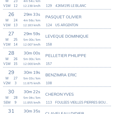
M
23
4m 54s
/ km
V1M
12
129
42KM195 LE BLANC
12.238
km/h
26
29m 33s
PASQUET OLIVIER
M
24
4m 56s
/ km
V1M
13
124
US ARGENTON
12.183
km/h
27
29m 59s
LEVEQUE DOMINIQUE
M
25
5m 00s
/ km
V1M
14
158
12.007
km/h
28
30m 00s
PELLETIER PHILIPPE
M
26
5m 00s
/ km
V1M
15
157
12.000
km/h
29
30m 19s
BENZIMRA ERIC
M
27
5m 03s
/ km
V2M
3
108
11.875
km/h
30
30m 22s
CHERON YVES
M
28
5m 04s
/ km
SEM
9
113
FOULEES VIEILLES PIERRES BOUSSAC
11.855
km/h
31
30m 35s
CLAVELEAU DIDIER