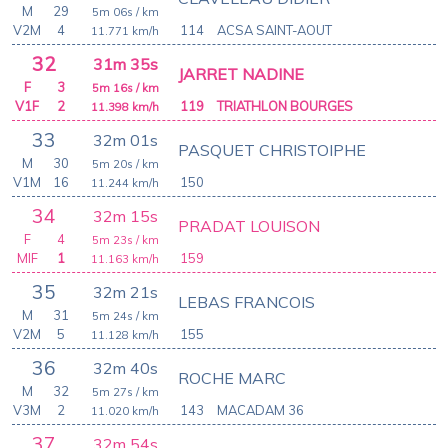
M
29
5m 06s
/ km
V2M
4
114
ACSA SAINT-AOUT
11.771
km/h
32
31m 35s
JARRET NADINE
F
3
5m 16s
/ km
V1F
2
119
TRIATHLON BOURGES
11.398
km/h
33
32m 01s
PASQUET CHRISTOIPHE
M
30
5m 20s
/ km
V1M
16
150
11.244
km/h
34
32m 15s
PRADAT LOUISON
F
4
5m 23s
/ km
MIF
1
159
11.163
km/h
35
32m 21s
LEBAS FRANCOIS
M
31
5m 24s
/ km
V2M
5
155
11.128
km/h
36
32m 40s
ROCHE MARC
M
32
5m 27s
/ km
V3M
2
143
MACADAM 36
11.020
km/h
37
32m 54s