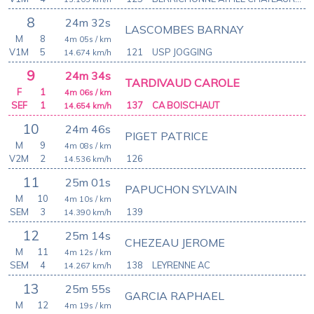
8
24m 32s
LASCOMBES BARNAY
M
8
4m 05s
/ km
V1M
5
121
USP JOGGING
14.674
km/h
9
24m 34s
TARDIVAUD CAROLE
F
1
4m 06s
/ km
SEF
1
137
CA BOISCHAUT
14.654
km/h
10
24m 46s
PIGET PATRICE
M
9
4m 08s
/ km
V2M
2
126
14.536
km/h
11
25m 01s
PAPUCHON SYLVAIN
M
10
4m 10s
/ km
SEM
3
139
14.390
km/h
12
25m 14s
CHEZEAU JEROME
M
11
4m 12s
/ km
SEM
4
138
LEYRENNE AC
14.267
km/h
13
25m 55s
GARCIA RAPHAEL
M
12
4m 19s
/ km