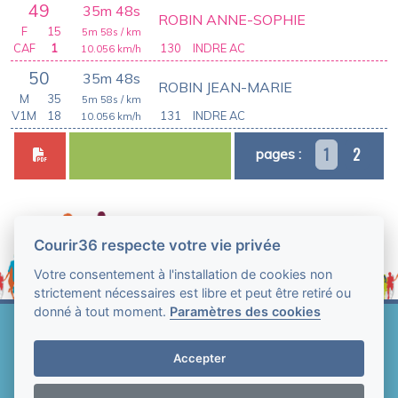
49
35m 48s
ROBIN ANNE-SOPHIE
F
15
5m 58s
/ km
CAF
1
130
INDRE AC
10.056
km/h
50
35m 48s
ROBIN JEAN-MARIE
M
35
5m 58s
/ km
V1M
18
131
INDRE AC
10.056
km/h
1
2
pages :
Courir36 respecte votre vie privée
Votre consentement à l'installation de cookies non
strictement nécessaires est libre et peut être retiré ou
donné à tout moment.
Paramètres des cookies
Web Technologie - Courir36 © Tous droits réservés
2004-2026
Accepter
Mentions légales et conditions générales
d'utilisation
-
Paramètres des cookies