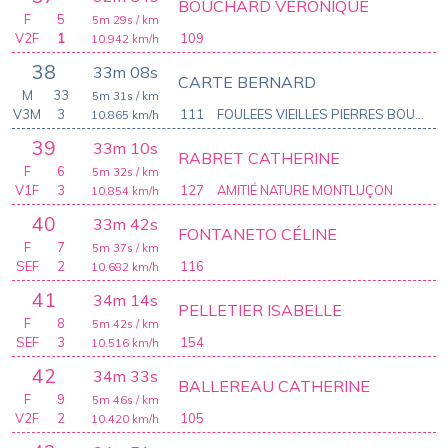
BOUCHARD VERONIQUE
F
5
5m 29s
/ km
V2F
1
109
10.942
km/h
38
33m 08s
CARTE BERNARD
M
33
5m 31s
/ km
V3M
3
111
FOULEES VIEILLES PIERRES BOUSSAC
10.865
km/h
39
33m 10s
RABRET CATHERINE
F
6
5m 32s
/ km
V1F
3
127
AMITIÉ NATURE MONTLUÇON
10.854
km/h
40
33m 42s
FONTANETO CÉLINE
F
7
5m 37s
/ km
SEF
2
116
10.682
km/h
41
34m 14s
PELLETIER ISABELLE
F
8
5m 42s
/ km
SEF
3
154
10.516
km/h
42
34m 33s
BALLEREAU CATHERINE
F
9
5m 46s
/ km
V2F
2
105
10.420
km/h