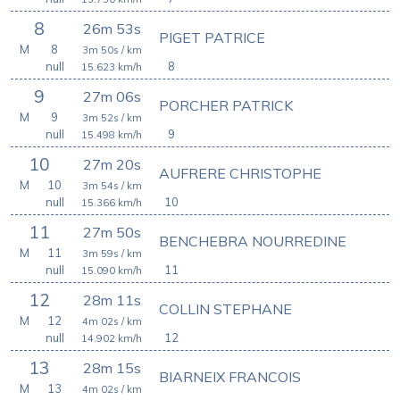
8
26m 53s
PIGET PATRICE
M
8
3m 50s
/ km
null
8
15.623
km/h
9
27m 06s
PORCHER PATRICK
M
9
3m 52s
/ km
null
9
15.498
km/h
10
27m 20s
AUFRERE CHRISTOPHE
M
10
3m 54s
/ km
null
10
15.366
km/h
11
27m 50s
BENCHEBRA NOURREDINE
M
11
3m 59s
/ km
null
11
15.090
km/h
12
28m 11s
COLLIN STEPHANE
M
12
4m 02s
/ km
null
12
14.902
km/h
13
28m 15s
BIARNEIX FRANCOIS
M
13
4m 02s
/ km