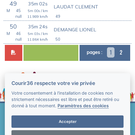
49
35m 02s
LAUDAT CLEMENT
M
45
5m 00s
/ km
null
49
11.989
km/h
50
35m 24s
DEMANGE LIONEL
M
46
5m 03s
/ km
null
50
11.864
km/h
1
2
pages :
Courir36 respecte votre vie privée
Votre consentement à l'installation de cookies non
strictement nécessaires est libre et peut être retiré ou
donné à tout moment.
Paramètres des cookies
Web Technologie - Courir36 © Tous droits réservés
2004-2026
Accepter
Mentions légales et conditions générales
d'utilisation
-
Paramètres des cookies