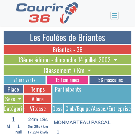
Les Foulées de Briantes
Briantes - 36
13ème édition - dimanche 14 juillet 2002
Classement 7 Km
71 arrivants
15 féminines
56 masculins
Place
Temps
Participants
Sexe
Allure
Catégorie
Vitesse
Dossards
Club/Equipe/Assoc./Entreprise
1
24m 18s
MONMARTEAU PASCAL
M
1
3m 28s
/ km
null
1
17.284
km/h