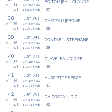
POITOU JEAN-CLAUDE
M
34
4m 35s
/ km
null
37
13.098
km/h
38
32m 26s
CHEZEAU JEROME
M
35
4m 38s
/ km
null
38
12.950
km/h
39
32m 34s
CONTARIN STEPHANE
M
36
4m 39s
/ km
null
39
12.897
km/h
40
32m 37s
CLAVELEAU DIDIER
M
37
4m 40s
/ km
null
40
12.877
km/h
41
32m 51s
AUSSIETTE SERGE
M
38
4m 42s
/ km
null
41
12.785
km/h
42
33m 39s
DA COSTA ILIDIO
M
39
4m 48s
/ km
null
42
12.481
km/h