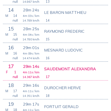
null
13
14.867
km/h
14
28m 24s
LE BARON MATTHIEU
M
14
4m 03s
/ km
null
14
14.789
km/h
15
28m 25s
RAYMOND FREDERIC
M
15
4m 04s
/ km
null
15
14.780
km/h
16
29m 01s
MESNARD LUDOVIC
M
16
4m 09s
/ km
null
16
14.474
km/h
17
29m 14s
SAUDEMONT ALEXANDRA
F
1
4m 11s
/ km
null
17
14.367
km/h
18
29m 16s
DUROCHER HERVE
M
17
4m 11s
/ km
null
18
14.351
km/h
19
29m 17s
FORTUIT GERALD
M
18
4m 11s
/ km