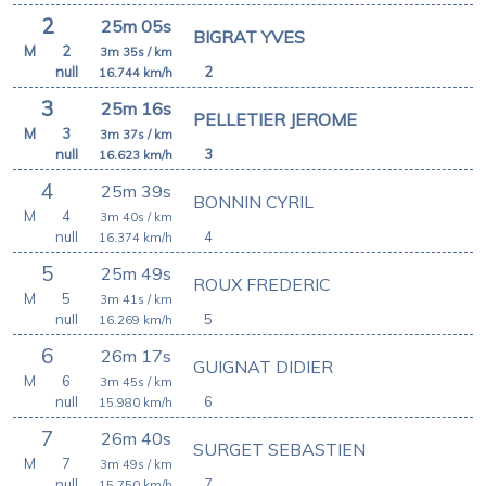
2
25m 05s
BIGRAT YVES
M
2
3m 35s
/ km
null
2
16.744
km/h
3
25m 16s
PELLETIER JEROME
M
3
3m 37s
/ km
null
3
16.623
km/h
4
25m 39s
BONNIN CYRIL
M
4
3m 40s
/ km
null
4
16.374
km/h
5
25m 49s
ROUX FREDERIC
M
5
3m 41s
/ km
null
5
16.269
km/h
6
26m 17s
GUIGNAT DIDIER
M
6
3m 45s
/ km
null
6
15.980
km/h
7
26m 40s
SURGET SEBASTIEN
M
7
3m 49s
/ km
null
7
15.750
km/h