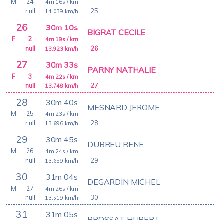
M
24
4m 16s
/ km
null
25
14.039
km/h
26
30m 10s
BIGRAT CECILE
F
2
4m 19s
/ km
null
26
13.923
km/h
27
30m 33s
PARNY NATHALIE
F
3
4m 22s
/ km
null
27
13.748
km/h
28
30m 40s
MESNARD JEROME
M
25
4m 23s
/ km
null
28
13.696
km/h
29
30m 45s
DUBREU RENE
M
26
4m 24s
/ km
null
29
13.659
km/h
30
31m 04s
DEGARDIN MICHEL
M
27
4m 26s
/ km
null
30
13.519
km/h
31
31m 05s
BROSSAT HUBERT