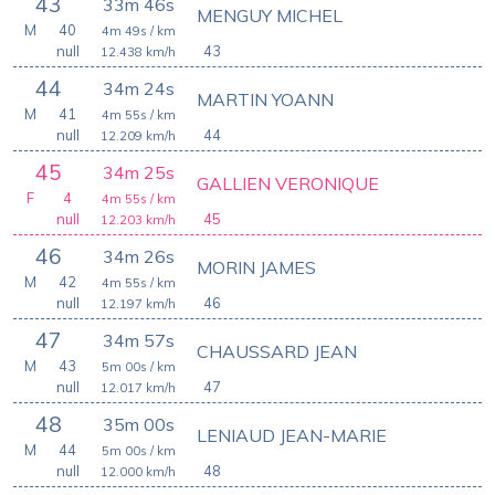
43
33m 46s
MENGUY MICHEL
M
40
4m 49s
/ km
null
43
12.438
km/h
44
34m 24s
MARTIN YOANN
M
41
4m 55s
/ km
null
44
12.209
km/h
45
34m 25s
GALLIEN VERONIQUE
F
4
4m 55s
/ km
null
45
12.203
km/h
46
34m 26s
MORIN JAMES
M
42
4m 55s
/ km
null
46
12.197
km/h
47
34m 57s
CHAUSSARD JEAN
M
43
5m 00s
/ km
null
47
12.017
km/h
48
35m 00s
LENIAUD JEAN-MARIE
M
44
5m 00s
/ km
null
48
12.000
km/h