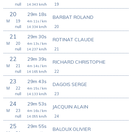
null
19
14.343
km/h
20
29m 18s
BARBAT ROLAND
M
19
4m 11s
/ km
null
20
14.334
km/h
21
29m 30s
ROTINAT CLAUDE
M
20
4m 13s
/ km
null
21
14.237
km/h
22
29m 39s
RICHARD CHRISTOPHE
M
21
4m 14s
/ km
null
22
14.165
km/h
23
29m 43s
DAGOIS SERGE
M
22
4m 15s
/ km
null
23
14.133
km/h
24
29m 53s
JACQUIN ALAIN
M
23
4m 16s
/ km
null
24
14.055
km/h
25
29m 55s
BALOUX OLIVIER