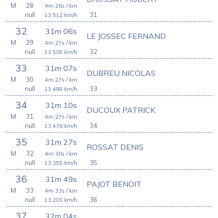
M
28
4m 26s
/ km
null
31
13.512
km/h
32
31m 06s
LE JOSSEC FERNAND
M
29
4m 27s
/ km
null
32
13.505
km/h
33
31m 07s
DUBREU NICOLAS
M
30
4m 27s
/ km
null
33
13.498
km/h
34
31m 10s
DUCOUX PATRICK
M
31
4m 27s
/ km
null
34
13.476
km/h
35
31m 27s
ROSSAT DENIS
M
32
4m 30s
/ km
null
35
13.355
km/h
36
31m 49s
PAJOT BENOIT
M
33
4m 33s
/ km
null
36
13.201
km/h
37
32m 04s