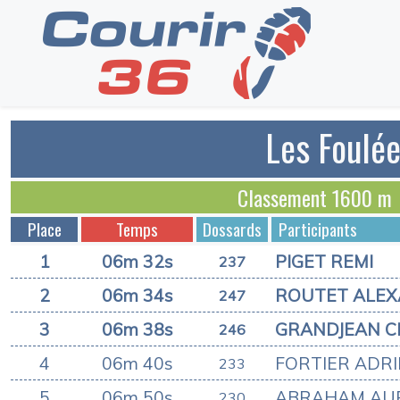
Les Foulée
Classement 1600 m
Place
Temps
Dossards
Participants
1
06m 32s
PIGET REMI
237
2
06m 34s
ROUTET ALE
247
3
06m 38s
GRANDJEAN C
246
4
06m 40s
FORTIER ADR
233
5
06m 50s
ABRAHAM AU
230