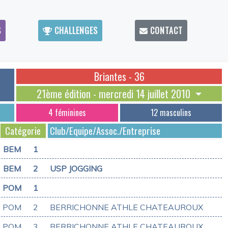
S
CHALLENGES
CONTACT
Briantes - 36
21ème édition - mercredi 14 juillet 2010
4 féminines
12 masculins
Catégorie
Club/Equipe/Assoc./Entreprise
BEM
1
BEM
2
USP JOGGING
POM
1
POM
2
BERRICHONNE ATHLE CHATEAUROUX
POM
3
BERRICHONNE ATHLE CHATEAUROUX