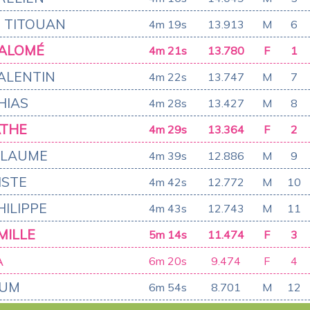
 TITOUAN
4m 19s
13.913
M
6
SALOMÉ
4m 21s
13.780
F
1
ALENTIN
4m 22s
13.747
M
7
HIAS
4m 28s
13.427
M
8
ATHE
4m 29s
13.364
F
2
LLAUME
4m 39s
12.886
M
9
ISTE
4m 42s
12.772
M
10
HILIPPE
4m 43s
12.743
M
11
MILLE
5m 14s
11.474
F
3
A
6m 20s
9.474
F
4
OUM
6m 54s
8.701
M
12