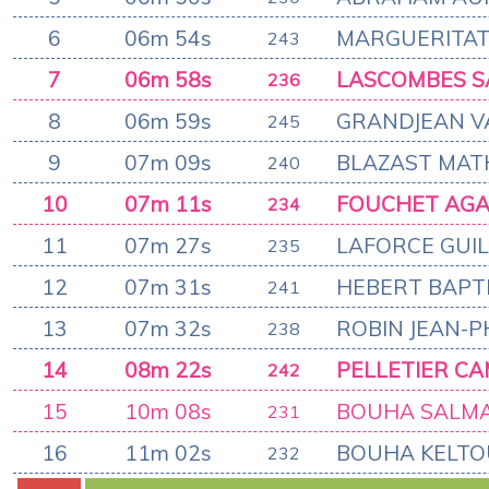
6
06m 54s
MARGUERITAT
243
7
06m 58s
LASCOMBES 
236
8
06m 59s
GRANDJEAN V
245
9
07m 09s
BLAZAST MAT
240
10
07m 11s
FOUCHET AG
234
11
07m 27s
LAFORCE GUI
235
12
07m 31s
HEBERT BAPT
241
13
07m 32s
ROBIN JEAN-P
238
14
08m 22s
PELLETIER CA
242
15
10m 08s
BOUHA SALM
231
16
11m 02s
BOUHA KELT
232