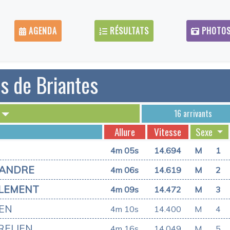
AGENDA
RÉSULTATS
PHOTO
s de Briantes
16 arrivants
Allure
Vitesse
Sexe
4m 05s
14.694
M
1
XANDRE
4m 06s
14.619
M
2
LEMENT
4m 09s
14.472
M
3
IEN
4m 10s
14.400
M
4
RELIEN
4m 16s
14.049
M
5