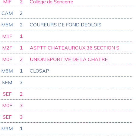
MIF
2
Collège de Sancerre
CAM
2
M5M
2
COUREURS DE FOND DEOLOIS
M1F
1
M2F
1
ASPTT CHATEAUROUX 36 SECTION S
M0F
2
UNION SPORTIVE DE LA CHATRE.
M6M
1
CLOSAP
SEM
3
SEF
2
M0F
3
SEF
3
M9M
1