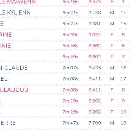
LLE MAÏWENN
6m 16s
9.573
F
4
LE KYLIENN
6m 21s
9.438
M
14
PE
6m 24s
9.381
M
15
RINE
6m 39s
9.032
F
5
INIE
6m 46s
8.862
F
6
6m 49s
8.803
F
7
N-CLAUDE
7m 07s
8.435
M
16
ËL
7m 08s
8.411
M
17
OULAUDOU
7m 08s
8.411
F
8
E
7m 19s
8.202
F
9
A
7m 19s
8.202
F
10
IERRE
7m 47s
7.709
M
18