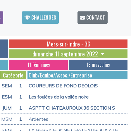
S
CHALLENGES
CONTACT
Mers-sur-Indre - 36
dimanche 11 septembre 2022
11 féminines
18 masculins
Catégorie
Club/Equipe/Assoc./Entreprise
SEM
1
COUREURS DE FOND DEOLOIS
ESM
1
Les foulées de la vallée noire
JUM
1
ASPTT CHATEAUROUX 36 SECTION S
M5M
1
Ardentes
SEM
2
LA BERRICHONNE CHATEAUROUX ATH