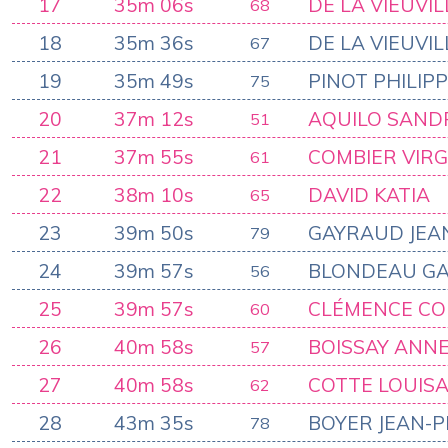
17
35m 06s
DE LA VIEUVI
68
18
35m 36s
DE LA VIEUVIL
67
19
35m 49s
PINOT PHILIP
75
20
37m 12s
AQUILO SAND
51
21
37m 55s
COMBIER VIRG
61
22
38m 10s
DAVID KATIA
65
23
39m 50s
GAYRAUD JEA
79
24
39m 57s
BLONDEAU GA
56
25
39m 57s
CLÉMENCE C
60
26
40m 58s
BOISSAY ANN
57
27
40m 58s
COTTE LOUIS
62
28
43m 35s
BOYER JEAN-P
78