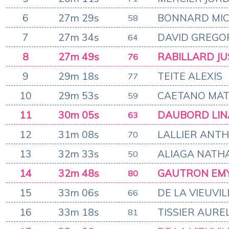
6
27m 29s
BONNARD MIC
58
7
27m 34s
DAVID GREGO
64
8
27m 49s
RABILLARD JU
76
9
29m 18s
TEITE ALEXIS
77
10
29m 53s
CAETANO MAT
59
11
30m 05s
DAUBORD LIN
63
12
31m 08s
LALLIER ANT
70
13
32m 33s
ALIAGA NATH
50
14
32m 48s
GAUTRON EM
80
15
33m 06s
DE LA VIEUVI
66
16
33m 18s
TISSIER AURE
81