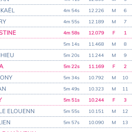
KAËL
4m 54s
12.226
M
6
RY
4m 55s
12.189
M
7
STINE
4m 58s
12.079
F
1
5m 14s
11.468
M
8
HIEU
5m 20s
11.244
M
9
A
5m 22s
11.169
F
2
HONY
5m 34s
10.792
M
10
AN
5m 49s
10.323
M
11
Y
5m 51s
10.244
F
3
LLE ELOUENN
5m 55s
10.151
M
12
LIEN
5m 57s
10.090
M
13