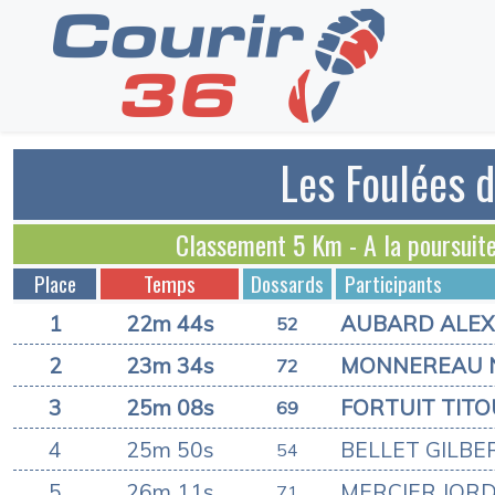
Les Foulées d
Classement 5 Km - A la poursui
Place
Temps
Dossards
Participants
1
22m 44s
AUBARD ALE
52
2
23m 34s
MONNEREAU 
72
3
25m 08s
FORTUIT TIT
69
4
25m 50s
BELLET GILBE
54
5
26m 11s
MERCIER JOR
71