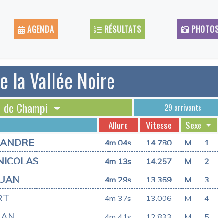
AGENDA
RÉSULTATS
PHOTO
e la Vallée Noire
te de Champi
29 arrivants
Allure
Vitesse
Sexe
XANDRE
4m 04s
14.780
M
1
NICOLAS
4m 13s
14.257
M
2
OUAN
4m 29s
13.369
M
3
RT
4m 37s
13.006
M
4
DAN
4m 41s
12.833
M
5