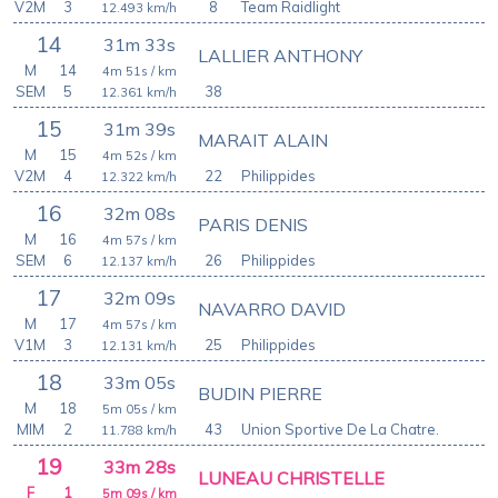
V2M
3
8
Team Raidlight
12.493
km/h
14
31m 33s
LALLIER ANTHONY
M
14
4m 51s
/ km
SEM
5
38
12.361
km/h
15
31m 39s
MARAIT ALAIN
M
15
4m 52s
/ km
V2M
4
22
Philippides
12.322
km/h
16
32m 08s
PARIS DENIS
M
16
4m 57s
/ km
SEM
6
26
Philippides
12.137
km/h
17
32m 09s
NAVARRO DAVID
M
17
4m 57s
/ km
V1M
3
25
Philippides
12.131
km/h
18
33m 05s
BUDIN PIERRE
M
18
5m 05s
/ km
MIM
2
43
Union Sportive De La Chatre.
11.788
km/h
19
33m 28s
LUNEAU CHRISTELLE
F
1
5m 09s
/ km