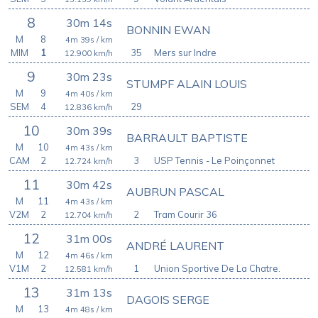
8
30m 14s
BONNIN EWAN
M
8
4m 39s
/ km
MIM
1
35
Mers sur Indre
12.900
km/h
9
30m 23s
STUMPF ALAIN LOUIS
M
9
4m 40s
/ km
SEM
4
29
12.836
km/h
10
30m 39s
BARRAULT BAPTISTE
M
10
4m 43s
/ km
CAM
2
3
USP Tennis - Le Poinçonnet
12.724
km/h
11
30m 42s
AUBRUN PASCAL
M
11
4m 43s
/ km
V2M
2
2
Tram Courir 36
12.704
km/h
12
31m 00s
ANDRÉ LAURENT
M
12
4m 46s
/ km
V1M
2
1
Union Sportive De La Chatre.
12.581
km/h
13
31m 13s
DAGOIS SERGE
M
13
4m 48s
/ km