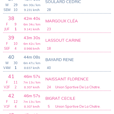
SOULARD CEDRIC
M
29
6m 30s
/ km
SEM
10
28
9.231
km/h
38
42m 40s
MARGOUX CLÉA
F
9
6m 34s
/ km
JUF
1
23
9.141
km/h
39
43m 30s
LASSOUT CARINE
F
10
6m 42s
/ km
SEF
4
18
8.966
km/h
40
44m 08s
BAYARD RENE
M
30
6m 47s
/ km
V4M
1
40
8.837
km/h
41
46m 57s
NAISSANT FLORENCE
F
11
7m 13s
/ km
V2F
2
24
Union Sportive De La Chatre.
8.307
km/h
42
46m 57s
BIGRAT CECILE
F
12
7m 13s
/ km
V1F
4
5
Union Sportive De La Chatre.
8.307
km/h