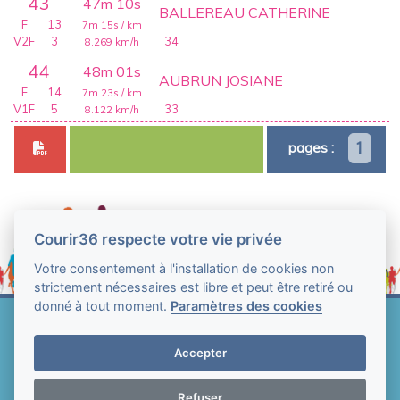
43
47m 10s
BALLEREAU CATHERINE
F
13
7m 15s
/ km
V2F
3
34
8.269
km/h
44
48m 01s
AUBRUN JOSIANE
F
14
7m 23s
/ km
V1F
5
33
8.122
km/h
1
pages :
Courir36 respecte votre vie privée
Votre consentement à l'installation de cookies non
strictement nécessaires est libre et peut être retiré ou
donné à tout moment.
Paramètres des cookies
Web Technologie - Courir36 © Tous droits réservés
2004-2026
Accepter
Mentions légales et conditions générales
d'utilisation
-
Paramètres des cookies
Refuser