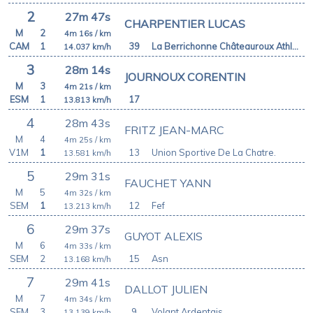
2
27m 47s
CHARPENTIER LUCAS
M
2
4m 16s
/ km
CAM
1
39
La Berrichonne Châteauroux Athlétisme
14.037
km/h
3
28m 14s
JOURNOUX CORENTIN
M
3
4m 21s
/ km
ESM
1
17
13.813
km/h
4
28m 43s
FRITZ JEAN-MARC
M
4
4m 25s
/ km
V1M
1
13
Union Sportive De La Chatre.
13.581
km/h
5
29m 31s
FAUCHET YANN
M
5
4m 32s
/ km
SEM
1
12
Fef
13.213
km/h
6
29m 37s
GUYOT ALEXIS
M
6
4m 33s
/ km
SEM
2
15
Asn
13.168
km/h
7
29m 41s
DALLOT JULIEN
M
7
4m 34s
/ km
SEM
3
9
Volant Ardentais
13.139
km/h