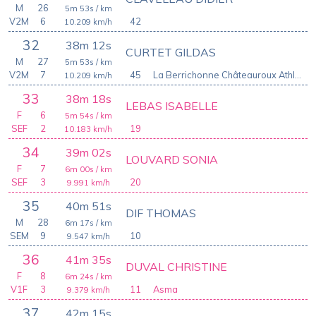
M
26
5m 53s
/ km
V2M
6
42
10.209
km/h
32
38m 12s
CURTET GILDAS
M
27
5m 53s
/ km
V2M
7
45
La Berrichonne Châteauroux Athlétisme
10.209
km/h
33
38m 18s
LEBAS ISABELLE
F
6
5m 54s
/ km
SEF
2
19
10.183
km/h
34
39m 02s
LOUVARD SONIA
F
7
6m 00s
/ km
SEF
3
20
9.991
km/h
35
40m 51s
DIF THOMAS
M
28
6m 17s
/ km
SEM
9
10
9.547
km/h
36
41m 35s
DUVAL CHRISTINE
F
8
6m 24s
/ km
V1F
3
11
Asma
9.379
km/h
37
42m 15s