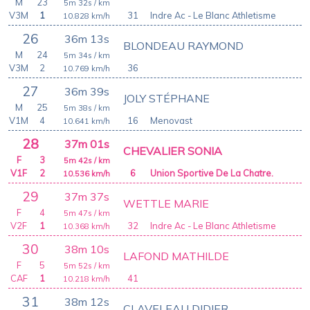
M
23
5m 32s
/ km
V3M
1
31
Indre Ac - Le Blanc Athletisme
10.828
km/h
26
36m 13s
BLONDEAU RAYMOND
M
24
5m 34s
/ km
V3M
2
36
10.769
km/h
27
36m 39s
JOLY STÉPHANE
M
25
5m 38s
/ km
V1M
4
16
Menovast
10.641
km/h
28
37m 01s
CHEVALIER SONIA
F
3
5m 42s
/ km
V1F
2
6
Union Sportive De La Chatre.
10.536
km/h
29
37m 37s
WETTLE MARIE
F
4
5m 47s
/ km
V2F
1
32
Indre Ac - Le Blanc Athletisme
10.368
km/h
30
38m 10s
LAFOND MATHILDE
F
5
5m 52s
/ km
CAF
1
41
10.218
km/h
31
38m 12s
CLAVELEAU DIDIER