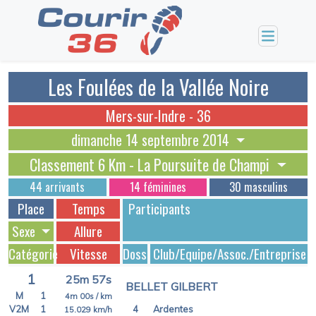
Les Foulées de la Vallée Noire
Mers-sur-Indre - 36
dimanche 14 septembre 2014
Classement 6 Km - La Poursuite de Champi
44 arrivants
14 féminines
30 masculins
Place
Temps
Participants
Sexe
Allure
Catégorie
Vitesse
Dossards
Club/Equipe/Assoc./Entreprise
1
25m 57s
BELLET GILBERT
M
1
4m 00s
/ km
V2M
1
4
Ardentes
15.029
km/h