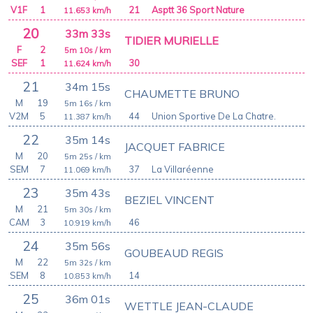
V1F
1
21
Asptt 36 Sport Nature
11.653
km/h
20
33m 33s
TIDIER MURIELLE
F
2
5m 10s
/ km
SEF
1
30
11.624
km/h
21
34m 15s
CHAUMETTE BRUNO
M
19
5m 16s
/ km
V2M
5
44
Union Sportive De La Chatre.
11.387
km/h
22
35m 14s
JACQUET FABRICE
M
20
5m 25s
/ km
SEM
7
37
La Villaréenne
11.069
km/h
23
35m 43s
BEZIEL VINCENT
M
21
5m 30s
/ km
CAM
3
46
10.919
km/h
24
35m 56s
GOUBEAUD REGIS
M
22
5m 32s
/ km
SEM
8
14
10.853
km/h
25
36m 01s
WETTLE JEAN-CLAUDE