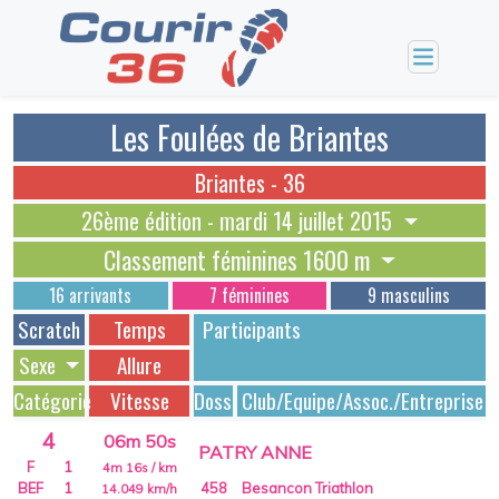
Les Foulées de Briantes
Briantes - 36
26ème édition - mardi 14 juillet 2015
Classement féminines 1600 m
16 arrivants
7 féminines
9 masculins
Scratch
Temps
Participants
Sexe
Allure
Catégorie
Vitesse
Dossards
Club/Equipe/Assoc./Entreprise
4
06m 50s
PATRY ANNE
F
1
4m 16s
/ km
BEF
1
458
Besancon Triathlon
14.049
km/h