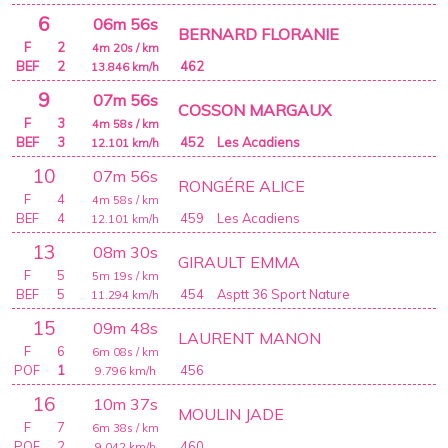
6
06m 56s
BERNARD FLORANIE
F
2
4m 20s
/ km
BEF
2
462
13.846
km/h
9
07m 56s
COSSON MARGAUX
F
3
4m 58s
/ km
BEF
3
452
Les Acadiens
12.101
km/h
10
07m 56s
RONGÉRE ALICE
F
4
4m 58s
/ km
BEF
4
459
Les Acadiens
12.101
km/h
13
08m 30s
GIRAULT EMMA
F
5
5m 19s
/ km
BEF
5
454
Asptt 36 Sport Nature
11.294
km/h
15
09m 48s
LAURENT MANON
F
6
6m 08s
/ km
POF
1
456
9.796
km/h
16
10m 37s
MOULIN JADE
F
7
6m 38s
/ km
POF
2
460
9.042
km/h