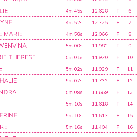
LIE
4m 45s
12.628
F
6
LYNE
4m 52s
12.325
F
7
 MARIE
4m 58s
12.066
F
8
GWENVINA
5m 00s
11.982
F
9
IE THERESE
5m 01s
11.970
F
10
E
5m 02s
11.929
F
11
HALIE
5m 07s
11.732
F
12
ANDRA
5m 09s
11.669
F
13
5m 10s
11.618
F
14
ERINE
5m 10s
11.613
F
15
IRE
5m 16s
11.404
F
16