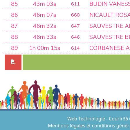
85
43m 03s
BUDIN VANES
611
86
46m 07s
NICAULT ROS
668
87
46m 32s
SAUVESTRE A
647
88
46m 33s
SAUVESTRE B
646
89
1h 00m 15s
CORBANESE A
614
Web Technologie - Courir36 
Mentions légales et conditions généra