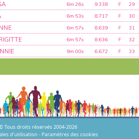
SA
6m 26s
9.338
F
29
A
6m 53s
8.717
F
30
NNE
6m 57s
8.639
F
31
RIGITTE
6m 57s
8.636
F
32
NNIE
9m 00s
6.672
F
33
© Tous droits réservés 2004-2026
les d'utilisation
-
Paramètres des cookies