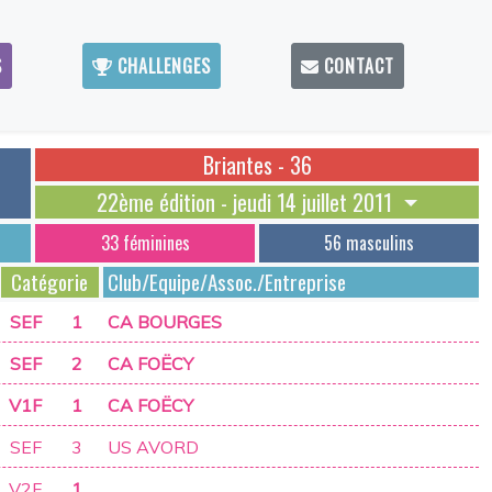
S
CHALLENGES
CONTACT
Briantes - 36
22ème édition - jeudi 14 juillet 2011
33 féminines
56 masculins
Catégorie
Club/Equipe/Assoc./Entreprise
SEF
1
CA BOURGES
SEF
2
CA FOËCY
V1F
1
CA FOËCY
SEF
3
US AVORD
V2F
1