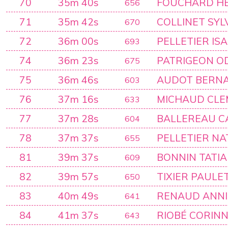
70
35m 40s
FOUCHARD H
656
71
35m 42s
COLLINET SYL
670
72
36m 00s
PELLETIER IS
693
74
36m 23s
PATRIGEON OD
675
75
36m 46s
AUDOT BERN
603
76
37m 16s
MICHAUD CL
633
77
37m 28s
BALLEREAU C
604
78
37m 37s
PELLETIER NA
655
81
39m 37s
BONNIN TATI
609
82
39m 57s
TIXIER PAULE
650
83
40m 49s
RENAUD ANNI
641
84
41m 37s
RIOBÉ CORIN
643