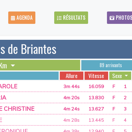
AGENDA
RÉSULTATS
PHOTO
s de Briantes
7 Km
89 arrivants
Allure
Vitesse
Sexe
AROLE
3m 44s
16.059
F
1
IA
4m 20s
13.830
F
2
E CHRISTINE
4m 24s
13.627
F
3
E
4m 28s
13.445
F
4
ERONIQUE
4m 38s
12.940
F
5