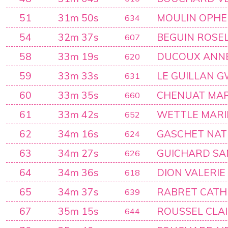
51
31m 50s
MOULIN OPHE
634
54
32m 37s
BEGUIN ROSE
607
58
33m 19s
DUCOUX ANNE
620
59
33m 33s
LE GUILLAN 
631
60
33m 35s
CHENUAT MAR
660
61
33m 42s
WETTLE MARI
652
62
34m 16s
GASCHET NAT
624
63
34m 27s
GUICHARD S
626
64
34m 36s
DION VALERIE
618
65
34m 37s
RABRET CATH
639
67
35m 15s
ROUSSEL CLA
644