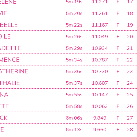
ELENE
5m 19s
11.271
F
17
VIE
5m 20s
11.261
F
18
ABELLE
5m 22s
11.167
F
19
ILE
5m 26s
11.049
F
20
ADETTE
5m 29s
10.934
F
21
EMENCE
5m 34s
10.787
F
22
ATHERINE
5m 36s
10.730
F
23
THALIE
5m 37s
10.687
F
24
ANA
5m 55s
10.147
F
25
TTE
5m 58s
10.063
F
26
CK
6m 06s
9.849
F
27
NE
6m 13s
9.660
F
28