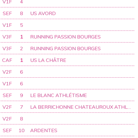
V1F
4
SEF
8
US AVORD
V1F
5
V3F
1
RUNNING PASSION BOURGES
V3F
2
RUNNING PASSION BOURGES
CAF
1
US LA CHÂTRE
V2F
6
V1F
6
SEF
9
LE BLANC ATHLÉTISME
V2F
7
LA BERRICHONNE CHATEAUROUX ATHLÉTISME
V2F
8
SEF
10
ARDENTES