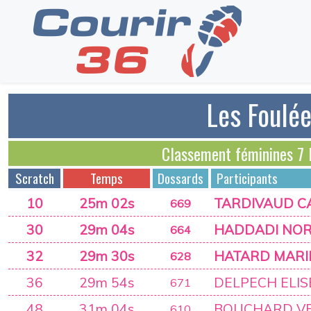
Les Foulée
Classement féminines 
Scratch
Temps
Dossards
Participants
10
25m 02s
TARDIVAUD C
669
30
29m 04s
HADDADI NOR
664
32
29m 30s
HATARD MARI
628
36
29m 54s
DELPECH ELIS
671
48
31m 04s
BOUCHARD V
610