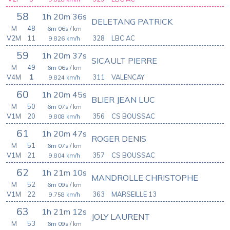
58
1h 20m 36s
DELETANG PATRICK
M
48
6m 06s
/ km
V2M
11
328
LBC AC
9.826
km/h
59
1h 20m 37s
SICAULT PIERRE
M
49
6m 06s
/ km
V4M
1
311
VALENCAY
9.824
km/h
60
1h 20m 45s
BLIER JEAN LUC
M
50
6m 07s
/ km
V1M
20
356
CS BOUSSAC
9.808
km/h
61
1h 20m 47s
ROGER DENIS
M
51
6m 07s
/ km
V1M
21
357
CS BOUSSAC
9.804
km/h
62
1h 21m 10s
MANDROLLE CHRISTOPHE
M
52
6m 09s
/ km
V1M
22
363
MARSEILLE 13
9.758
km/h
63
1h 21m 12s
JOLY LAURENT
M
53
6m 09s
/ km