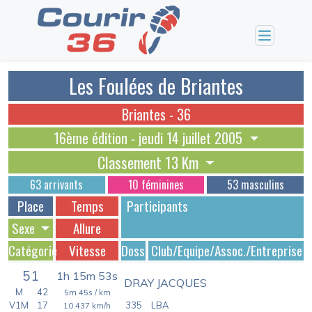
Les Foulées de Briantes
Briantes - 36
16ème édition - jeudi 14 juillet 2005
Classement 13 Km
63 arrivants
10 féminines
53 masculins
Place
Temps
Participants
Sexe
Allure
Catégorie
Vitesse
Dossards
Club/Equipe/Assoc./Entreprise
51
1h 15m 53s
DRAY JACQUES
M
42
5m 45s
/ km
V1M
17
335
LBA
10.437
km/h