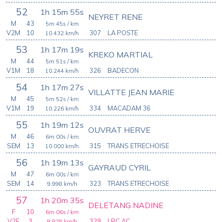
52
1h 15m 55s
NEYRET RENE
M
43
5m 45s
/ km
V2M
10
307
LA POSTE
10.432
km/h
53
1h 17m 19s
KREKO MARTIAL
M
44
5m 51s
/ km
V1M
18
326
BADECON
10.244
km/h
54
1h 17m 27s
VILLATTE JEAN MARIE
M
45
5m 52s
/ km
V1M
19
334
MACADAM 36
10.226
km/h
55
1h 19m 12s
OUVRAT HERVE
M
46
6m 00s
/ km
SEM
13
315
TRANS ETRECHOISE
10.000
km/h
56
1h 19m 13s
GAYRAUD CYRIL
M
47
6m 00s
/ km
SEM
14
323
TRANS ETRECHOISE
9.998
km/h
57
1h 20m 35s
DELETANG NADINE
F
10
6m 06s
/ km
V2F
3
329
LBC AC
9.828
km/h