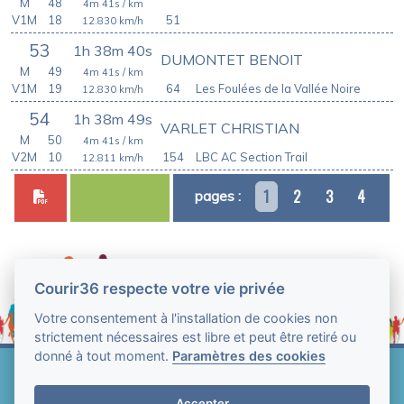
M
48
4m 41s
/ km
V1M
18
51
12.830
km/h
53
1h 38m 40s
DUMONTET BENOIT
M
49
4m 41s
/ km
V1M
19
64
Les Foulées de la Vallée Noire
12.830
km/h
54
1h 38m 49s
VARLET CHRISTIAN
M
50
4m 41s
/ km
V2M
10
154
LBC AC Section Trail
12.811
km/h
1
2
3
4
pages :
Courir36 respecte votre vie privée
Votre consentement à l'installation de cookies non
strictement nécessaires est libre et peut être retiré ou
donné à tout moment.
Paramètres des cookies
Web Technologie - Courir36 © Tous droits réservés
2004-2026
Accepter