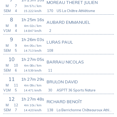
MOREAU THERET JULIEN
M
7
3m 57s
/ km
SEM
4
170
US La Châtre Athlétisme
15.222
km/h
8
1h 25m 16s
AUBARD EMMANUEL
M
8
4m 02s
/ km
V1M
4
2
14.847
km/h
9
1h 26m 03s
LURAS PAUL
M
9
4m 05s
/ km
SEM
5
108
14.713
km/h
10
1h 27m 05s
BARRAU NICOLAS
M
10
4m 08s
/ km
SEM
6
11
14.539
km/h
11
1h 27m 29s
BRULON DAVID
M
11
4m 09s
/ km
V1M
5
30
ASPTT 36 Sports Nature
14.471
km/h
12
1h 27m 48s
RICHARD BENOÎT
M
12
4m 10s
/ km
SEM
7
138
La Berrichonne Châteauroux Athlétisme
14.420
km/h