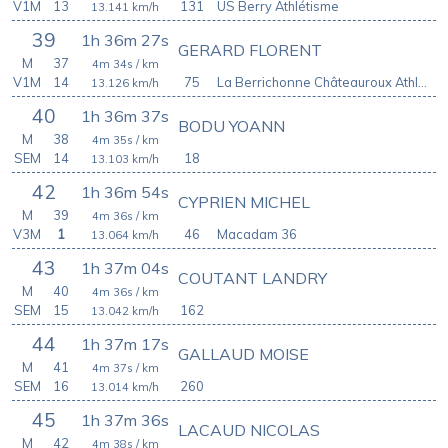
V1M
13
131
US Berry Athlétisme
13.141
km/h
39
1h 36m 27s
GERARD FLORENT
M
37
4m 34s
/ km
V1M
14
75
La Berrichonne Châteauroux Athlétisme
13.126
km/h
40
1h 36m 37s
BODU YOANN
M
38
4m 35s
/ km
SEM
14
18
13.103
km/h
42
1h 36m 54s
CYPRIEN MICHEL
M
39
4m 36s
/ km
V3M
1
46
Macadam 36
13.064
km/h
43
1h 37m 04s
COUTANT LANDRY
M
40
4m 36s
/ km
SEM
15
162
13.042
km/h
44
1h 37m 17s
GALLAUD MOISE
M
41
4m 37s
/ km
SEM
16
260
13.014
km/h
45
1h 37m 36s
LACAUD NICOLAS
M
42
4m 38s
/ km