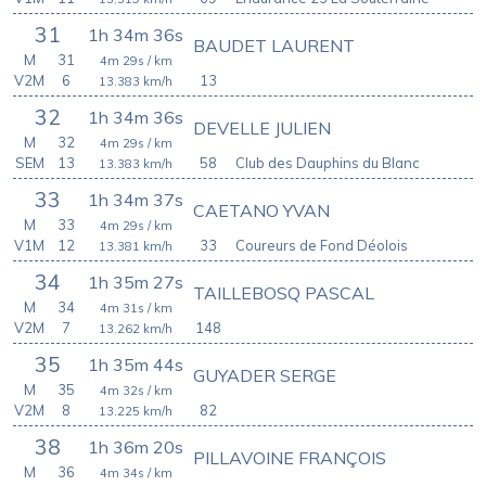
31
1h 34m 36s
BAUDET LAURENT
M
31
4m 29s
/ km
V2M
6
13
13.383
km/h
32
1h 34m 36s
DEVELLE JULIEN
M
32
4m 29s
/ km
SEM
13
58
Club des Dauphins du Blanc
13.383
km/h
33
1h 34m 37s
CAETANO YVAN
M
33
4m 29s
/ km
V1M
12
33
Coureurs de Fond Déolois
13.381
km/h
34
1h 35m 27s
TAILLEBOSQ PASCAL
M
34
4m 31s
/ km
V2M
7
148
13.262
km/h
35
1h 35m 44s
GUYADER SERGE
M
35
4m 32s
/ km
V2M
8
82
13.225
km/h
38
1h 36m 20s
PILLAVOINE FRANÇOIS
M
36
4m 34s
/ km