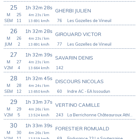
25
1h 32m 28s
GHERBI JULIEN
M
25
4m 23s
/ km
SEM
11
76
Les Gazelles de Vineuil
13.691
km/h
26
1h 32m 28s
GIROUARD VICTOR
M
26
4m 23s
/ km
JUM
2
77
Les Gazelles de Vineuil
13.691
km/h
27
1h 32m 39s
SAVARIN DENIS
M
27
4m 23s
/ km
V2M
4
142
13.664
km/h
28
1h 32m 45s
DISCOURS NICOLAS
M
28
4m 24s
/ km
SEM
12
60
Indre AC - EA Issoudun
13.650
km/h
29
1h 33m 37s
VERTINO CAMILLE
M
29
4m 26s
/ km
V2M
5
243
La Berrichonne Châteauroux Athlétisme
13.524
km/h
30
1h 33m 39s
FORESTIER ROMUALD
M
30
4m 26s
/ km
V1M
11
69
Endurance 23 La Souterraine
13.519
km/h