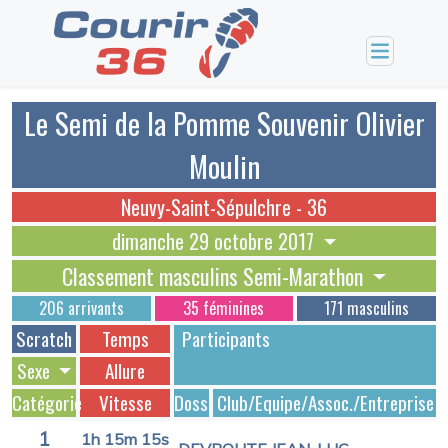
Le Semi de la Pomme Souvenir Olivier
Moulin
Neuvy-Saint-Sépulchre - 36
dimanche 29 octobre 2017
Classement masculins Semi-Marathon
206 arrivants
35 féminines
171 masculins
Scratch
Temps
Participants
Sexe
Allure
Catégorie
Vitesse
Dossards
Club/Equipe/Assoc./Entreprise
1
1h 15m 15s