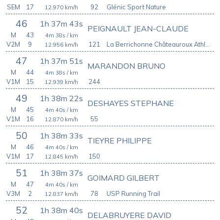
SEM
17
92
Glénic Sport Nature
12.970
km/h
46
1h 37m 43s
PEIGNAULT JEAN-CLAUDE
M
43
4m 38s
/ km
V2M
9
121
La Berrichonne Châteauroux Athlétisme
12.956
km/h
47
1h 37m 51s
MARANDON BRUNO
M
44
4m 38s
/ km
V1M
15
244
12.939
km/h
49
1h 38m 22s
DESHAYES STEPHANE
M
45
4m 40s
/ km
V1M
16
55
12.870
km/h
50
1h 38m 33s
TIEYRE PHILIPPE
M
46
4m 40s
/ km
V1M
17
150
12.845
km/h
51
1h 38m 37s
GOIMARD GILBERT
M
47
4m 40s
/ km
V3M
2
78
USP Running Trail
12.837
km/h
52
1h 38m 40s
DELABRUYERE DAVID