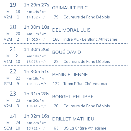
19
1h 29m 27s
GRIMAULT ERIC
M
19
4m 14s
/ km
V2M
1
79
Coureurs de Fond Déolois
14.152
km/h
20
1h 30m 18s
DEL MORAL LUIS
M
20
4m 17s
/ km
V2M
2
160
Indre AC - Le Blanc Athlétisme
14.020
km/h
21
1h 30m 36s
BOUÉ DAVID
M
21
4m 18s
/ km
V1M
10
22
Coureurs de Fond Déolois
13.973
km/h
22
1h 30m 51s
PENIN ETIENNE
M
22
4m 18s
/ km
SEM
9
122
Team RRun Châteauroux
13.935
km/h
23
1h 31m 28s
BORGET PHILIPPE
M
23
4m 20s
/ km
V2M
3
20
Coureurs de Fond Déolois
13.841
km/h
24
1h 32m 16s
DRILLET MATHIEU
M
24
4m 22s
/ km
SEM
10
63
US La Châtre Athlétisme
13.721
km/h