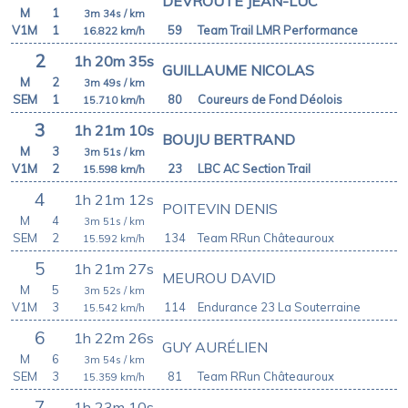
DEVROUTE JEAN-LUC
M
1
3m 34s
/ km
V1M
1
59
Team Trail LMR Performance
16.822
km/h
2
1h 20m 35s
GUILLAUME NICOLAS
M
2
3m 49s
/ km
SEM
1
80
Coureurs de Fond Déolois
15.710
km/h
3
1h 21m 10s
BOUJU BERTRAND
M
3
3m 51s
/ km
V1M
2
23
LBC AC Section Trail
15.598
km/h
4
1h 21m 12s
POITEVIN DENIS
M
4
3m 51s
/ km
SEM
2
134
Team RRun Châteauroux
15.592
km/h
5
1h 21m 27s
MEUROU DAVID
M
5
3m 52s
/ km
V1M
3
114
Endurance 23 La Souterraine
15.542
km/h
6
1h 22m 26s
GUY AURÉLIEN
M
6
3m 54s
/ km
SEM
3
81
Team RRun Châteauroux
15.359
km/h
7
1h 23m 10s