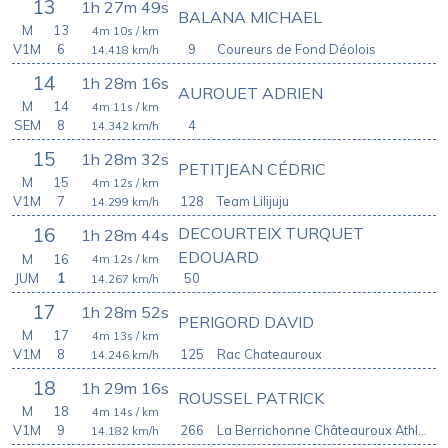
13
1h 27m 49s
BALANA MICHAEL
M
13
4m 10s
/ km
V1M
6
9
Coureurs de Fond Déolois
14.418
km/h
14
1h 28m 16s
AUROUET ADRIEN
M
14
4m 11s
/ km
SEM
8
4
14.342
km/h
15
1h 28m 32s
PETITJEAN CÉDRIC
M
15
4m 12s
/ km
V1M
7
128
Team Lilijuju
14.299
km/h
DECOURTEIX TURQUET
16
1h 28m 44s
EDOUARD
M
16
4m 12s
/ km
JUM
1
50
14.267
km/h
17
1h 28m 52s
PERIGORD DAVID
M
17
4m 13s
/ km
V1M
8
125
Rac Chateauroux
14.246
km/h
18
1h 29m 16s
ROUSSEL PATRICK
M
18
4m 14s
/ km
V1M
9
266
La Berrichonne Châteauroux Athlétisme
14.182
km/h