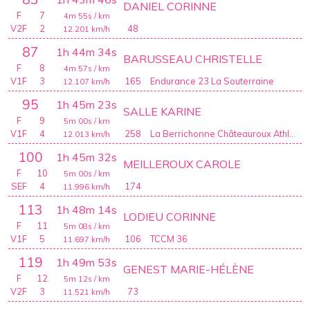
DANIEL CORINNE
F
7
4m 55s
/ km
V2F
2
48
12.201
km/h
87
1h 44m 34s
BARUSSEAU CHRISTELLE
F
8
4m 57s
/ km
V1F
3
165
Endurance 23 La Souterraine
12.107
km/h
95
1h 45m 23s
SALLE KARINE
F
9
5m 00s
/ km
V1F
4
258
La Berrichonne Châteauroux Athlétisme
12.013
km/h
100
1h 45m 32s
MEILLEROUX CAROLE
F
10
5m 00s
/ km
SEF
4
174
11.996
km/h
113
1h 48m 14s
LODIEU CORINNE
F
11
5m 08s
/ km
V1F
5
106
TCCM 36
11.697
km/h
119
1h 49m 53s
GENEST MARIE-HÉLÈNE
F
12
5m 12s
/ km
V2F
3
73
11.521
km/h