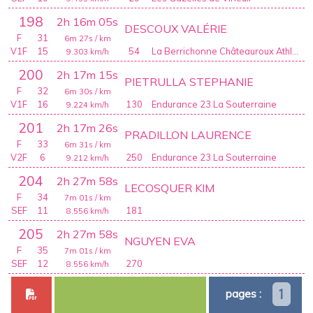
198
2h 16m 05s
DESCOUX VALÉRIE
F
31
6m 27s
/ km
V1F
15
54
La Berrichonne Châteauroux Athlétisme
9.303
km/h
200
2h 17m 15s
PIETRULLA STEPHANIE
F
32
6m 30s
/ km
V1F
16
130
Endurance 23 La Souterraine
9.224
km/h
201
2h 17m 26s
PRADILLON LAURENCE
F
33
6m 31s
/ km
V2F
6
250
Endurance 23 La Souterraine
9.212
km/h
204
2h 27m 58s
LECOSQUER KIM
F
34
7m 01s
/ km
SEF
11
181
8.556
km/h
205
2h 27m 58s
NGUYEN EVA
F
35
7m 01s
/ km
SEF
12
270
8.556
km/h
1
pages :