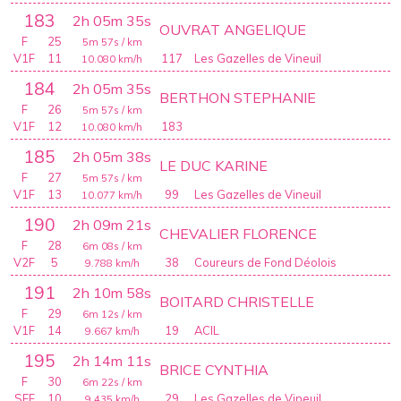
183
2h 05m 35s
OUVRAT ANGELIQUE
F
25
5m 57s
/ km
V1F
11
117
Les Gazelles de Vineuil
10.080
km/h
184
2h 05m 35s
BERTHON STEPHANIE
F
26
5m 57s
/ km
V1F
12
183
10.080
km/h
185
2h 05m 38s
LE DUC KARINE
F
27
5m 57s
/ km
V1F
13
99
Les Gazelles de Vineuil
10.077
km/h
190
2h 09m 21s
CHEVALIER FLORENCE
F
28
6m 08s
/ km
V2F
5
38
Coureurs de Fond Déolois
9.788
km/h
191
2h 10m 58s
BOITARD CHRISTELLE
F
29
6m 12s
/ km
V1F
14
19
ACIL
9.667
km/h
195
2h 14m 11s
BRICE CYNTHIA
F
30
6m 22s
/ km
SEF
10
29
Les Gazelles de Vineuil
9.435
km/h