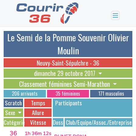
Le Semi de la Pomme Souvenir Olivier
Moulin
Neuvy-Saint-Sépulchre - 36
dimanche 29 octobre 2017
Classement féminines Semi-Marathon
206 arrivants
35 féminines
171 masculins
Scratch
Temps
Participants
Sexe
Allure
Catégorie
Vitesse
Dossards
Club/Equipe/Assoc./Entreprise
36
1h 36m 12s