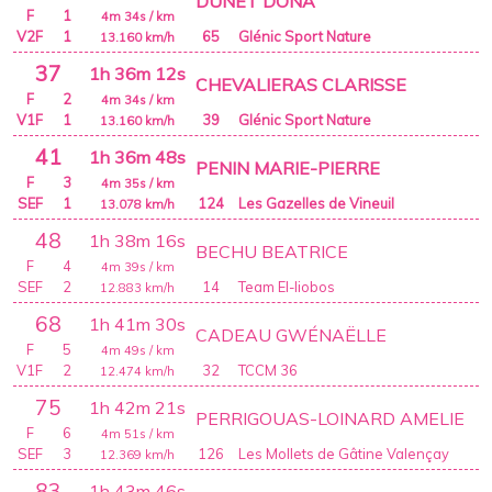
DUNET DONA
F
1
4m 34s
/ km
V2F
1
65
Glénic Sport Nature
13.160
km/h
37
1h 36m 12s
CHEVALIERAS CLARISSE
F
2
4m 34s
/ km
V1F
1
39
Glénic Sport Nature
13.160
km/h
41
1h 36m 48s
PENIN MARIE-PIERRE
F
3
4m 35s
/ km
SEF
1
124
Les Gazelles de Vineuil
13.078
km/h
48
1h 38m 16s
BECHU BEATRICE
F
4
4m 39s
/ km
SEF
2
14
Team El-liobos
12.883
km/h
68
1h 41m 30s
CADEAU GWÉNAËLLE
F
5
4m 49s
/ km
V1F
2
32
TCCM 36
12.474
km/h
75
1h 42m 21s
PERRIGOUAS-LOINARD AMELIE
F
6
4m 51s
/ km
SEF
3
126
Les Mollets de Gâtine Valençay
12.369
km/h
83
1h 43m 46s