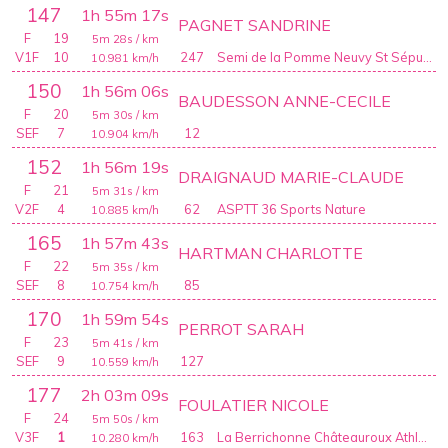
147
1h 55m 17s
PAGNET SANDRINE
F
19
5m 28s
/ km
V1F
10
247
Semi de la Pomme Neuvy St Sépulchre
10.981
km/h
150
1h 56m 06s
BAUDESSON ANNE-CECILE
F
20
5m 30s
/ km
SEF
7
12
10.904
km/h
152
1h 56m 19s
DRAIGNAUD MARIE-CLAUDE
F
21
5m 31s
/ km
V2F
4
62
ASPTT 36 Sports Nature
10.885
km/h
165
1h 57m 43s
HARTMAN CHARLOTTE
F
22
5m 35s
/ km
SEF
8
85
10.754
km/h
170
1h 59m 54s
PERROT SARAH
F
23
5m 41s
/ km
SEF
9
127
10.559
km/h
177
2h 03m 09s
FOULATIER NICOLE
F
24
5m 50s
/ km
V3F
1
163
La Berrichonne Châteauroux Athlétisme
10.280
km/h