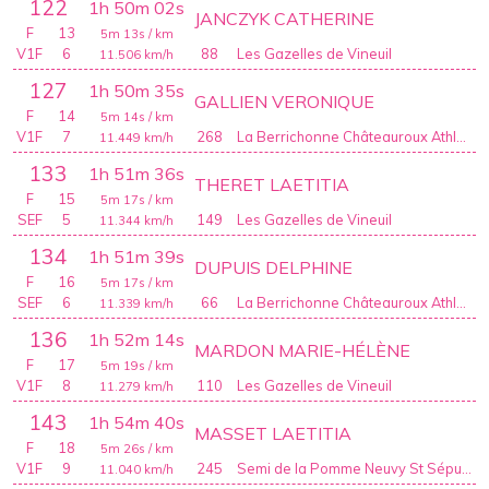
122
1h 50m 02s
JANCZYK CATHERINE
F
13
5m 13s
/ km
V1F
6
88
Les Gazelles de Vineuil
11.506
km/h
127
1h 50m 35s
GALLIEN VERONIQUE
F
14
5m 14s
/ km
V1F
7
268
La Berrichonne Châteauroux Athlétisme
11.449
km/h
133
1h 51m 36s
THERET LAETITIA
F
15
5m 17s
/ km
SEF
5
149
Les Gazelles de Vineuil
11.344
km/h
134
1h 51m 39s
DUPUIS DELPHINE
F
16
5m 17s
/ km
SEF
6
66
La Berrichonne Châteauroux Athlétisme
11.339
km/h
136
1h 52m 14s
MARDON MARIE-HÉLÈNE
F
17
5m 19s
/ km
V1F
8
110
Les Gazelles de Vineuil
11.279
km/h
143
1h 54m 40s
MASSET LAETITIA
F
18
5m 26s
/ km
V1F
9
245
Semi de la Pomme Neuvy St Sépulchre
11.040
km/h