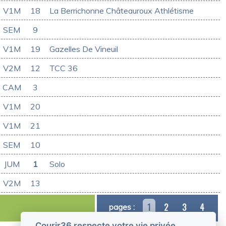
V1M
18
La Berrichonne Châteauroux Athlétisme
SEM
9
V1M
19
Gazelles De Vineuil
V2M
12
TCC 36
CAM
3
V1M
20
V1M
21
SEM
10
JUM
1
Solo
V2M
13
1
2
3
4
pages :
Courir36 respecte votre vie privée