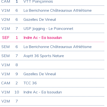
CAM
1
VTT Poinçonnois
V1M
6
La Berrichonne Châteauroux Athlétisme
V2M
6
Gazelles De Vineuil
V1M
7
USP Jogging - Le Poinconnet
SEF
1
Indre Ac - Ea Issoudun
SEM
6
La Berrichonne Châteauroux Athlétisme
SEM
7
Asptt 36 Sports Nature
V1M
8
V1M
9
Gazelles De Vineuil
CAM
2
TCC 36
V1M
10
Indre Ac - Ea Issoudun
V2M
7