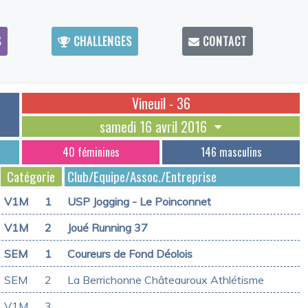
S
CHALLENGES
CONTACT
Vineuil - 36
samedi 16 avril 2016
40 féminines
146 masculins
Catégorie
Club/Equipe/Assoc./Entreprise
V1M
1
USP Jogging - Le Poinconnet
V1M
2
Joué Running 37
SEM
1
Coureurs de Fond Déolois
SEM
2
La Berrichonne Châteauroux Athlétisme
V1M
3