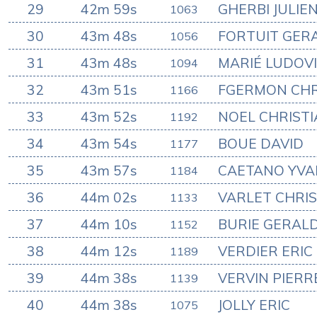
29
42m 59s
GHERBI JULIE
1063
30
43m 48s
FORTUIT GER
1056
31
43m 48s
MARIÉ LUDOV
1094
32
43m 51s
FGERMON CHR
1166
33
43m 52s
NOEL CHRIST
1192
34
43m 54s
BOUE DAVID
1177
35
43m 57s
CAETANO YVA
1184
36
44m 02s
VARLET CHRI
1133
37
44m 10s
BURIE GERAL
1152
38
44m 12s
VERDIER ERIC
1189
39
44m 38s
VERVIN PIERR
1139
40
44m 38s
JOLLY ERIC
1075