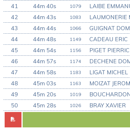
41
44m 40s
LAIBE EMMAN
1079
42
44m 43s
LAUMONERIE 
1083
43
44m 44s
GUIGNAT DOM
1066
44
44m 48s
CADEAU ERIC
1149
45
44m 54s
PIGET PIERRIC
1156
46
44m 57s
DECHENE DOM
1174
47
44m 58s
LIGAT MICHEL
1183
48
45m 03s
MOIZAT JERO
1163
49
45m 20s
BOUCHARDON
1019
50
45m 28s
BRAY XAVIER
1026