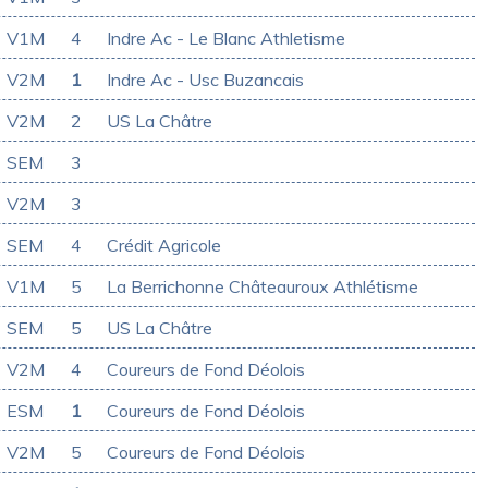
V1M
4
Indre Ac - Le Blanc Athletisme
V2M
1
Indre Ac - Usc Buzancais
V2M
2
US La Châtre
SEM
3
V2M
3
SEM
4
Crédit Agricole
V1M
5
La Berrichonne Châteauroux Athlétisme
SEM
5
US La Châtre
V2M
4
Coureurs de Fond Déolois
ESM
1
Coureurs de Fond Déolois
V2M
5
Coureurs de Fond Déolois