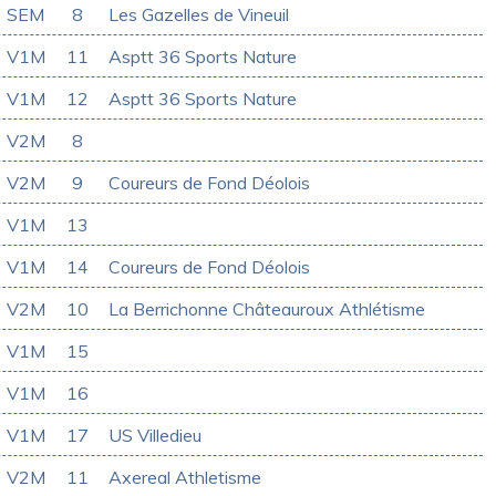
SEM
8
Les Gazelles de Vineuil
V1M
11
Asptt 36 Sports Nature
V1M
12
Asptt 36 Sports Nature
V2M
8
V2M
9
Coureurs de Fond Déolois
V1M
13
V1M
14
Coureurs de Fond Déolois
V2M
10
La Berrichonne Châteauroux Athlétisme
V1M
15
V1M
16
V1M
17
US Villedieu
V2M
11
Axereal Athletisme