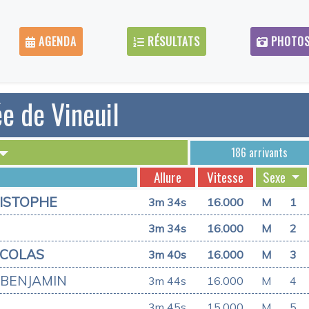
AGENDA
RÉSULTATS
PHOTO
e de Vineuil
186 arrivants
Allure
Vitesse
Sexe
ISTOPHE
3m 34s
16.000
M
1
3m 34s
16.000
M
2
ICOLAS
3m 40s
16.000
M
3
BENJAMIN
3m 44s
16.000
M
4
3m 45s
15.000
M
5