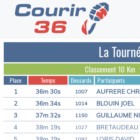
La Tourné
Classement 10 Km
Place
Temps
Dossards
Participants
1
36m 30s
AUFRERE CHR
1007
2
36m 34s
BLOUIN JOEL
1014
3
37m 32s
GUILLAUME N
1150
4
38m 19s
BRETAUDEAU 
1027
5
38m 29s
LORIS DAVID
1092