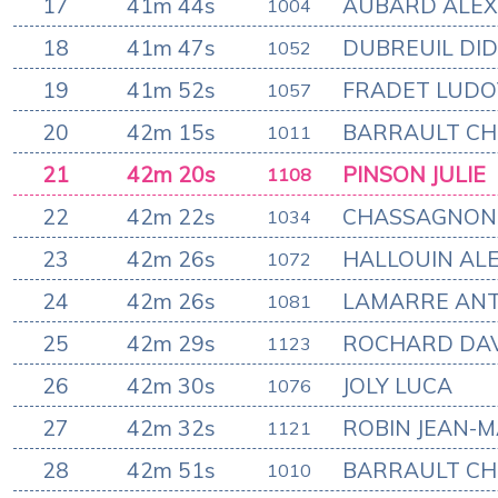
17
41m 44s
AUBARD ALE
1004
18
41m 47s
DUBREUIL DID
1052
19
41m 52s
FRADET LUDO
1057
20
42m 15s
BARRAULT CH
1011
21
42m 20s
PINSON JULIE
1108
22
42m 22s
CHASSAGNON
1034
23
42m 26s
HALLOUIN AL
1072
24
42m 26s
LAMARRE ANT
1081
25
42m 29s
ROCHARD DA
1123
26
42m 30s
JOLY LUCA
1076
27
42m 32s
ROBIN JEAN-M
1121
28
42m 51s
BARRAULT CH
1010