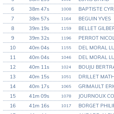
6
38m 47s
BAPTISTE CYR
1008
7
38m 57s
BEGUIN YVES
1164
8
39m 19s
BELLET GILBE
1159
9
39m 32s
PERROT NICO
1196
10
40m 04s
DEL MORAL LU
1155
11
40m 04s
DEL MORAL LU
1046
12
40m 11s
BOUJU BERTR
1024
13
40m 15s
DRILLET MATH
1051
14
40m 17s
GRIMAULT ERI
1065
15
41m 09s
JOURNOUX CO
1078
16
41m 16s
BORGET PHILI
1017