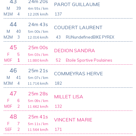
43
24m 20s
PAROT GUILLAUME
M
39
4m 55s
/ km
M1M
4
137
12.205
km/h
44
24m 43s
COUDERT LAURENT
M
40
5m 00s
/ km
M2M
3
43
RUNundefinedBIKE PYREX
12.016
km/h
45
25m 00s
DEDION SANDRA
F
5
5m 03s
/ km
M0F
1
52
Etoile Sportive Poulaines
11.880
km/h
46
25m 21s
COMMEYRAS HERVE
M
41
5m 07s
/ km
M3M
4
182
11.716
km/h
47
25m 28s
MILLET LISA
F
6
5m 09s
/ km
M0F
2
132
11.662
km/h
48
25m 41s
VINCENT MARIE
F
7
5m 11s
/ km
SEF
2
171
11.564
km/h