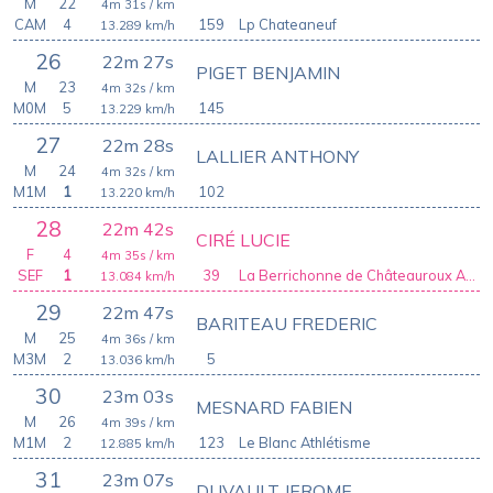
M
22
4m 31s
/ km
CAM
4
159
Lp Chateaneuf
13.289
km/h
26
22m 27s
PIGET BENJAMIN
M
23
4m 32s
/ km
M0M
5
145
13.229
km/h
27
22m 28s
LALLIER ANTHONY
M
24
4m 32s
/ km
M1M
1
102
13.220
km/h
28
22m 42s
CIRÉ LUCIE
F
4
4m 35s
/ km
SEF
1
39
La Berrichonne de Châteauroux Athletic Club
13.084
km/h
29
22m 47s
BARITEAU FREDERIC
M
25
4m 36s
/ km
M3M
2
5
13.036
km/h
30
23m 03s
MESNARD FABIEN
M
26
4m 39s
/ km
M1M
2
123
Le Blanc Athlétisme
12.885
km/h
31
23m 07s
DUVAULT JEROME