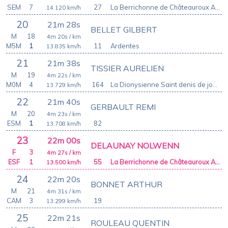
SEM
7
27
La Berrichonne de Châteauroux Athletic Club
14.120
km/h
20
21m 28s
BELLET GILBERT
M
18
4m 20s
/ km
M5M
1
11
Ardentes
13.835
km/h
21
21m 38s
TISSIER AURELIEN
M
19
4m 22s
/ km
M0M
4
164
La Dionysienne Saint denis de jouhet
13.729
km/h
22
21m 40s
GERBAULT REMI
M
20
4m 23s
/ km
ESM
1
82
13.708
km/h
23
22m 00s
DELAUNAY NOLWENN
F
3
4m 27s
/ km
ESF
1
55
La Berrichonne de Châteauroux Athletic Club
13.500
km/h
24
22m 20s
BONNET ARTHUR
M
21
4m 31s
/ km
CAM
3
19
13.299
km/h
25
22m 21s
ROULEAU QUENTIN