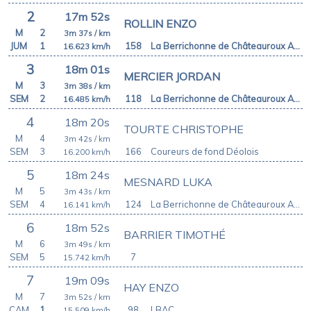
2
17m 52s
ROLLIN ENZO
M
2
3m 37s
/ km
JUM
1
158
La Berrichonne de Châteauroux Athletic Club
16.623
km/h
3
18m 01s
MERCIER JORDAN
M
3
3m 38s
/ km
SEM
2
118
La Berrichonne de Châteauroux Athletic Club
16.485
km/h
4
18m 20s
TOURTE CHRISTOPHE
M
4
3m 42s
/ km
SEM
3
166
Coureurs de fond Déolois
16.200
km/h
5
18m 24s
MESNARD LUKA
M
5
3m 43s
/ km
SEM
4
124
La Berrichonne de Châteauroux Athletic Club
16.141
km/h
6
18m 52s
BARRIER TIMOTHÉ
M
6
3m 49s
/ km
SEM
5
7
15.742
km/h
7
19m 09s
HAY ENZO
M
7
3m 52s
/ km
CAM
1
98
LBAC
15.509
km/h