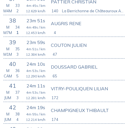
PATTIER CHRISTIAN
M
33
4m 45s
/ km
M4M
2
140
La Berrichonne de Châteauroux Athletic Club
12.629
km/h
38
23m 51s
AUGRIS RENE
M
34
4m 49s
/ km
M7M
1
4
12.453
km/h
39
23m 59s
COUTON JULIEN
M
35
4m 51s
/ km
M1M
3
47
12.384
km/h
40
24m 10s
DOUSSARD GABRIEL
M
36
4m 53s
/ km
CAM
5
65
12.290
km/h
41
24m 11s
VITRY-POULIQUEN LILIAN
M
37
4m 53s
/ km
JUM
3
172
12.281
km/h
42
24m 19s
CHAMPIGNEUX THIBAULT
M
38
4m 55s
/ km
JUM
4
174
12.214
km/h