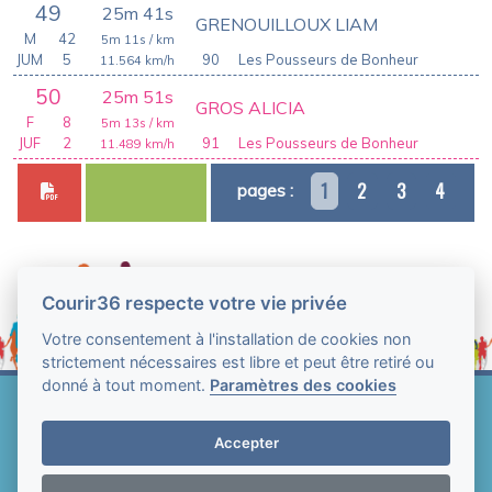
49
25m 41s
GRENOUILLOUX LIAM
M
42
5m 11s
/ km
JUM
5
90
Les Pousseurs de Bonheur
11.564
km/h
50
25m 51s
GROS ALICIA
F
8
5m 13s
/ km
JUF
2
91
Les Pousseurs de Bonheur
11.489
km/h
1
2
3
4
pages :
Courir36 respecte votre vie privée
Votre consentement à l'installation de cookies non
strictement nécessaires est libre et peut être retiré ou
donné à tout moment.
Paramètres des cookies
Web Technologie - Courir36 © Tous droits réservés
2004-2026
Accepter
Mentions légales et conditions générales
d'utilisation
-
Paramètres des cookies