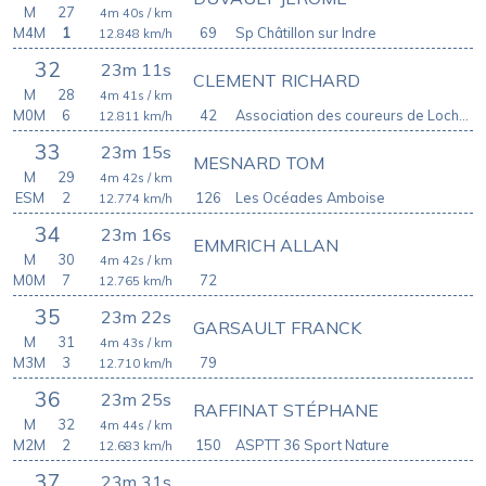
M
27
4m 40s
/ km
M4M
1
69
Sp Châtillon sur Indre
12.848
km/h
32
23m 11s
CLEMENT RICHARD
M
28
4m 41s
/ km
M0M
6
42
Association des coureurs de Loches
12.811
km/h
33
23m 15s
MESNARD TOM
M
29
4m 42s
/ km
ESM
2
126
Les Océades Amboise
12.774
km/h
34
23m 16s
EMMRICH ALLAN
M
30
4m 42s
/ km
M0M
7
72
12.765
km/h
35
23m 22s
GARSAULT FRANCK
M
31
4m 43s
/ km
M3M
3
79
12.710
km/h
36
23m 25s
RAFFINAT STÉPHANE
M
32
4m 44s
/ km
M2M
2
150
ASPTT 36 Sport Nature
12.683
km/h
37
23m 31s