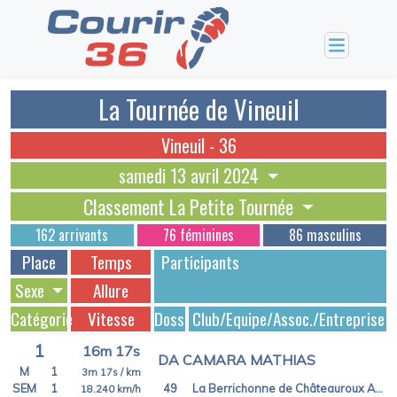
La Tournée de Vineuil
Vineuil - 36
samedi 13 avril 2024
Classement La Petite Tournée
162 arrivants
76 féminines
86 masculins
Place
Temps
Participants
Sexe
Allure
Catégorie
Vitesse
Dossards
Club/Equipe/Assoc./Entreprise
1
16m 17s
DA CAMARA MATHIAS
M
1
3m 17s
/ km
SEM
1
49
La Berrichonne de Châteauroux Athletic Club
18.240
km/h