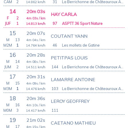
CAM
2
31
La Berrichonne de Châteauroux Athletic Club
14.862
km/h
14
20m 03s
HAY CARLA
F
2
4m 03s
/ km
JUF
1
97
ASPTT 36 Sport Nature
14.813
km/h
15
20m 07s
COUTANT YANN
M
13
4m 04s
/ km
M2M
1
46
Les mollets de Gatine
14.764
km/h
16
20m 28s
PETITPAS LOUIS
M
14
4m 08s
/ km
JUM
2
144
La Berrichonne de Châteauroux Athletic Club
14.511
km/h
17
20m 31s
LAMARRE ANTOINE
M
15
4m 09s
/ km
M3M
1
103
La Berrichonne de Châteauroux Athletic Club
14.476
km/h
18
20m 36s
LEROY GEOFFREY
M
16
4m 10s
/ km
M0M
3
111
14.417
km/h
19
21m 02s
CAETANO MATHIEU
M
17
4m 15s
/ km