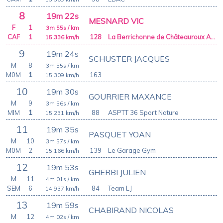
8
19m 22s
MESNARD VIC
F
1
3m 55s
/ km
CAF
1
128
La Berrichonne de Châteauroux Athletic Club
15.336
km/h
9
19m 24s
SCHUSTER JACQUES
M
8
3m 55s
/ km
M0M
1
163
15.309
km/h
10
19m 30s
GOURRIER MAXANCE
M
9
3m 56s
/ km
MIM
1
88
ASPTT 36 Sport Nature
15.231
km/h
11
19m 35s
PASQUET YOAN
M
10
3m 57s
/ km
M0M
2
139
Le Garage Gym
15.166
km/h
12
19m 53s
GHERBI JULIEN
M
11
4m 01s
/ km
SEM
6
84
Team LJ
14.937
km/h
13
19m 59s
CHABIRAND NICOLAS
M
12
4m 02s
/ km