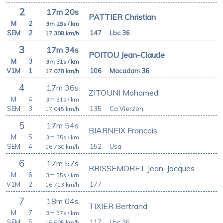
2
17m 20s
PATTIER Christian
M
2
3m 28s
/ km
SEM
2
147
Lbc 36
17.308
km/h
3
17m 34s
POITOU Jean-Claude
M
3
3m 31s
/ km
V1M
1
106
Macadam 36
17.078
km/h
4
17m 36s
ZITOUNI Mohamed
M
4
3m 31s
/ km
SEM
3
135
Ca Vierzon
17.045
km/h
5
17m 54s
BIARNEIX Francois
M
5
3m 35s
/ km
SEM
4
152
Usa
16.760
km/h
6
17m 57s
BRISSEMORET Jean-Jacques
M
6
3m 35s
/ km
V1M
2
177
16.713
km/h
7
18m 04s
TIXIER Bertrand
M
7
3m 37s
/ km
SEM
5
117
Lbc 36
16.605
km/h