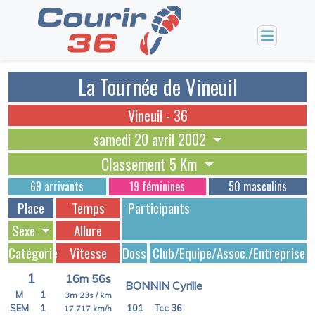
La Tournée de Vineuil
Vineuil - 36
samedi 20 avril 2002
Classement 5 Km
69 arrivants
19 féminines
50 masculins
Place
Temps
Participants
Sexe
Allure
Catégorie
Vitesse
Dossards
Club/Equipe/Assoc./Entreprise
1
16m 56s
BONNIN Cyrille
M
1
3m 23s
/ km
SEM
1
101
Tcc 36
17.717
km/h