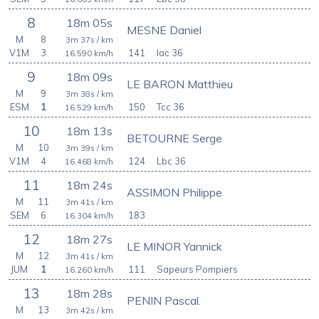
8
18m 05s
MESNE Daniel
M
8
3m 37s
/ km
V1M
3
141
Iac 36
16.590
km/h
9
18m 09s
LE BARON Matthieu
M
9
3m 38s
/ km
ESM
1
150
Tcc 36
16.529
km/h
10
18m 13s
BETOURNE Serge
M
10
3m 39s
/ km
V1M
4
124
Lbc 36
16.468
km/h
11
18m 24s
ASSIMON Philippe
M
11
3m 41s
/ km
SEM
6
183
16.304
km/h
12
18m 27s
LE MINOR Yannick
M
12
3m 41s
/ km
JUM
1
111
Sapeurs Pompiers
16.260
km/h
13
18m 28s
PENIN Pascal.
M
13
3m 42s
/ km