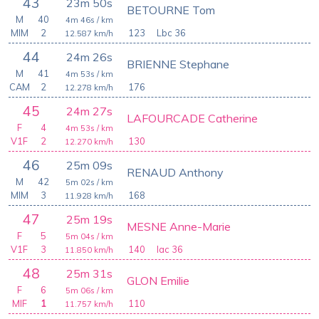
43
23m 50s
BETOURNE Tom
M
40
4m 46s
/ km
MIM
2
123
Lbc 36
12.587
km/h
44
24m 26s
BRIENNE Stephane
M
41
4m 53s
/ km
CAM
2
176
12.278
km/h
45
24m 27s
LAFOURCADE Catherine
F
4
4m 53s
/ km
V1F
2
130
12.270
km/h
46
25m 09s
RENAUD Anthony
M
42
5m 02s
/ km
MIM
3
168
11.928
km/h
47
25m 19s
MESNE Anne-Marie
F
5
5m 04s
/ km
V1F
3
140
Iac 36
11.850
km/h
48
25m 31s
GLON Emilie
F
6
5m 06s
/ km
MIF
1
110
11.757
km/h