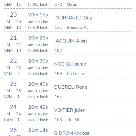
SEM
11
172
Mead
14.901
km/h
20
20m 15s
JOURNAULT Guy
M
20
4m 03s
/ km
SEM
12
121
Boussac Ac
14.815
km/h
21
20m 28s
JACQUIN Alain
M
21
4m 06s
/ km
SEM
13
182
14.658
km/h
22
20m 30s
NOC Guillaume
M
22
4m 06s
/ km
V1M
7
159
Ce Leclerc
14.634
km/h
23
20m 40s
DUBREU Rene
M
23
4m 08s
/ km
V2M
1
164
14.516
km/h
24
20m 49s
VOITIER Julien
M
24
4m 10s
/ km
CAM
1
108
Lbc 36
14.412
km/h
25
21m 14s
BIDRON Mickael