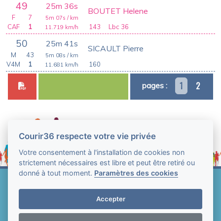
49
25m 36s
BOUTET Helene
F
7
5m 07s
/ km
CAF
1
143
Lbc 36
11.719
km/h
50
25m 41s
SICAULT Pierre
M
43
5m 08s
/ km
V4M
1
160
11.681
km/h
1
2
pages :
Courir36 respecte votre vie privée
Votre consentement à l'installation de cookies non
strictement nécessaires est libre et peut être retiré ou
donné à tout moment.
Paramètres des cookies
Web Technologie - Courir36 © Tous droits réservés
2004-2026
Accepter
Mentions légales et conditions générales
d'utilisation
-
Paramètres des cookies