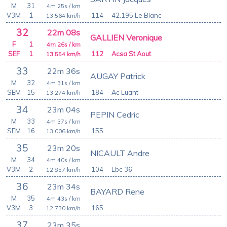
M
31
4m 25s
/ km
V3M
1
114
42.195 Le Blanc
13.564
km/h
32
22m 08s
GALLIEN Veronique
F
1
4m 26s
/ km
SEF
1
112
Acsa St Aout
13.554
km/h
33
22m 36s
AUGAY Patrick
M
32
4m 31s
/ km
SEM
15
184
Ac Luant
13.274
km/h
34
23m 04s
PEPIN Cedric
M
33
4m 37s
/ km
SEM
16
155
13.006
km/h
35
23m 20s
NICAULT Andre
M
34
4m 40s
/ km
V3M
2
104
Lbc 36
12.857
km/h
36
23m 34s
BAYARD Rene
M
35
4m 43s
/ km
V3M
3
165
12.730
km/h
37
23m 35s