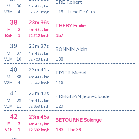
BRE Robert
M
36
4m 43s
/ km
V3M
4
115
Luma De Cluis
12.721
km/h
38
23m 36s
THERY Emilie
F
2
4m 43s
/ km
ESF
1
157
12.712
km/h
39
23m 37s
BONNIN Alain
M
37
4m 43s
/ km
V1M
10
138
12.703
km/h
40
23m 41s
TIXIER Michel
M
38
4m 44s
/ km
V2M
4
116
12.667
km/h
41
23m 42s
PREIGNAN Jean-Claude
M
39
4m 44s
/ km
V1M
11
129
12.658
km/h
42
23m 45s
BETOURNE Solange
F
3
4m 45s
/ km
V1F
1
133
Lbc 36
12.632
km/h