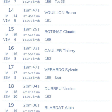
SEM
7
156
Tcc 36
16.245
km/h
14
18m 47s
VOUILLON Bruno
M
14
3m 45s
/ km
V1M
5
181
15.972
km/h
15
19m 29s
ROTINAT Claude
M
15
3m 54s
/ km
V1M
6
169
15.398
km/h
16
19m 33s
CAULIER Thierry
M
16
3m 55s
/ km
SEM
8
153
15.345
km/h
17
19m 47s
VERARDO Sylvain
M
17
3m 57s
/ km
SEM
9
180
Usa
15.164
km/h
18
20m 04s
DUBREU Nicolas
M
18
4m 01s
/ km
SEM
10
163
14.950
km/h
19
20m 08s
BLARDAT Alain
M
19
4m 02s
/ km