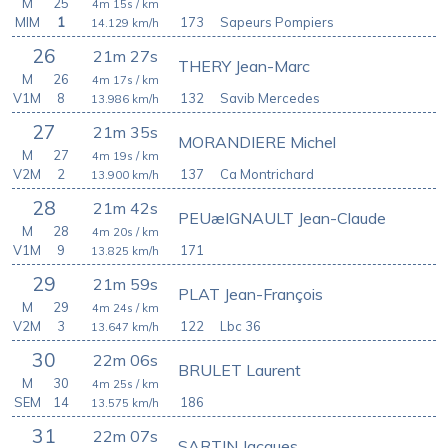
M
25
4m 15s
/ km
MIM
1
173
Sapeurs Pompiers
14.129
km/h
26
21m 27s
THERY Jean-Marc
M
26
4m 17s
/ km
V1M
8
132
Savib Mercedes
13.986
km/h
27
21m 35s
MORANDIERE Michel
M
27
4m 19s
/ km
V2M
2
137
Ca Montrichard
13.900
km/h
28
21m 42s
PEUæIGNAULT Jean-Claude
M
28
4m 20s
/ km
V1M
9
171
13.825
km/h
29
21m 59s
PLAT Jean-François
M
29
4m 24s
/ km
V2M
3
122
Lbc 36
13.647
km/h
30
22m 06s
BRULET Laurent
M
30
4m 25s
/ km
SEM
14
186
13.575
km/h
31
22m 07s
SARTIN Jacques