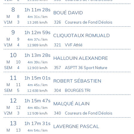
8
1h 11m 28s
BOUÉ DAVID
M
8
4m 31s
/ km
V1M
3
326
Coureurs de Fond Déolois
13.265
km/h
9
1h 12m 59s
CLIQUOTAUX ROMUALD
M
9
4m 37s
/ km
V1M
4
321
VVF Athlé
12.989
km/h
10
1h 13m 28s
HALLOUIN ALEXANDRE
M
10
4m 39s
/ km
SEM
4
357
ASPTT 36 Sport Nature
12.903
km/h
11
1h 15m 01s
ROBERT SÉBASTIEN
M
11
4m 45s
/ km
SEM
5
304
BOURGES TRI
12.638
km/h
12
1h 15m 47s
MALQUÉ ALAIN
M
12
4m 48s
/ km
V2M
3
340
Coureurs de Fond Déolois
12.509
km/h
13
1h 17m 31s
LAVERGNE PASCAL
M
13
4m 54s
/ km