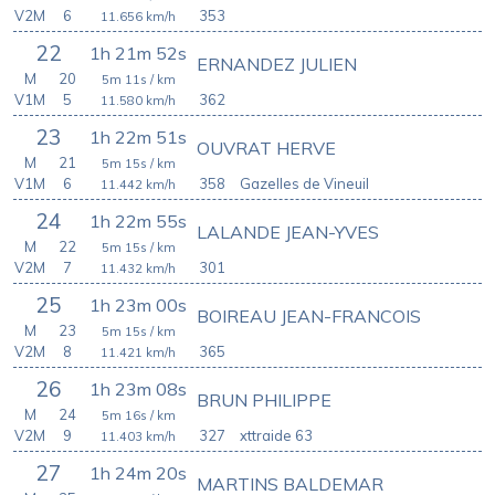
V2M
6
353
11.656
km/h
22
1h 21m 52s
ERNANDEZ JULIEN
M
20
5m 11s
/ km
V1M
5
362
11.580
km/h
23
1h 22m 51s
OUVRAT HERVE
M
21
5m 15s
/ km
V1M
6
358
Gazelles de Vineuil
11.442
km/h
24
1h 22m 55s
LALANDE JEAN-YVES
M
22
5m 15s
/ km
V2M
7
301
11.432
km/h
25
1h 23m 00s
BOIREAU JEAN-FRANCOIS
M
23
5m 15s
/ km
V2M
8
365
11.421
km/h
26
1h 23m 08s
BRUN PHILIPPE
M
24
5m 16s
/ km
V2M
9
327
xttraide 63
11.403
km/h
27
1h 24m 20s
MARTINS BALDEMAR