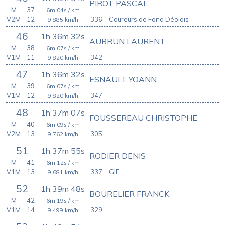
PIROT PASCAL
M
37
6m 04s
/ km
V2M
12
336
Coureurs de Fond Déolois
9.885
km/h
46
1h 36m 32s
AUBRUN LAURENT
M
38
6m 07s
/ km
V1M
11
342
9.820
km/h
47
1h 36m 32s
ESNAULT YOANN
M
39
6m 07s
/ km
V1M
12
347
9.820
km/h
48
1h 37m 07s
FOUSSEREAU CHRISTOPHE
M
40
6m 09s
/ km
V2M
13
305
9.762
km/h
51
1h 37m 55s
RODIER DENIS
M
41
6m 12s
/ km
V1M
13
337
GIE
9.681
km/h
52
1h 39m 48s
BOURELIER FRANCK
M
42
6m 19s
/ km
V1M
14
329
9.499
km/h