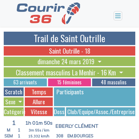
Trail de Saint Outrille
Saint Outrille - 18
dimanche 24 mars 2019
Classement masculins La Menhir - 16 Km
63 arrivants
15 féminines
48 masculins
Scratch
Temps
Participants
Sexe
Allure
Catégorie
Vitesse
Dossards
Club/Equipe/Assoc./Entreprise
1
1h 01m 50s
EBERLY CLÉMENT
M
1
3m 55s
/ km
SEM
1
308
EM.BOURGES
15.332
km/h