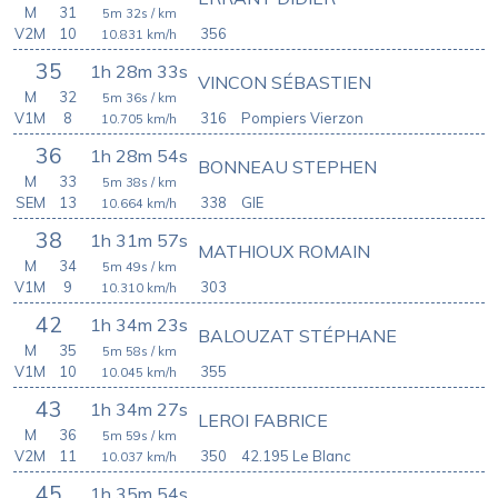
M
31
5m 32s
/ km
V2M
10
356
10.831
km/h
35
1h 28m 33s
VINCON SÉBASTIEN
M
32
5m 36s
/ km
V1M
8
316
Pompiers Vierzon
10.705
km/h
36
1h 28m 54s
BONNEAU STEPHEN
M
33
5m 38s
/ km
SEM
13
338
GIE
10.664
km/h
38
1h 31m 57s
MATHIOUX ROMAIN
M
34
5m 49s
/ km
V1M
9
303
10.310
km/h
42
1h 34m 23s
BALOUZAT STÉPHANE
M
35
5m 58s
/ km
V1M
10
355
10.045
km/h
43
1h 34m 27s
LEROI FABRICE
M
36
5m 59s
/ km
V2M
11
350
42.195 Le Blanc
10.037
km/h
45
1h 35m 54s