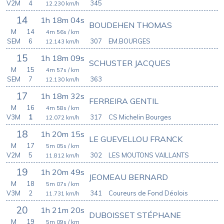
V2M
4
345
12.230
km/h
14
1h 18m 04s
BOUDEHEN THOMAS
M
14
4m 56s
/ km
SEM
6
307
EM.BOURGES
12.143
km/h
15
1h 18m 09s
SCHUSTER JACQUES
M
15
4m 57s
/ km
SEM
7
363
12.130
km/h
17
1h 18m 32s
FERREIRA GENTIL
M
16
4m 58s
/ km
V3M
1
317
CS Michelin Bourges
12.072
km/h
18
1h 20m 15s
LE GUEVELLOU FRANCK
M
17
5m 05s
/ km
V2M
5
302
LES MOUTONS VAILLANTS
11.812
km/h
19
1h 20m 49s
JEOMEAU BERNARD
M
18
5m 07s
/ km
V3M
2
341
Coureurs de Fond Déolois
11.731
km/h
20
1h 21m 20s
DUBOISSET STÉPHANE
M
19
5m 09s
/ km