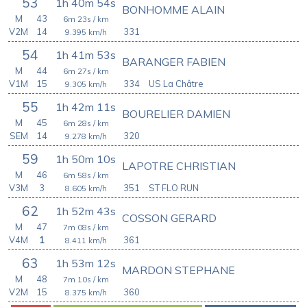
53
1h 40m 54s
BONHOMME ALAIN
M
43
6m 23s
/ km
V2M
14
331
9.395
km/h
54
1h 41m 53s
BARANGER FABIEN
M
44
6m 27s
/ km
V1M
15
334
US La Châtre
9.305
km/h
55
1h 42m 11s
BOURELIER DAMIEN
M
45
6m 28s
/ km
SEM
14
320
9.278
km/h
59
1h 50m 10s
LAPOTRE CHRISTIAN
M
46
6m 58s
/ km
V3M
3
351
ST FLO RUN
8.605
km/h
62
1h 52m 43s
COSSON GERARD
M
47
7m 08s
/ km
V4M
1
361
8.411
km/h
63
1h 53m 12s
MARDON STEPHANE
M
48
7m 10s
/ km
V2M
15
360
8.375
km/h