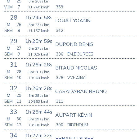
M
25
5m 20s
/ km
V1M
7
359
11.240
km/h
28
1h 24m 58s
LOUAT YOANN
M
26
5m 23s
/ km
SEM
8
312
11.157
km/h
29
1h 25m 59s
DUPOND DENIS
M
27
5m 27s
/ km
SEM
9
306
EM.BOURGES
11.025
km/h
31
1h 26m 28s
BITAUD NICOLAS
M
28
5m 28s
/ km
SEM
10
328
VVF Athlé
10.963
km/h
32
1h 26m 28s
CASADABAN BRUNO
M
29
5m 28s
/ km
SEM
11
311
10.963
km/h
33
1h 26m 44s
AUPART KÉVIN
M
30
5m 29s
/ km
SEM
12
300
BIBENDUM
10.930
km/h
34
1h 27m 32s
ERRANT DIDIER