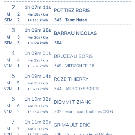
2
1h 07m 11s
POTTIEZ BORIS
M
2
4m 15s
/ km
SEM
2
343
Team Nuteo
14.111
km/h
3
1h 08m 35s
BARRAU NICOLAS
M
3
4m 20s
/ km
SEM
3
364
13.824
km/h
4
1h 09m 01s
BRUZEAU BORIS
M
4
4m 22s
/ km
V1M
1
349
VIERZON TRI 18
13.737
km/h
5
1h 09m 14s
ROZE THIERRY
M
5
4m 23s
/ km
V2M
1
344
AS ROTO SPORTS
13.693
km/h
6
1h 10m 32s
BIEMMI TIZIANO
M
6
4m 28s
/ km
V1M
2
332
Montluçon Triathlon/CSLG
13.440
km/h
7
1h 11m 28s
GRIMAULT ERIC
M
7
4m 31s
/ km
V2M
2
335
Coureurs de Fond Déolois
13.265
km/h