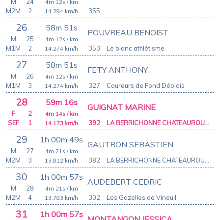
M
24
4m 12s
/ km
M2M
2
355
14.294
km/h
26
58m 51s
POUVREAU BENOIST
M
25
4m 12s
/ km
M1M
2
353
Le blanc athlétisme
14.274
km/h
27
58m 51s
FETY ANTHONY
M
26
4m 12s
/ km
M1M
3
327
Coureurs de Fond Déolois
14.274
km/h
28
59m 16s
GUIGNAT MARINE
F
2
4m 14s
/ km
SEF
1
392
LA BERRICHONNE CHATEAUROUX ATHLETIC CLUB
14.173
km/h
29
1h 00m 49s
GAUTRON SEBASTIEN
M
27
4m 21s
/ km
M2M
3
382
LA BERRICHONNE CHATEAUROUX ATHLETIC CLUB
13.812
km/h
30
1h 00m 57s
AUDEBERT CEDRIC
M
28
4m 21s
/ km
M2M
4
302
Les Gazelles de Vineuil
13.783
km/h
31
1h 00m 57s
MONTANGON JESSICA