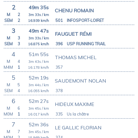
2
49m 35s
CHENU ROMAIN
M
2
3m 33s
/ km
SEM
2
501
INFOSPORT-LOIRET
16.939
km/h
3
49m 47s
FAUGUET RÉMI
M
3
3m 33s
/ km
SEM
3
396
USP RUNNING TRAIL
16.875
km/h
4
51m 55s
THOMAS MICHEL
M
4
3m 43s
/ km
M4M
1
357
16.178
km/h
5
52m 19s
SAUDEMONT NOLAN
M
5
3m 44s
/ km
SEM
4
378
16.055
km/h
6
52m 27s
HIDEUX MAXIME
M
6
3m 45s
/ km
M0M
1
335
Us la châtre
16.017
km/h
7
52m 36s
LE GALLIC FLORIAN
M
7
3m 45s
/ km
M0M
2
374
15.969
km/h