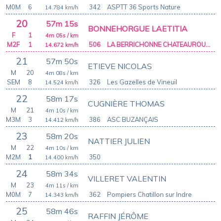
M0M
6
342
ASPTT 36 Sports Nature
14.784
km/h
20
57m 15s
BONNEHORGUE LAETITIA
F
1
4m 05s
/ km
M2F
1
506
LA BERRICHONNE CHATEAUROUX ATHLETIC CLUB
14.672
km/h
21
57m 50s
ETIEVE NICOLAS
M
20
4m 08s
/ km
SEM
8
326
Les Gazelles de Vineuil
14.524
km/h
22
58m 17s
CUGNIÈRE THOMAS
M
21
4m 10s
/ km
M3M
3
386
ASC BUZANÇAIS
14.412
km/h
23
58m 20s
NATTIER JULIEN
M
22
4m 10s
/ km
M2M
1
350
14.400
km/h
24
58m 34s
VILLERET VALENTIN
M
23
4m 11s
/ km
M0M
7
362
Pompiers Chatillon sur Indre
14.343
km/h
25
58m 46s
RAFFIN JÉRÔME