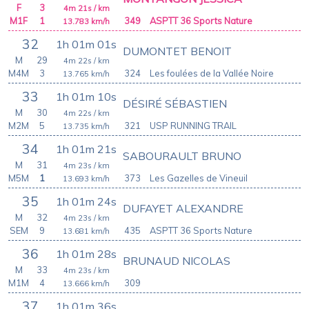
F
3
4m 21s
/ km
M1F
1
349
ASPTT 36 Sports Nature
13.783
km/h
32
1h 01m 01s
DUMONTET BENOIT
M
29
4m 22s
/ km
M4M
3
324
Les foulées de la Vallée Noire
13.765
km/h
33
1h 01m 10s
DÉSIRÉ SÉBASTIEN
M
30
4m 22s
/ km
M2M
5
321
USP RUNNING TRAIL
13.735
km/h
34
1h 01m 21s
SABOURAULT BRUNO
M
31
4m 23s
/ km
M5M
1
373
Les Gazelles de Vineuil
13.693
km/h
35
1h 01m 24s
DUFAYET ALEXANDRE
M
32
4m 23s
/ km
SEM
9
435
ASPTT 36 Sports Nature
13.681
km/h
36
1h 01m 28s
BRUNAUD NICOLAS
M
33
4m 23s
/ km
M1M
4
309
13.666
km/h
37
1h 01m 36s