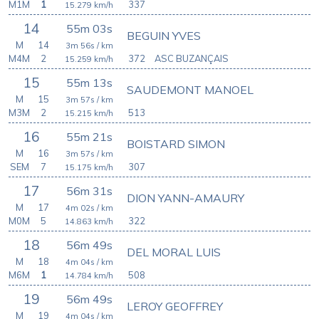
M1M
1
337
15.279
km/h
14
55m 03s
BEGUIN YVES
M
14
3m 56s
/ km
M4M
2
372
ASC BUZANÇAIS
15.259
km/h
15
55m 13s
SAUDEMONT MANOEL
M
15
3m 57s
/ km
M3M
2
513
15.215
km/h
16
55m 21s
BOISTARD SIMON
M
16
3m 57s
/ km
SEM
7
307
15.175
km/h
17
56m 31s
DION YANN-AMAURY
M
17
4m 02s
/ km
M0M
5
322
14.863
km/h
18
56m 49s
DEL MORAL LUIS
M
18
4m 04s
/ km
M6M
1
508
14.784
km/h
19
56m 49s
LEROY GEOFFREY
M
19
4m 04s
/ km