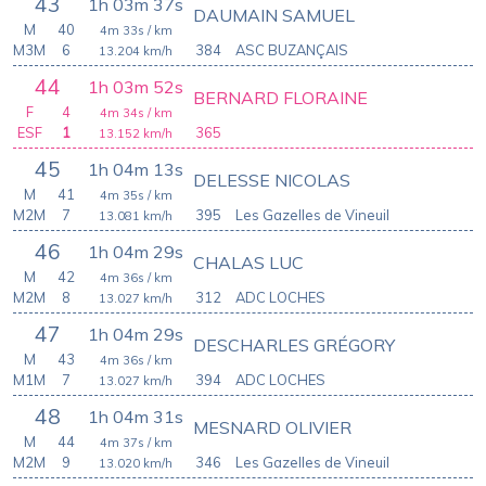
43
1h 03m 37s
DAUMAIN SAMUEL
M
40
4m 33s
/ km
M3M
6
384
ASC BUZANÇAIS
13.204
km/h
44
1h 03m 52s
BERNARD FLORAINE
F
4
4m 34s
/ km
ESF
1
365
13.152
km/h
45
1h 04m 13s
DELESSE NICOLAS
M
41
4m 35s
/ km
M2M
7
395
Les Gazelles de Vineuil
13.081
km/h
46
1h 04m 29s
CHALAS LUC
M
42
4m 36s
/ km
M2M
8
312
ADC LOCHES
13.027
km/h
47
1h 04m 29s
DESCHARLES GRÉGORY
M
43
4m 36s
/ km
M1M
7
394
ADC LOCHES
13.027
km/h
48
1h 04m 31s
MESNARD OLIVIER
M
44
4m 37s
/ km
M2M
9
346
Les Gazelles de Vineuil
13.020
km/h