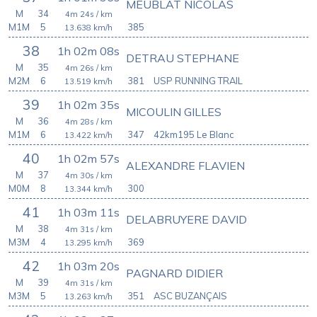
MEUBLAT NICOLAS
M
34
4m 24s
/ km
M1M
5
385
13.638
km/h
38
1h 02m 08s
DETRAU STEPHANE
M
35
4m 26s
/ km
M2M
6
381
USP RUNNING TRAIL
13.519
km/h
39
1h 02m 35s
MICOULIN GILLES
M
36
4m 28s
/ km
M1M
6
347
42km195 Le Blanc
13.422
km/h
40
1h 02m 57s
ALEXANDRE FLAVIEN
M
37
4m 30s
/ km
M0M
8
300
13.344
km/h
41
1h 03m 11s
DELABRUYERE DAVID
M
38
4m 31s
/ km
M3M
4
369
13.295
km/h
42
1h 03m 20s
PAGNARD DIDIER
M
39
4m 31s
/ km
M3M
5
351
ASC BUZANÇAIS
13.263
km/h