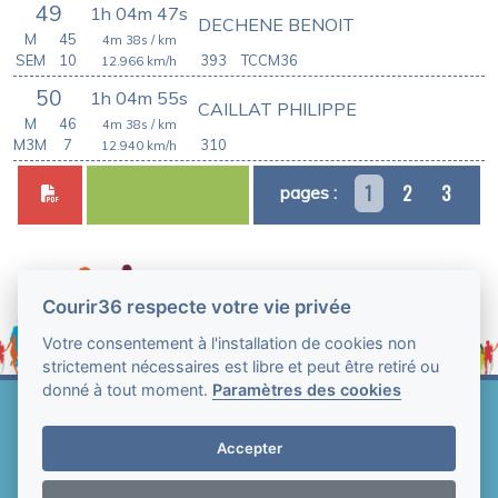
49
1h 04m 47s
DECHENE BENOIT
M
45
4m 38s
/ km
SEM
10
393
TCCM36
12.966
km/h
50
1h 04m 55s
CAILLAT PHILIPPE
M
46
4m 38s
/ km
M3M
7
310
12.940
km/h
1
2
3
pages :
Courir36 respecte votre vie privée
Votre consentement à l'installation de cookies non
strictement nécessaires est libre et peut être retiré ou
donné à tout moment.
Paramètres des cookies
Web Technologie - Courir36 © Tous droits réservés
2004-2026
Accepter
Mentions légales et conditions générales
d'utilisation
-
Paramètres des cookies