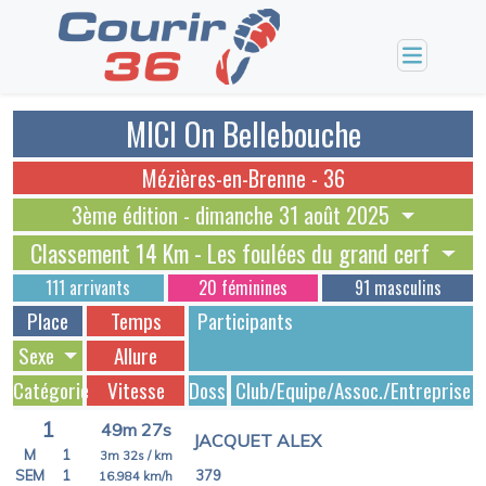
MICI On Bellebouche
Mézières-en-Brenne - 36
3ème édition - dimanche 31 août 2025
Classement 14 Km - Les foulées du grand cerf
111 arrivants
20 féminines
91 masculins
Place
Temps
Participants
Sexe
Allure
Catégorie
Vitesse
Dossards
Club/Equipe/Assoc./Entreprise
1
49m 27s
JACQUET ALEX
M
1
3m 32s
/ km
SEM
1
379
16.984
km/h