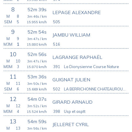
8
52m 39s
LEPAGE ALEXANDRE
M
8
3m 46s
/ km
SEM
5
505
15.955
km/h
9
52m 54s
JAMBU WILLIAM
M
9
3m 47s
/ km
M3M
1
516
15.880
km/h
10
52m 56s
LAGRANGE RAPHAËL
M
10
3m 47s
/ km
M0M
3
391
La Dionysienne Course Nature
15.870
km/h
11
53m 36s
GUIGNAT JULIEN
M
11
3m 50s
/ km
SEM
6
502
LA BERRICHONNE CHATEAUROUX ATHLETIC CLUB
15.669
km/h
12
54m 07s
GIRARD ARNAUD
M
12
3m 52s
/ km
M0M
4
398
Usp et asptt
15.524
km/h
13
54m 59s
JELLERET CYRIL
M
13
3m 56s
/ km