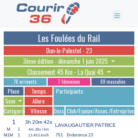
Les Foulées du Rail
Dun-le-Palestel - 23
3ème édition - dimanche 1 juin 2025
Classement 45 Km - La Quai 45
76 arrivants
7 féminines
69 masculins
Place
Temps
Participants
Sexe
Allure
Catégorie
Vitesse
Dossards
Club/Equipe/Assoc./Entreprise
1
3h 20m 42s
LAVAUGAUTIER PATRICE
M
1
4m 28s
/ km
M1M
1
751
Endurance 23
13.453
km/h