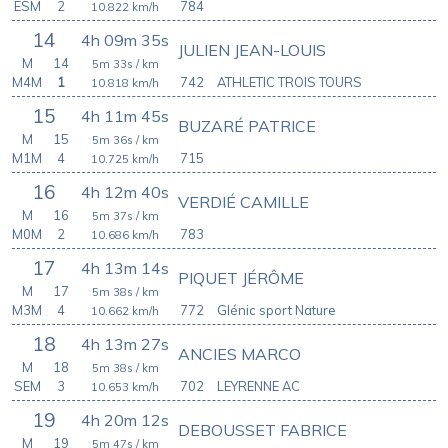
ESM
2
784
10.822
km/h
14
4h 09m 35s
JULIEN JEAN-LOUIS
M
14
5m 33s
/ km
M4M
1
742
ATHLETIC TROIS TOURS
10.818
km/h
15
4h 11m 45s
BUZARÉ PATRICE
M
15
5m 36s
/ km
M1M
4
715
10.725
km/h
16
4h 12m 40s
VERDIÉ CAMILLE
M
16
5m 37s
/ km
M0M
2
783
10.686
km/h
17
4h 13m 14s
PIQUET JÉRÔME
M
17
5m 38s
/ km
M3M
4
772
Glénic sport Nature
10.662
km/h
18
4h 13m 27s
ANCIES MARCO
M
18
5m 38s
/ km
SEM
3
702
LEYRENNE AC
10.653
km/h
19
4h 20m 12s
DEBOUSSET FABRICE
M
19
5m 47s
/ km