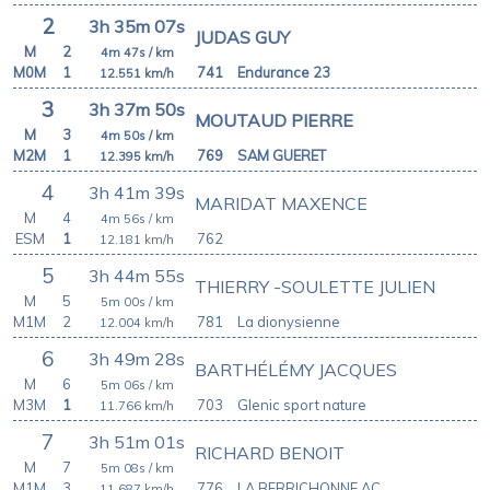
2
3h 35m 07s
JUDAS GUY
M
2
4m 47s
/ km
M0M
1
741
Endurance 23
12.551
km/h
3
3h 37m 50s
MOUTAUD PIERRE
M
3
4m 50s
/ km
M2M
1
769
SAM GUERET
12.395
km/h
4
3h 41m 39s
MARIDAT MAXENCE
M
4
4m 56s
/ km
ESM
1
762
12.181
km/h
5
3h 44m 55s
THIERRY -SOULETTE JULIEN
M
5
5m 00s
/ km
M1M
2
781
La dionysienne
12.004
km/h
6
3h 49m 28s
BARTHÉLÉMY JACQUES
M
6
5m 06s
/ km
M3M
1
703
Glenic sport nature
11.766
km/h
7
3h 51m 01s
RICHARD BENOIT
M
7
5m 08s
/ km
M1M
3
776
LA BERRICHONNE AC
11.687
km/h