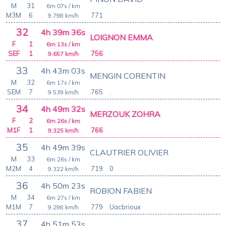
M
31
6m 07s
/ km
M3M
6
771
9.798
km/h
32
4h 39m 36s
LOIGNON EMMA
F
1
6m 13s
/ km
SEF
1
756
9.657
km/h
33
4h 43m 03s
MENGIN CORENTIN
M
32
6m 17s
/ km
SEM
7
765
.
9.539
km/h
34
4h 49m 32s
MERZOUK ZOHRA
F
2
6m 26s
/ km
M1F
1
766
9.325
km/h
35
4h 49m 39s
CLAUTRIER OLIVIER
M
33
6m 26s
/ km
M2M
4
719
0
9.322
km/h
36
4h 50m 23s
ROBION FABIEN
M
34
6m 27s
/ km
M1M
7
779
Uacbrioux
9.298
km/h
37
4h 51m 53s