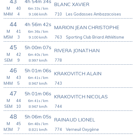
43
4h 54m 34s
BLANC XAVIER
M
40
6m 33s
/ km
M4M
4
710
Les Godasses Ambazacoises
9.166
km/h
44
4h 56m 42s
MARION JEAN CHRISTOPHE
M
41
6m 36s
/ km
M5M
3
763
Sporting Club Briard Athlétisme
9.100
km/h
45
5h 00m 07s
RIVERA JONATHAN
M
42
6m 40s
/ km
SEM
9
778
8.997
km/h
46
5h 01m 06s
KRAKOVITCH ALAIN
M
43
6m 41s
/ km
M4M
5
743
8.967
km/h
47
5h 01m 06s
KRAKOVITCH NICOLAS
M
44
6m 41s
/ km
SEM
10
744
8.967
km/h
48
5h 06m 05s
RAINAUD LIONEL
M
45
6m 48s
/ km
M3M
7
774
Verneuil Oxygène
8.821
km/h