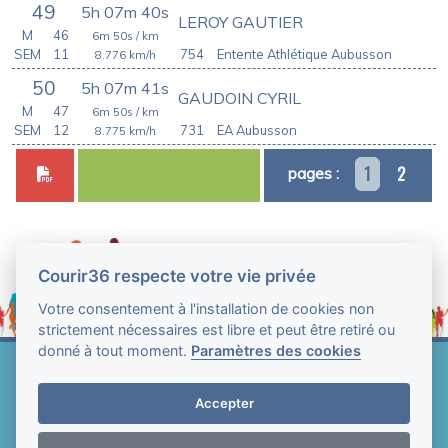
49
5h 07m 40s
LEROY GAUTIER
M
46
6m 50s
/ km
SEM
11
754
Entente Athlétique Aubusson
8.776
km/h
50
5h 07m 41s
GAUDOIN CYRIL
M
47
6m 50s
/ km
SEM
12
731
EA Aubusson
8.775
km/h
1
2
pages :
Courir36 respecte votre vie privée
Votre consentement à l'installation de cookies non
strictement nécessaires est libre et peut être retiré ou
donné à tout moment.
Paramètres des cookies
Web Technologie - Courir36 © Tous droits réservés
2004-2026
Accepter
Mentions légales et conditions générales
d'utilisation
-
Paramètres des cookies