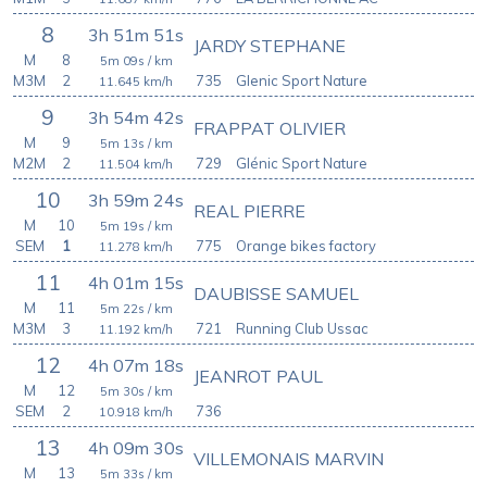
8
3h 51m 51s
JARDY STEPHANE
M
8
5m 09s
/ km
M3M
2
735
Glenic Sport Nature
11.645
km/h
9
3h 54m 42s
FRAPPAT OLIVIER
M
9
5m 13s
/ km
M2M
2
729
Glénic Sport Nature
11.504
km/h
10
3h 59m 24s
REAL PIERRE
M
10
5m 19s
/ km
SEM
1
775
Orange bikes factory
11.278
km/h
11
4h 01m 15s
DAUBISSE SAMUEL
M
11
5m 22s
/ km
M3M
3
721
Running Club Ussac
11.192
km/h
12
4h 07m 18s
JEANROT PAUL
M
12
5m 30s
/ km
SEM
2
736
10.918
km/h
13
4h 09m 30s
VILLEMONAIS MARVIN
M
13
5m 33s
/ km