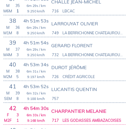
CHALLE JEAN-MICHEL
M
35
6m 29s
/ km
M6M
1
716
LBCAC
9.250
km/h
38
4h 51m 53s
LARROUYAT OLIVIER
M
36
6m 29s
/ km
M1M
8
749
LA BERRICHONNE CHATEAUROUX ATHLETIC CLUB
9.250
km/h
39
4h 51m 54s
GERARD FLORENT
M
37
6m 29s
/ km
M4M
3
732
LA BERRICHONNE CHATEAUROUX ATHLETIC CLUB
9.250
km/h
40
4h 53m 34s
DUROT JÉRÔME
M
38
6m 31s
/ km
M2M
5
726
CRÉDIT AGRICOLE
9.197
km/h
41
4h 53m 52s
LUCANTIS QUENTIN
M
39
6m 32s
/ km
SEM
8
757
9.188
km/h
42
4h 54m 30s
CHARPANTIER MELANIE
F
3
6m 33s
/ km
M2F
1
717
LES GODASSES AMBAZACOISES
9.168
km/h