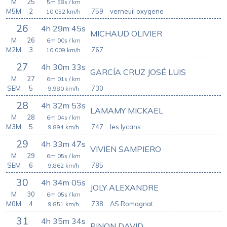
M
25
5m 58s
/ km
M5M
2
759
verneuil oxygene
10.052
km/h
26
4h 29m 45s
MICHAUD OLIVIER
M
26
6m 00s
/ km
M2M
3
767
10.009
km/h
27
4h 30m 33s
GARCÍA CRUZ JOSÉ LUIS
M
27
6m 01s
/ km
SEM
5
730
9.980
km/h
28
4h 32m 53s
LAMAMY MICKAEL
M
28
6m 04s
/ km
M3M
5
747
les lycans
9.894
km/h
29
4h 33m 47s
VIVIEN SAMPIERO
M
29
6m 05s
/ km
SEM
6
785
9.862
km/h
30
4h 34m 05s
JOLY ALEXANDRE
M
30
6m 05s
/ km
M0M
4
738
AS Romagnat
9.851
km/h
31
4h 35m 34s
PINON DAVID