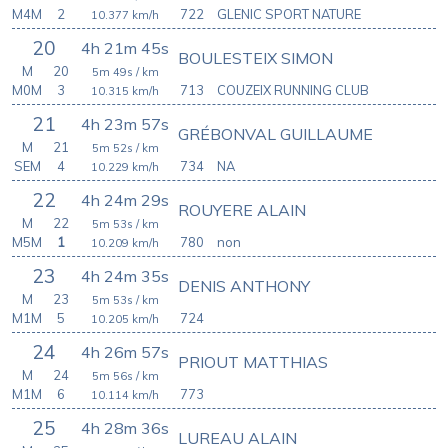
M4M
2
722
GLENIC SPORT NATURE
10.377
km/h
20
4h 21m 45s
BOULESTEIX SIMON
M
20
5m 49s
/ km
M0M
3
713
COUZEIX RUNNING CLUB
10.315
km/h
21
4h 23m 57s
GRÉBONVAL GUILLAUME
M
21
5m 52s
/ km
SEM
4
734
NA
10.229
km/h
22
4h 24m 29s
ROUYERE ALAIN
M
22
5m 53s
/ km
M5M
1
780
non
10.209
km/h
23
4h 24m 35s
DENIS ANTHONY
M
23
5m 53s
/ km
M1M
5
724
10.205
km/h
24
4h 26m 57s
PRIOUT MATTHIAS
M
24
5m 56s
/ km
M1M
6
773
10.114
km/h
25
4h 28m 36s
LUREAU ALAIN