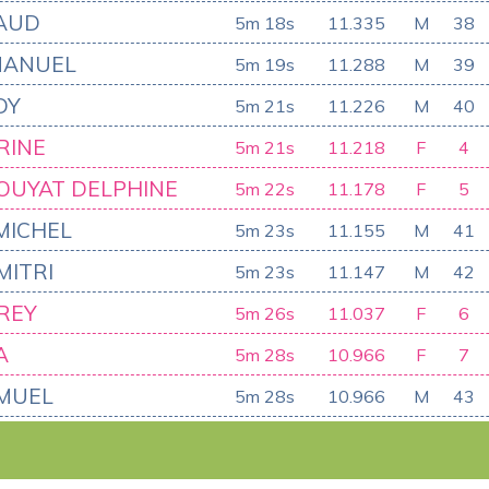
AUD
5m 18s
11.335
M
38
MANUEL
5m 19s
11.288
M
39
DY
5m 21s
11.226
M
40
RINE
5m 21s
11.218
F
4
OUYAT DELPHINE
5m 22s
11.178
F
5
MICHEL
5m 23s
11.155
M
41
MITRI
5m 23s
11.147
M
42
REY
5m 26s
11.037
F
6
A
5m 28s
10.966
F
7
MUEL
5m 28s
10.966
M
43