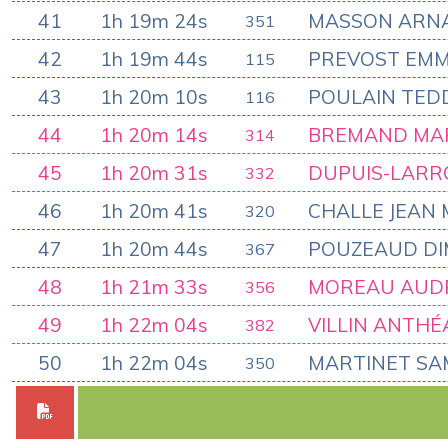
41
1h 19m 24s
MASSON ARN
351
42
1h 19m 44s
PREVOST EM
115
43
1h 20m 10s
POULAIN TED
116
44
1h 20m 14s
BREMAND MA
314
45
1h 20m 31s
DUPUIS-LARR
332
46
1h 20m 41s
CHALLE JEAN 
320
47
1h 20m 44s
POUZEAUD DI
367
48
1h 21m 33s
MOREAU AUD
356
49
1h 22m 04s
VILLIN ANTHÉ
382
50
1h 22m 04s
MARTINET SA
350