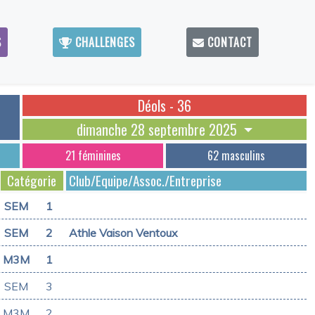
S
CHALLENGES
CONTACT
Déols - 36
dimanche 28 septembre 2025
21 féminines
62 masculins
Catégorie
Club/Equipe/Assoc./Entreprise
SEM
1
SEM
2
Athle Vaison Ventoux
M3M
1
SEM
3
M3M
2