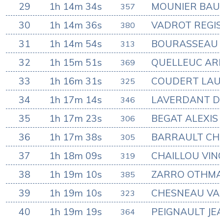
29
1h 14m 34s
MOUNIER BAU
357
30
1h 14m 36s
VADROT REGI
380
31
1h 14m 54s
BOURASSEAU
313
32
1h 15m 51s
QUELLEUC A
369
33
1h 16m 31s
COUDERT LA
325
34
1h 17m 14s
LAVERDANT D
346
35
1h 17m 23s
BEGAT ALEXIS
306
36
1h 17m 38s
BARRAULT CH
305
37
1h 18m 09s
CHAILLOU VI
319
38
1h 19m 10s
ZARRO OTHM
385
39
1h 19m 10s
CHESNEAU VA
323
40
1h 19m 19s
PEIGNAULT J
364