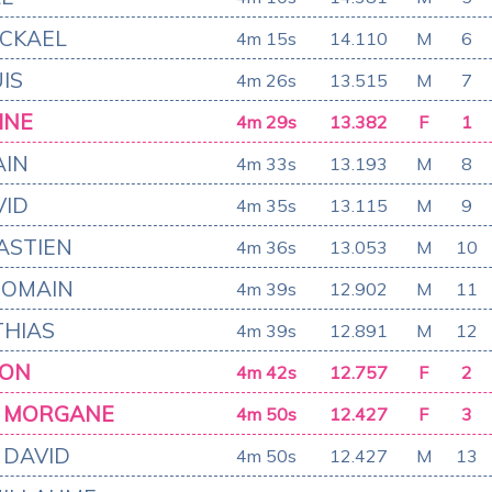
CKAEL
4m 15s
14.110
M
6
IS
4m 26s
13.515
M
7
INE
4m 29s
13.382
F
1
AIN
4m 33s
13.193
M
8
VID
4m 35s
13.115
M
9
ASTIEN
4m 36s
13.053
M
10
ROMAIN
4m 39s
12.902
M
11
HIAS
4m 39s
12.891
M
12
ION
4m 42s
12.757
F
2
 MORGANE
4m 50s
12.427
F
3
 DAVID
4m 50s
12.427
M
13