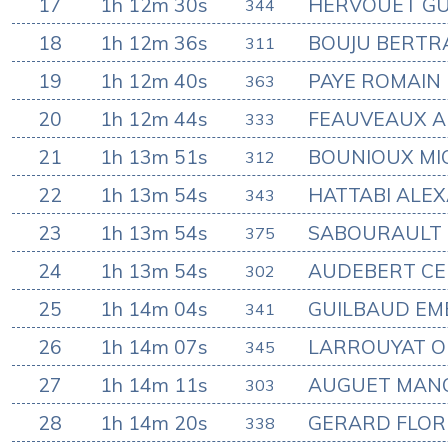
17
1h 12m 30s
HERVOUET GU
344
18
1h 12m 36s
BOUJU BERTR
311
19
1h 12m 40s
PAYE ROMAIN
363
20
1h 12m 44s
FEAUVEAUX 
333
21
1h 13m 51s
BOUNIOUX MI
312
22
1h 13m 54s
HATTABI ALE
343
23
1h 13m 54s
SABOURAULT
375
24
1h 13m 54s
AUDEBERT CE
302
25
1h 14m 04s
GUILBAUD EM
341
26
1h 14m 07s
LARROUYAT OL
345
27
1h 14m 11s
AUGUET MANC
303
28
1h 14m 20s
GERARD FLOR
338