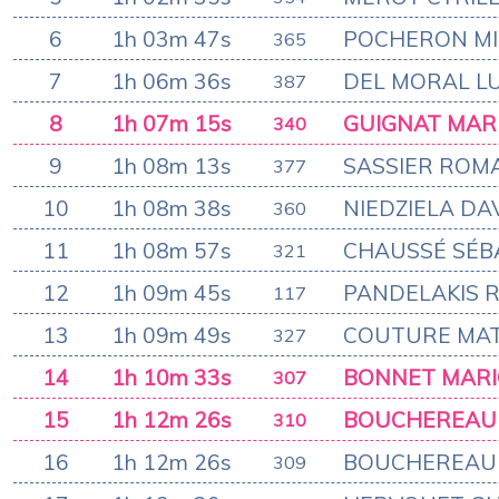
6
1h 03m 47s
POCHERON MI
365
7
1h 06m 36s
DEL MORAL LU
387
8
1h 07m 15s
GUIGNAT MAR
340
9
1h 08m 13s
SASSIER ROM
377
10
1h 08m 38s
NIEDZIELA DA
360
11
1h 08m 57s
CHAUSSÉ SÉB
321
12
1h 09m 45s
PANDELAKIS 
117
13
1h 09m 49s
COUTURE MAT
327
14
1h 10m 33s
BONNET MAR
307
15
1h 12m 26s
BOUCHEREAU
310
16
1h 12m 26s
BOUCHEREAU
309