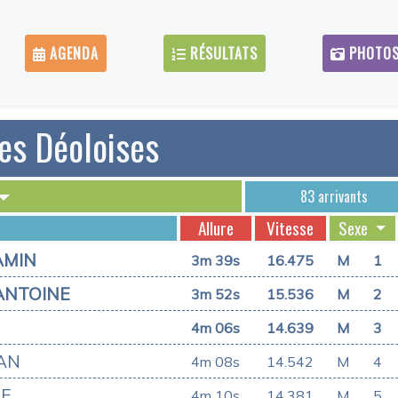
AGENDA
RÉSULTATS
PHOTO
es Déoloises
83 arrivants
Allure
Vitesse
Sexe
AMIN
3m 39s
16.475
M
1
ANTOINE
3m 52s
15.536
M
2
4m 06s
14.639
M
3
IAN
4m 08s
14.542
M
4
LE
4m 10s
14.381
M
5