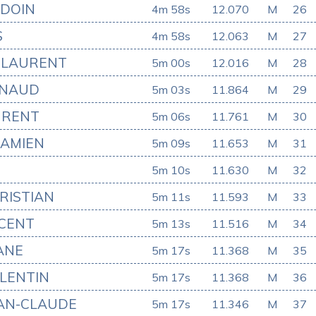
DOIN
4m 58s
12.070
M
26
S
4m 58s
12.063
M
27
 LAURENT
5m 00s
12.016
M
28
RNAUD
5m 03s
11.864
M
29
URENT
5m 06s
11.761
M
30
AMIEN
5m 09s
11.653
M
31
5m 10s
11.630
M
32
RISTIAN
5m 11s
11.593
M
33
NCENT
5m 13s
11.516
M
34
ANE
5m 17s
11.368
M
35
LENTIN
5m 17s
11.368
M
36
EAN-CLAUDE
5m 17s
11.346
M
37