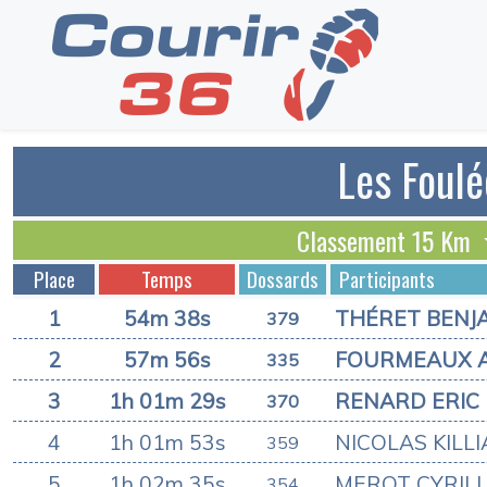
Les Foulé
Classement 15 Km
Place
Temps
Dossards
Participants
1
54m 38s
THÉRET BENJ
379
2
57m 56s
FOURMEAUX 
335
3
1h 01m 29s
RENARD ERIC
370
4
1h 01m 53s
NICOLAS KILL
359
5
1h 02m 35s
MEROT CYRIL
354