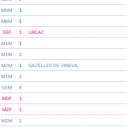
M0M
1
M6M
1
SEF
1
LBCAC
M1M
1
M1M
2
M2M
1
GAZELLES DE VINEUIL
M1M
3
SEM
4
M0F
1
M2F
1
M2M
2