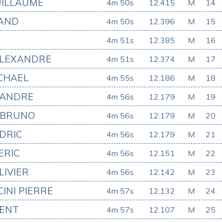
ILLAUME
4m 50s
12.415
M
14
AND
4m 50s
12.396
M
15
4m 51s
12.385
M
16
ALEXANDRE
4m 51s
12.374
M
17
CHAEL
4m 55s
12.186
M
18
XANDRE
4m 56s
12.179
M
19
 BRUNO
4m 56s
12.179
M
20
DRIC
4m 56s
12.179
M
21
ERIC
4m 56s
12.151
M
22
IVIER
4m 56s
12.142
M
23
INI PIERRE
4m 57s
12.132
M
24
ENT
4m 57s
12.107
M
25