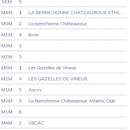
SEM
5
M4M
1
LA BERRICHONNE CHATEAUROUX ATHLETIC CLUB
M0M
2
La berrichonne Châteauroux
M1M
4
lbcac
M3M
3
M2M
3
M5M
1
Les Gazelles de Vineuil
M2M
4
LES GAZELLES DE VINEUIL
M1M
5
Ascvv
M2M
5
La Berrichonne Châteauroux Athletic Club
M1M
6
M4M
2
LBCAC