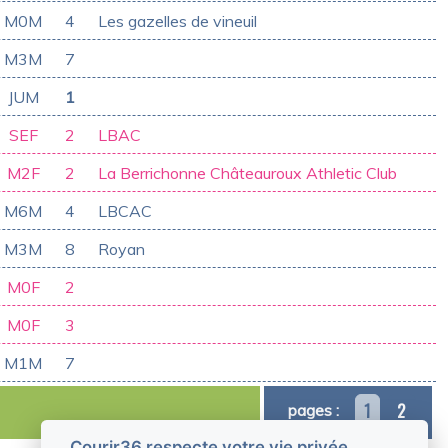
M0M
4
Les gazelles de vineuil
M3M
7
JUM
1
SEF
2
LBAC
M2F
2
La Berrichonne Châteauroux Athletic Club
M6M
4
LBCAC
M3M
8
Royan
M0F
2
M0F
3
M1M
7
1
2
pages :
Courir36 respecte votre vie privée