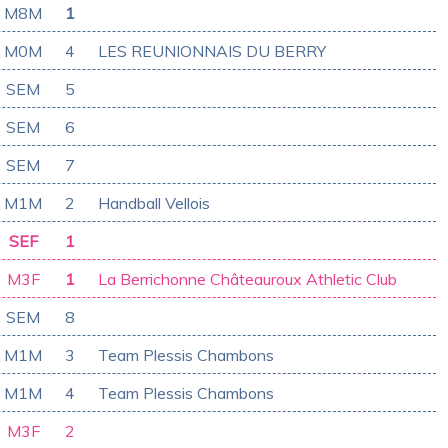
M8M
1
M0M
4
LES REUNIONNAIS DU BERRY
SEM
5
SEM
6
SEM
7
M1M
2
Handball Vellois
SEF
1
M3F
1
La Berrichonne Châteauroux Athletic Club
SEM
8
M1M
3
Team Plessis Chambons
M1M
4
Team Plessis Chambons
M3F
2