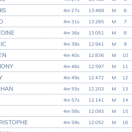
IS
4m 27s
13.468
M
6
O
4m 31s
13.265
M
7
OINE
4m 36s
13.051
M
8
IC
4m 38s
12.941
M
9
EN
4m 40s
12.836
M
10
HONY
4m 46s
12.597
M
11
Y
4m 49s
12.472
M
12
THAN
4m 55s
12.203
M
13
N
4m 57s
12.141
M
14
4m 58s
12.093
M
15
RISTOPHE
4m 59s
12.052
M
16