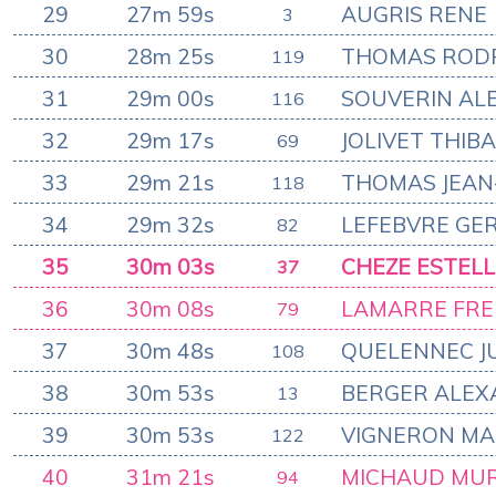
29
27m 59s
AUGRIS RENE
3
30
28m 25s
THOMAS ROD
119
31
29m 00s
SOUVERIN ALE
116
32
29m 17s
JOLIVET THIB
69
33
29m 21s
THOMAS JEAN
118
34
29m 32s
LEFEBVRE GE
82
35
30m 03s
CHEZE ESTELL
37
36
30m 08s
LAMARRE FRE
79
37
30m 48s
QUELENNEC J
108
38
30m 53s
BERGER ALE
13
39
30m 53s
VIGNERON M
122
40
31m 21s
MICHAUD MUR
94