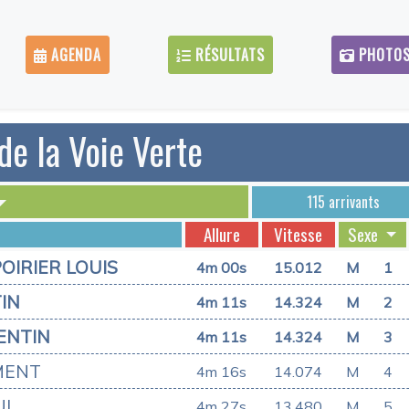
AGENDA
RÉSULTATS
PHOTO
de la Voie Verte
115 arrivants
Allure
Vitesse
Sexe
OIRIER LOUIS
4m 00s
15.012
M
1
IN
4m 11s
14.324
M
2
ENTIN
4m 11s
14.324
M
3
MENT
4m 16s
14.074
M
4
UL
4m 27s
13.480
M
5