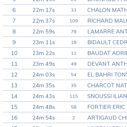
6
22m 17s
CHALON MATH
33
7
22m 37s
RICHARD MAL
109
8
22m 59s
LAMARRE ANT
78
9
23m 11s
BIDAULT CEDR
18
10
23m 22s
BAUDAT ADRI
11
11
23m 49s
DEVANT ANT
49
12
24m 03s
EL BAHRI TON
54
13
24m 35s
CHARCOT NA
35
14
24m 43s
SNOUSSI ILIA
115
15
24m 48s
FORTIER ERIC
58
16
24m 54s
ARTIGAUD CH
2