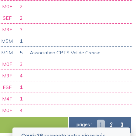
M0F
2
SEF
2
M3F
3
M5M
1
M1M
5
Association CPTS Val de Creuse
M0F
3
M3F
4
ESF
1
M4F
1
M0F
4
1
2
3
pages :
Courir36 respecte votre vie privée