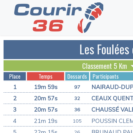
Les Foulées 
Classement 5 Km
Place
Temps
Dossards
Participants
1
19m 59s
NAIRAUD-DUP
97
2
20m 57s
CEAUX QUENT
32
3
20m 57s
CHAUSSÉ VAL
36
4
21m 19s
POUSSIN CLE
105
5
22m 15s
BRUNAUD PA
26