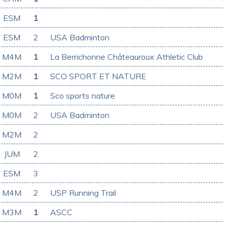
ESM
1
ESM
2
USA Badminton
M4M
1
La Berrichonne Châteauroux Athletic Club
M2M
1
SCO SPORT ET NATURE
M0M
1
Sco sports nature
M0M
2
USA Badminton
M2M
2
JUM
2
ESM
3
M4M
2
USP Running Trail
M3M
1
ASCC