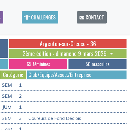
S
CHALLENGES
CONTACT
Argenton-sur-Creuse - 36
2ème édition - dimanche 9 mars 2025
65 féminines
50 masculins
Catégorie
Club/Equipe/Assoc./Entreprise
SEM
1
SEM
2
JUM
1
SEM
3
Coureurs de Fond Déolois
CAM
1