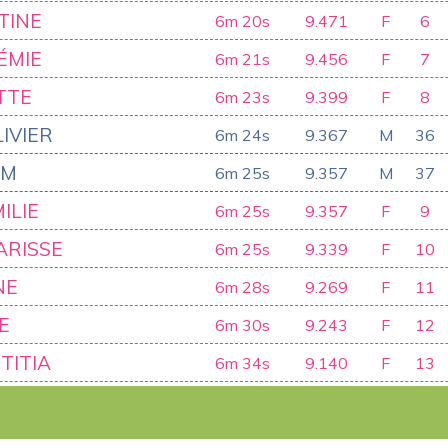
TINE
6m 20s
9.471
F
6
ÉMIE
6m 21s
9.456
F
7
TTE
6m 23s
9.399
F
8
IVIER
6m 24s
9.367
M
36
AM
6m 25s
9.357
M
37
ILIE
6m 25s
9.357
F
9
ARISSE
6m 25s
9.339
F
10
NE
6m 28s
9.269
F
11
E
6m 30s
9.243
F
12
TITIA
6m 34s
9.140
F
13