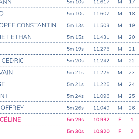
ANN
5m 10s
11.617
M
17
GO
5m 10s
11.607
M
18
OPEE CONSTANTIN
5m 13s
11.503
M
19
NET ETHAN
5m 15s
11.431
M
20
5m 19s
11.275
M
21
 CÉDRIC
5m 20s
11.242
M
22
VAIN
5m 21s
11.225
M
23
GE
5m 21s
11.225
M
24
ENT
5m 24s
11.096
M
25
EOFFREY
5m 26s
11.049
M
26
CÉLINE
5m 29s
10.932
F
1
5m 30s
10.920
F
2