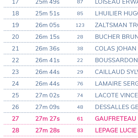
17
25m 49s
LOISEAU ERW
87
18
25m 51s
LHUILIER HU
85
19
26m 05s
ZALTSMAN TR
123
20
26m 15s
BUCHER BRU
28
21
26m 36s
COLAS JOHAN
38
22
26m 41s
BOUSSARDON
22
23
26m 44s
CAILLAUD SYL
29
24
26m 44s
LAMAIRE SER
76
25
27m 02s
LACOTE VINC
74
26
27m 09s
DESSALLES G
48
27
27m 27s
GAUFRETEAU 
61
28
27m 28s
LEPAGE LUCIE
83