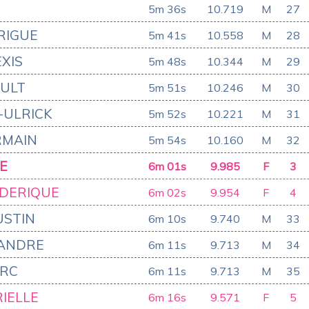
5m 36s
10.719
M
27
RIGUE
5m 41s
10.558
M
28
XIS
5m 48s
10.344
M
29
AULT
5m 51s
10.246
M
30
-ULRICK
5m 52s
10.221
M
31
RMAIN
5m 54s
10.160
M
32
E
6m 01s
9.985
F
3
DERIQUE
6m 02s
9.954
F
4
USTIN
6m 10s
9.740
M
33
XANDRE
6m 11s
9.713
M
34
ARC
6m 11s
9.713
M
35
IELLE
6m 16s
9.571
F
5