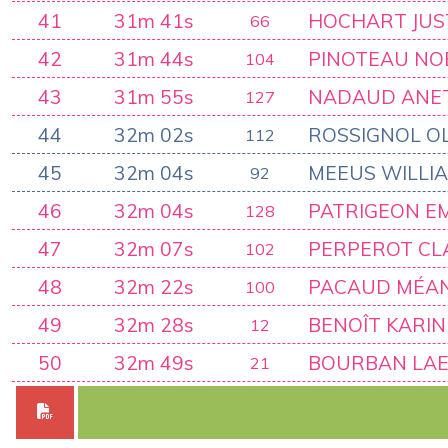
41
31m 41s
HOCHART JUS
66
42
31m 44s
PINOTEAU NO
104
43
31m 55s
NADAUD ANE
127
44
32m 02s
ROSSIGNOL OL
112
45
32m 04s
MEEUS WILLI
92
46
32m 04s
PATRIGEON EM
128
47
32m 07s
PERPEROT CL
102
48
32m 22s
PACAUD MÉA
100
49
32m 28s
BENOÎT KARIN
12
50
32m 49s
BOURBAN LAE
21