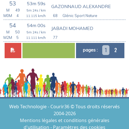
53
53m 59s
GAZONNAUD ALEXANDRE
M
49
5m 24s
/ km
M0M
4
68
Glénic Sport Nature
11.115
km/h
54
54m 00s
JABADI MOHAMED
M
50
5m 24s
/ km
M2M
5
77
11.111
km/h
1
2
pages :
Web Technologie - Courir36 © Tous droits réservés
2004-2026
Mentions légales et conditions générales
d'utilisation
-
Paramètres des cookies