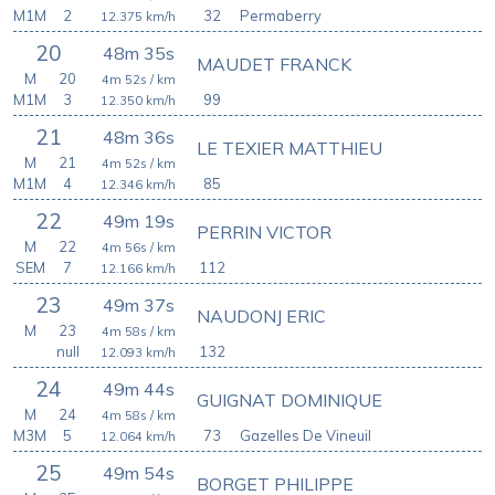
M1M
2
32
Permaberry
12.375
km/h
20
48m 35s
MAUDET FRANCK
M
20
4m 52s
/ km
M1M
3
99
12.350
km/h
21
48m 36s
LE TEXIER MATTHIEU
M
21
4m 52s
/ km
M1M
4
85
12.346
km/h
22
49m 19s
PERRIN VICTOR
M
22
4m 56s
/ km
SEM
7
112
12.166
km/h
23
49m 37s
NAUDONJ ERIC
M
23
4m 58s
/ km
null
132
12.093
km/h
24
49m 44s
GUIGNAT DOMINIQUE
M
24
4m 58s
/ km
M3M
5
73
Gazelles De Vineuil
12.064
km/h
25
49m 54s
BORGET PHILIPPE