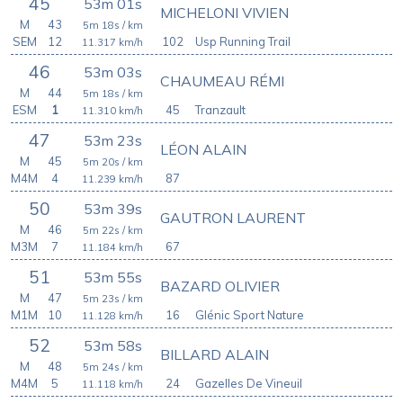
45
53m 01s
MICHELONI VIVIEN
M
43
5m 18s
/ km
SEM
12
102
Usp Running Trail
11.317
km/h
46
53m 03s
CHAUMEAU RÉMI
M
44
5m 18s
/ km
ESM
1
45
Tranzault
11.310
km/h
47
53m 23s
LÉON ALAIN
M
45
5m 20s
/ km
M4M
4
87
11.239
km/h
50
53m 39s
GAUTRON LAURENT
M
46
5m 22s
/ km
M3M
7
67
11.184
km/h
51
53m 55s
BAZARD OLIVIER
M
47
5m 23s
/ km
M1M
10
16
Glénic Sport Nature
11.128
km/h
52
53m 58s
BILLARD ALAIN
M
48
5m 24s
/ km
M4M
5
24
Gazelles De Vineuil
11.118
km/h