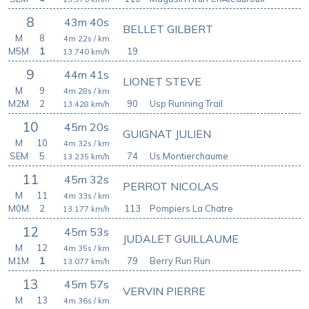
8
43m 40s
BELLET GILBERT
M
8
4m 22s
/ km
M5M
1
19
13.740
km/h
9
44m 41s
LIONET STEVE
M
9
4m 28s
/ km
M2M
2
90
Usp Running Trail
13.428
km/h
10
45m 20s
GUIGNAT JULIEN
M
10
4m 32s
/ km
SEM
5
74
Us Montierchaume
13.235
km/h
11
45m 32s
PERROT NICOLAS
M
11
4m 33s
/ km
M0M
2
113
Pompiers La Chatre
13.177
km/h
12
45m 53s
JUDALET GUILLAUME
M
12
4m 35s
/ km
M1M
1
79
Berry Run Run
13.077
km/h
13
45m 57s
VERVIN PIERRE
M
13
4m 36s
/ km