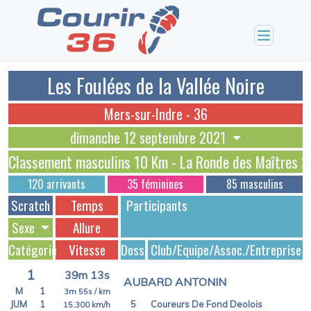
Les Foulées de la Vallée Noire
Mers-sur-Indre - 36
dimanche 12 septembre 2021
Classement masculins 10 Km - La Ronde des Maîtres 
120 arrivants
35 féminines
85 masculins
Scratch
Temps
Participants
Sexe
Allure
Catégorie
Vitesse
Dossards
Club/Equipe/Assoc./Entreprise
1
39m 13s
AUBARD ANTONIN
M
1
3m 55s
/ km
JUM
1
5
Coureurs De Fond Deolois
15.300
km/h