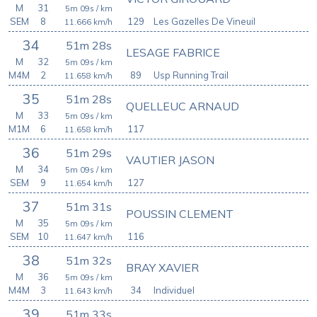
M
31
5m 09s
/ km
SEM
8
129
Les Gazelles De Vineuil
11.666
km/h
34
51m 28s
LESAGE FABRICE
M
32
5m 09s
/ km
M4M
2
89
Usp Running Trail
11.658
km/h
35
51m 28s
QUELLEUC ARNAUD
M
33
5m 09s
/ km
M1M
6
117
11.658
km/h
36
51m 29s
VAUTIER JASON
M
34
5m 09s
/ km
SEM
9
127
11.654
km/h
37
51m 31s
POUSSIN CLEMENT
M
35
5m 09s
/ km
SEM
10
116
11.647
km/h
38
51m 32s
BRAY XAVIER
M
36
5m 09s
/ km
M4M
3
34
Individuel
11.643
km/h
39
51m 33s