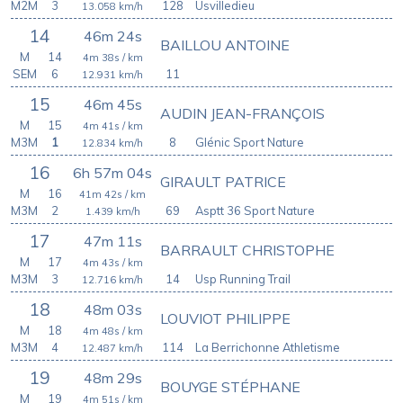
M2M
3
128
Usvilledieu
13.058
km/h
14
46m 24s
BAILLOU ANTOINE
M
14
4m 38s
/ km
SEM
6
11
12.931
km/h
15
46m 45s
AUDIN JEAN-FRANÇOIS
M
15
4m 41s
/ km
M3M
1
8
Glénic Sport Nature
12.834
km/h
16
6h 57m 04s
GIRAULT PATRICE
M
16
41m 42s
/ km
M3M
2
69
Asptt 36 Sport Nature
1.439
km/h
17
47m 11s
BARRAULT CHRISTOPHE
M
17
4m 43s
/ km
M3M
3
14
Usp Running Trail
12.716
km/h
18
48m 03s
LOUVIOT PHILIPPE
M
18
4m 48s
/ km
M3M
4
114
La Berrichonne Athletisme
12.487
km/h
19
48m 29s
BOUYGE STÉPHANE
M
19
4m 51s
/ km