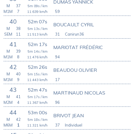
DUMAS YANNICK
M
37
5m 09s
/ km
M1M
7
59
11.639
km/h
40
52m 07s
BOUCAULT CYRIL
M
38
5m 13s
/ km
SEM
11
31
Canirun36
11.513
km/h
41
52m 17s
MARIOTAT FRÉDÉRIC
M
39
5m 14s
/ km
M1M
8
94
11.476
km/h
42
52m 26s
BEAUDOU OLIVIER
M
40
5m 15s
/ km
M1M
9
17
11.443
km/h
43
52m 47s
MARTINAUD NICOLAS
M
41
5m 17s
/ km
M2M
4
96
11.367
km/h
44
53m 00s
BRIVOT JEAN
M
42
5m 18s
/ km
M6M
1
37
Individuel
11.321
km/h