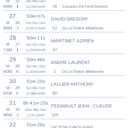
M
25
4m 59s
/ km
M4M
1
30
Coureurs De Fond Deolois
12.024
km/h
27
50m 07s
DAVID GREGORY
M
26
5m 01s
/ km
M0M
3
52
Us La Chatre Athletisme
11.972
km/h
28
50m 11s
MARTINET ADRIEN
M
27
5m 01s
/ km
CAM
1
97
11.956
km/h
29
50m 46s
ANDRÉ LAURENT
M
28
5m 05s
/ km
M3M
6
2
Us La Chatre Athletisme
11.819
km/h
30
51m 20s
LALLIER ANTHONY
M
29
5m 08s
/ km
M1M
5
80
11.688
km/h
31
8h 41m 25s
PEIGNAULT JEAN - CLAUDE
M
30
52m 08s
/ km
M5M
2
109
1.151
km/h
32
51m 26s
VICTOR GIROUARD