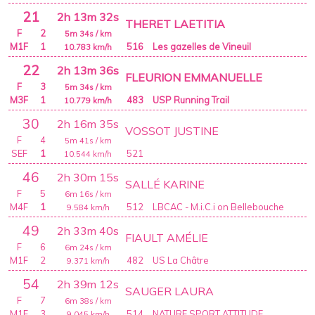
21
2h 13m 32s
THERET LAETITIA
F
2
5m 34s
/ km
M1F
1
516
Les gazelles de Vineuil
10.783
km/h
22
2h 13m 36s
FLEURION EMMANUELLE
F
3
5m 34s
/ km
M3F
1
483
USP Running Trail
10.779
km/h
30
2h 16m 35s
VOSSOT JUSTINE
F
4
5m 41s
/ km
SEF
1
521
10.544
km/h
46
2h 30m 15s
SALLÉ KARINE
F
5
6m 16s
/ km
M4F
1
512
LBCAC - M.i.C.i on Bellebouche
9.584
km/h
49
2h 33m 40s
FIAULT AMÉLIE
F
6
6m 24s
/ km
M1F
2
482
US La Châtre
9.371
km/h
54
2h 39m 12s
SAUGER LAURA
F
7
6m 38s
/ km
M1F
3
514
NATURE SPORT ATTITUDE
9.045
km/h