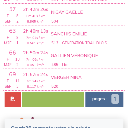
57
2h 42m 26s
NIGAY GAËLLE
F
8
6m 46s
/ km
SEF
2
504
8.865
km/h
63
2h 48m 13s
SANCHIS EMILIE
F
9
7m 01s
/ km
M2F
1
513
GENERATION TRAIL BLOIS
8.561
km/h
66
2h 50m 24s
GALLIEN VÉRONIQUE
F
10
7m 06s
/ km
M4F
2
485
Lbc
8.451
km/h
69
2h 57m 24s
VERGER NINA
F
11
7m 24s
/ km
SEF
3
520
8.117
km/h
1
pages :
Courir36 respecte votre vie privée