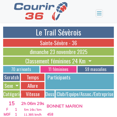
Le Trail Sévèrois
Sainte-Sévère - 36
dimanche 23 novembre 2025
Classement féminines 24 Km
70 arrivants
11 féminines
59 masculins
Scratch
Temps
Participants
Sexe
Allure
Catégorie
Vitesse
Dossards
Club/Equipe/Assoc./Entreprise
15
2h 06m 29s
BONNET MARION
F
1
5m 16s
/ km
M0F
1
458
11.385
km/h