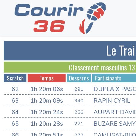
Le Trai
Classement masculins 1
Scratch
Temps
Dossards
Participants
62
1h 20m 06s
DUPLAIX PAS
291
63
1h 20m 09s
RAPIN CYRIL
340
64
1h 20m 24s
AUPART DAVI
256
65
1h 20m 28s
BUZARE SAMY
271
66
1h 20m 51s
CAMUSAT-BIJ
272