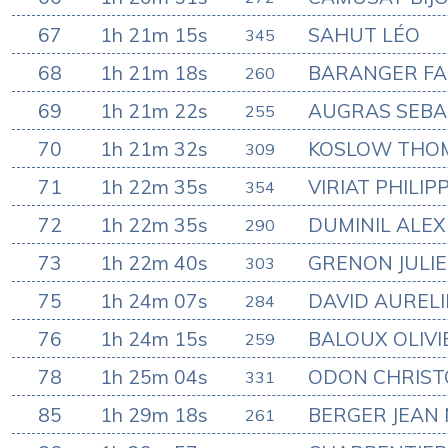
67
1h 21m 15s
SAHUT LÉO
345
68
1h 21m 18s
BARANGER FA
260
69
1h 21m 22s
AUGRAS SEBA
255
70
1h 21m 32s
KOSLOW THO
309
71
1h 22m 35s
VIRIAT PHILIP
354
72
1h 22m 35s
DUMINIL ALEX
290
73
1h 22m 40s
GRENON JULI
303
75
1h 24m 07s
DAVID AUREL
284
76
1h 24m 15s
BALOUX OLIVI
259
78
1h 25m 04s
ODON CHRIS
331
85
1h 29m 18s
BERGER JEAN
261