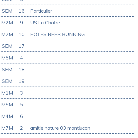
SEM
16
Particulier
M2M
9
US La Châtre
M2M
10
POTES BEER RUNNING
SEM
17
M5M
4
SEM
18
SEM
19
M1M
3
M5M
5
M4M
6
M7M
2
amitie nature 03 montlucon