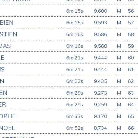
6m 15s
9.600
M
56
BIEN
6m 15s
9.593
M
57
STIEN
6m 16s
9.586
M
58
MAS
6m 16s
9.568
M
59
PE
6m 21s
9.444
M
60
IS
6m 21s
9.444
M
61
EN
6m 22s
9.435
M
62
IEN
6m 28s
9.273
M
63
ER
6m 29s
9.259
M
64
TOPHE
6m 33s
9.170
M
65
 NOEL
6m 52s
8.734
M
66