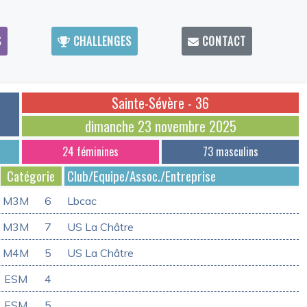
S
CHALLENGES
CONTACT
Sainte-Sévère - 36
dimanche 23 novembre 2025
24 féminines
73 masculins
Catégorie
Club/Equipe/Assoc./Entreprise
M3M
6
Lbcac
M3M
7
US La Châtre
M4M
5
US La Châtre
ESM
4
ESM
5