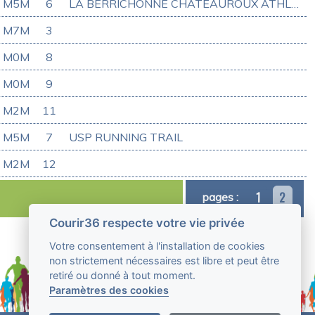
M5M
6
LA BERRICHONNE CHATEAUROUX ATHLETIC CLUB
M7M
3
M0M
8
M0M
9
M2M
11
M5M
7
USP RUNNING TRAIL
M2M
12
1
2
pages :
Courir36 respecte votre vie privée
Votre consentement à l'installation de cookies
non strictement nécessaires est libre et peut être
retiré ou donné à tout moment.
Paramètres des cookies