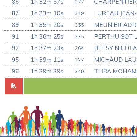
86
1h 32m 57s
CHARPENTIER
277
87
1h 33m 10s
LUREAU JEAN
319
89
1h 35m 20s
MEUNIER ADR
355
91
1h 36m 25s
PERTHUISOT 
335
92
1h 37m 23s
BETSY NICOL
264
95
1h 39m 11s
MICHAUD LA
327
96
1h 39m 39s
TLIBA MOHA
349