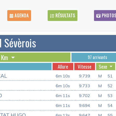
AGENDA
RÉSULTATS
PHOTO
l Sévèrois
3 Km
97 arrivants
Allure
Vitesse
Sexe
CAL
6m 10s
9.739
M
51
6m 10s
9.733
M
52
D
6m 11s
9.702
M
53
6m 11s
9.694
M
54
OTAT HUGO
6m 13s
9.647
M
55