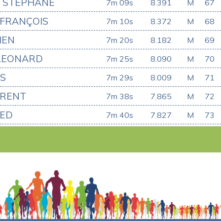
 STEPHANE
7m 09s
8.391
M
67
-FRANÇOIS
7m 10s
8.372
M
68
IEN
7m 20s
8.182
M
69
LEONARD
7m 25s
8.090
M
70
AS
7m 29s
8.009
M
71
URENT
7m 38s
7.865
M
72
MED
7m 40s
7.827
M
73