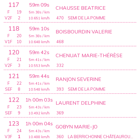
117
59m 09s
CHAUSSE BEATRICE
F
19
5m 38s
/ km
V2F
2
470
SEMI DE LA POMME
10.651
km/h
118
59m 10s
BOISBOURDIN VALERIE
F
20
5m 38s
/ km
V1F
10
468
10.648
km/h
120
59m 42s
CHENUAT MARIE-THÉRÈSE
F
21
5m 41s
/ km
V2F
3
332
10.553
km/h
121
59m 44s
RANJON SEVERINE
F
22
5m 41s
/ km
SEF
8
393
SEMI DE LA POMME
10.548
km/h
122
1h 00m 03s
LAURENT DELPHINE
F
23
5m 43s
/ km
SEF
9
369
10.492
km/h
123
1h 00m 04s
GOBYN MARIE-JO
F
24
5m 43s
/ km
V3F
1
360
LA BERRICHONNE CHÂTEAUROUX ATHLÉTISME
10.488
km/h