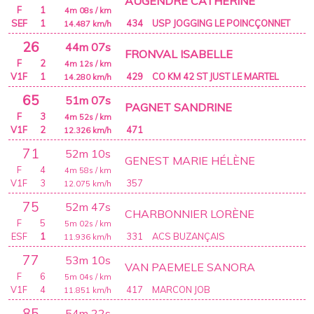
AUGENDRE CATHERINE
F
1
4m 08s
/ km
SEF
1
434
USP JOGGING LE POINCÇONNET
14.487
km/h
26
44m 07s
FRONVAL ISABELLE
F
2
4m 12s
/ km
V1F
1
429
CO KM 42 ST JUST LE MARTEL
14.280
km/h
65
51m 07s
PAGNET SANDRINE
F
3
4m 52s
/ km
V1F
2
471
12.326
km/h
71
52m 10s
GENEST MARIE HÉLÈNE
F
4
4m 58s
/ km
V1F
3
357
12.075
km/h
75
52m 47s
CHARBONNIER LORÈNE
F
5
5m 02s
/ km
ESF
1
331
ACS BUZANÇAIS
11.936
km/h
77
53m 10s
VAN PAEMELE SANORA
F
6
5m 04s
/ km
V1F
4
417
MARCON JOB
11.851
km/h
85
54m 22s