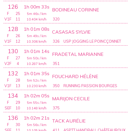
126
1h 00m 33s
BODINEAU CORINNE
F
25
5m 46s
/ km
V1F
11
320
10.404
km/h
128
1h 01m 08s
CASASAS SYLVIE
F
26
5m 49s
/ km
V1F
12
326
USP JOGGING LE POINCÇONNET
10.306
km/h
130
1h 01m 14s
FRADETAL MARIANNE
F
27
5m 50s
/ km
V2F
4
351
10.287
km/h
132
1h 01m 35s
FOUCHARD HÉLÈNE
F
28
5m 52s
/ km
V1F
13
350
RUNNING PASSION BOURGES
10.230
km/h
134
1h 02m 05s
MARIJON CECILE
F
29
5m 55s
/ km
SEF
10
375
10.148
km/h
136
1h 02m 21s
TACK AURÉLIE
F
30
5m 56s
/ km
SEF
11
411
ASPTT HANDBALL CHÂTEAUROUX
10.105
km/h