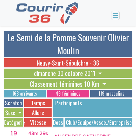
Le Semi de la Pomme Souvenir Olivier
Moulin
Neuvy-Saint-Sépulchre - 36
dimanche 30 octobre 2011
Classement féminines 10 Km
168 arrivants
49 féminines
119 masculins
Scratch
Temps
Participants
Sexe
Allure
Catégorie
Vitesse
Dossards
Club/Equipe/Assoc./Entreprise
19
43m 29s