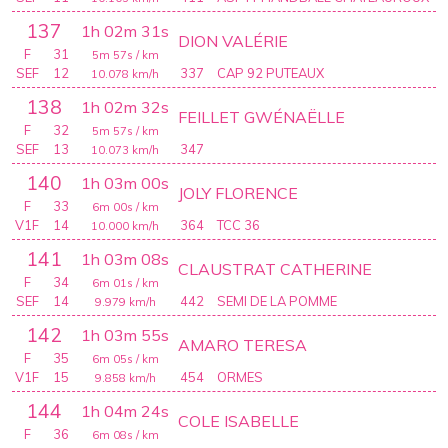
137
1h 02m 31s
DION VALÉRIE
F
31
5m 57s
/ km
SEF
12
337
CAP 92 PUTEAUX
10.078
km/h
138
1h 02m 32s
FEILLET GWÉNAËLLE
F
32
5m 57s
/ km
SEF
13
347
10.073
km/h
140
1h 03m 00s
JOLY FLORENCE
F
33
6m 00s
/ km
V1F
14
364
TCC 36
10.000
km/h
141
1h 03m 08s
CLAUSTRAT CATHERINE
F
34
6m 01s
/ km
SEF
14
442
SEMI DE LA POMME
9.979
km/h
142
1h 03m 55s
AMARO TERESA
F
35
6m 05s
/ km
V1F
15
454
ORMES
9.858
km/h
144
1h 04m 24s
COLE ISABELLE
F
36
6m 08s
/ km