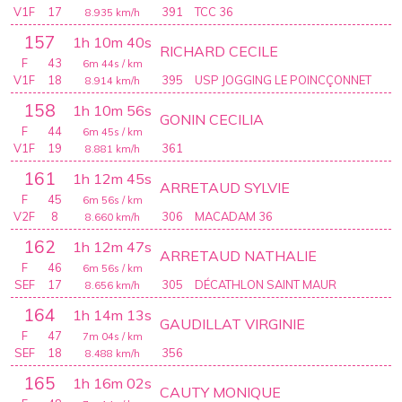
V1F
17
391
TCC 36
8.935
km/h
157
1h 10m 40s
RICHARD CECILE
F
43
6m 44s
/ km
V1F
18
395
USP JOGGING LE POINCÇONNET
8.914
km/h
158
1h 10m 56s
GONIN CECILIA
F
44
6m 45s
/ km
V1F
19
361
8.881
km/h
161
1h 12m 45s
ARRETAUD SYLVIE
F
45
6m 56s
/ km
V2F
8
306
MACADAM 36
8.660
km/h
162
1h 12m 47s
ARRETAUD NATHALIE
F
46
6m 56s
/ km
SEF
17
305
DÉCATHLON SAINT MAUR
8.656
km/h
164
1h 14m 13s
GAUDILLAT VIRGINIE
F
47
7m 04s
/ km
SEF
18
356
8.488
km/h
165
1h 16m 02s
CAUTY MONIQUE