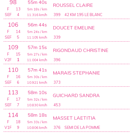
98
55m 40s
ROUSSEL CLAIRE
F
13
5m 18s
/ km
SEF
4
399
42 KM 195 LE BLANC
11.316
km/h
106
56m 44s
DOUCET EMELINE
F
14
5m 24s
/ km
SEF
5
339
11.105
km/h
109
57m 15s
RIGONDAUD CHRISTINE
F
15
5m 27s
/ km
V2F
1
396
11.004
km/h
110
57m 41s
MARAIS STEPHANIE
F
16
5m 30s
/ km
SEF
6
373
10.921
km/h
113
58m 10s
GUICHARD SANDRA
F
17
5m 32s
/ km
SEF
7
453
10.830
km/h
114
58m 18s
MASSET LAETITIA
F
18
5m 33s
/ km
V1F
9
376
SEMI DE LA POMME
10.806
km/h