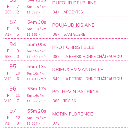
DUFOUR DELPHINE
F
7
5m 11s
/ km
SEF
2
344
ARDENTES
11.588
km/h
87
54m 30s
POUJAUD JOSIANE
F
8
5m 11s
/ km
V1F
5
387
SAM GUERET
11.561
km/h
94
55m 05s
PROT CHRISTELLE
F
9
5m 15s
/ km
SEF
3
388
LA BERRICHONNE CHÂTEAUROUX ATHLÉTISME
11.439
km/h
95
55m 13s
DRIEUX EMMANUELLE
F
10
5m 16s
/ km
V1F
6
340
LA BERRICHONNE CHÂTEAUROUX ATHLÉTISME
11.409
km/h
96
55m 17s
POTHEVIN PATRICIA
F
11
5m 16s
/ km
V1F
7
386
TCC 36
11.397
km/h
97
55m 28s
MORIN FLORENCE
F
12
5m 17s
/ km
V1F
8
379
11.357
km/h