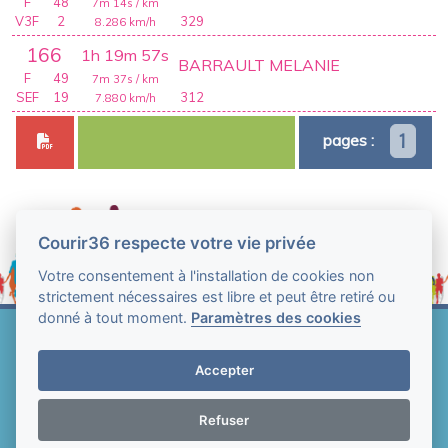
F
48
7m 14s
/ km
V3F
2
329
8.286
km/h
166
1h 19m 57s
BARRAULT MELANIE
F
49
7m 37s
/ km
SEF
19
312
7.880
km/h
1
pages :
Courir36 respecte votre vie privée
Votre consentement à l'installation de cookies non
strictement nécessaires est libre et peut être retiré ou
donné à tout moment.
Paramètres des cookies
Web Technologie - Courir36 © Tous droits réservés
2004-2026
Accepter
Mentions légales et conditions générales
d'utilisation
-
Paramètres des cookies
Refuser