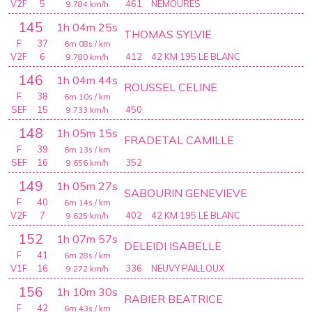
V2F
5
461
NEMOURES
9.784
km/h
145
1h 04m 25s
THOMAS SYLVIE
F
37
6m 08s
/ km
V2F
6
412
42 KM 195 LE BLANC
9.780
km/h
146
1h 04m 44s
ROUSSEL CELINE
F
38
6m 10s
/ km
SEF
15
450
9.733
km/h
148
1h 05m 15s
FRADETAL CAMILLE
F
39
6m 13s
/ km
SEF
16
352
9.656
km/h
149
1h 05m 27s
SABOURIN GENEVIEVE
F
40
6m 14s
/ km
V2F
7
402
42 KM 195 LE BLANC
9.625
km/h
152
1h 07m 57s
DELEIDI ISABELLE
F
41
6m 28s
/ km
V1F
16
336
NEUVY PAILLOUX
9.272
km/h
156
1h 10m 30s
RABIER BEATRICE
F
42
6m 43s
/ km