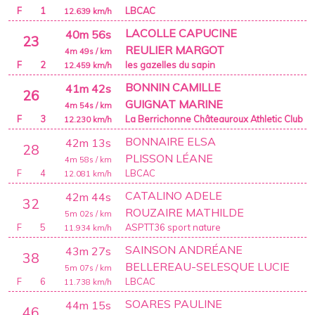
F
1
LBCAC
12.639
km/h
LACOLLE CAPUCINE
40m 56s
23
REULIER MARGOT
4m 49s
/ km
F
2
les gazelles du sapin
12.459
km/h
BONNIN CAMILLE
41m 42s
26
GUIGNAT MARINE
4m 54s
/ km
F
3
La Berrichonne Châteauroux Athletic Club
12.230
km/h
BONNAIRE ELSA
42m 13s
28
PLISSON LÉANE
4m 58s
/ km
F
4
LBCAC
12.081
km/h
CATALINO ADELE
42m 44s
32
ROUZAIRE MATHILDE
5m 02s
/ km
F
5
ASPTT36 sport nature
11.934
km/h
SAINSON ANDRÉANE
43m 27s
38
BELLEREAU-SELESQUE LUCIE
5m 07s
/ km
F
6
LBCAC
11.738
km/h
SOARES PAULINE
44m 15s
46