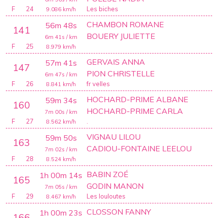
F
24
Les biches
9.086
km/h
CHAMBON ROMANE
56m 48s
141
BOUERY JULIETTE
6m 41s
/ km
F
25
8.979
km/h
GERVAIS ANNA
57m 41s
147
PION CHRISTELLE
6m 47s
/ km
F
26
fr velles
8.841
km/h
HOCHARD-PRIME ALBANE
59m 34s
160
HOCHARD-PRIME CARLA
7m 00s
/ km
F
27
.
8.562
km/h
VIGNAU LILOU
59m 50s
163
CADIOU-FONTAINE LEELOU
7m 02s
/ km
F
28
8.524
km/h
BABIN ZOÉ
1h 00m 14s
165
GODIN MANON
7m 05s
/ km
F
29
Les louloutes
8.467
km/h
CLOSSON FANNY
1h 00m 23s
166