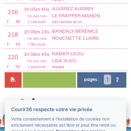
ALVAREZ AUDREY
1h 05m 40s
216
LE FRAPPER MANON
7m 44s
/ km
F
48
Les rennes en or
7.766
km/h
BANDALY BÉRÉNICE
1h 06m 24s
218
ROUCHETTE CLAIRE
7m 49s
/ km
F
49
7.681
km/h
RABIER LILOU
1h 06m 45s
220
LISA YLAÏS
7m 51s
/ km
F
50
équipe
7.640
km/h
1
2
pages :
Courir36 respecte votre vie privée
Votre consentement à l'installation de cookies non
strictement nécessaires est libre et peut être retiré ou