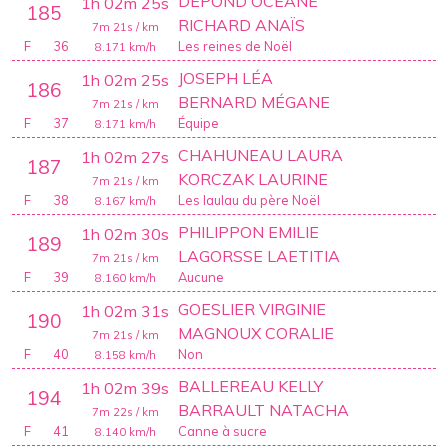
DEPOND OCEANE
1h 02m 25s
185
RICHARD ANAÏS
7m 21s
/ km
F
36
Les reines de Noël
8.171
km/h
JOSEPH LÉA
1h 02m 25s
186
BERNARD MÉGANE
7m 21s
/ km
F
37
Équipe
8.171
km/h
CHAHUNEAU LAURA
1h 02m 27s
187
KORCZAK LAURINE
7m 21s
/ km
F
38
Les laulau du père Noël
8.167
km/h
PHILIPPON EMILIE
1h 02m 30s
189
LAGORSSE LAETITIA
7m 21s
/ km
F
39
Aucune
8.160
km/h
GOESLIER VIRGINIE
1h 02m 31s
190
MAGNOUX CORALIE
7m 21s
/ km
F
40
Non
8.158
km/h
BALLEREAU KELLY
1h 02m 39s
194
BARRAULT NATACHA
7m 22s
/ km
F
41
Canne à sucre
8.140
km/h