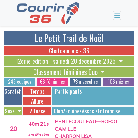
Le Petit Trail de Noël
Chateauroux - 36
12ème édition - samedi 20 décembre 2025
Classement féminines Duo
245 equipes
66 féminines
73 masculins
106 mixtes
Scratch
Temps
Participants
Allure
Sexe
Vitesse
Club/Equipe/Assoc./Entreprise
PENTECOUTEAU—BOROT
40m 21s
20
CAMILLE
4m 45s
/ km
CHARRON LISA