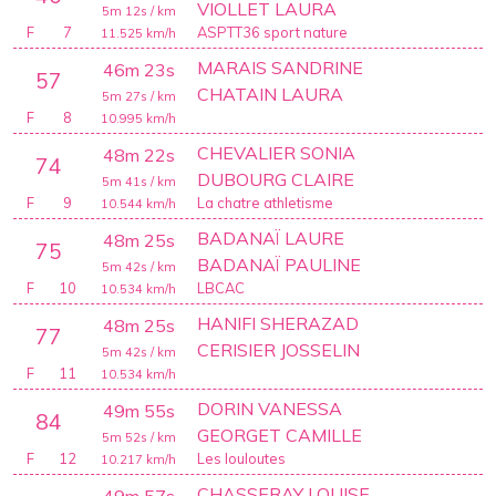
VIOLLET LAURA
5m 12s
/ km
F
7
ASPTT36 sport nature
11.525
km/h
MARAIS SANDRINE
46m 23s
57
CHATAIN LAURA
5m 27s
/ km
F
8
10.995
km/h
CHEVALIER SONIA
48m 22s
74
DUBOURG CLAIRE
5m 41s
/ km
F
9
La chatre athletisme
10.544
km/h
BADANAÏ LAURE
48m 25s
75
BADANAÏ PAULINE
5m 42s
/ km
F
10
LBCAC
10.534
km/h
HANIFI SHERAZAD
48m 25s
77
CERISIER JOSSELIN
5m 42s
/ km
F
11
10.534
km/h
DORIN VANESSA
49m 55s
84
GEORGET CAMILLE
5m 52s
/ km
F
12
Les louloutes
10.217
km/h
CHASSERAY LOUISE