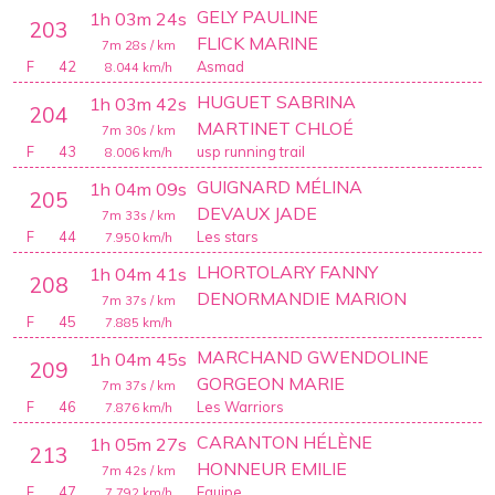
GELY PAULINE
1h 03m 24s
203
FLICK MARINE
7m 28s
/ km
F
42
Asmad
8.044
km/h
HUGUET SABRINA
1h 03m 42s
204
MARTINET CHLOÉ
7m 30s
/ km
F
43
usp running trail
8.006
km/h
GUIGNARD MÉLINA
1h 04m 09s
205
DEVAUX JADE
7m 33s
/ km
F
44
Les stars
7.950
km/h
LHORTOLARY FANNY
1h 04m 41s
208
DENORMANDIE MARION
7m 37s
/ km
F
45
7.885
km/h
MARCHAND GWENDOLINE
1h 04m 45s
209
GORGEON MARIE
7m 37s
/ km
F
46
Les Warriors
7.876
km/h
CARANTON HÉLÈNE
1h 05m 27s
213
HONNEUR EMILIE
7m 42s
/ km
F
47
Equipe
7.792
km/h