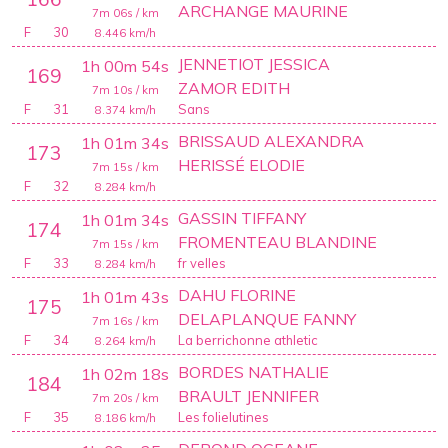
ARCHANGE MAURINE
7m 06s
/ km
F
30
8.446
km/h
JENNETIOT JESSICA
1h 00m 54s
169
ZAMOR EDITH
7m 10s
/ km
F
31
Sans
8.374
km/h
BRISSAUD ALEXANDRA
1h 01m 34s
173
HERISSÉ ELODIE
7m 15s
/ km
F
32
8.284
km/h
GASSIN TIFFANY
1h 01m 34s
174
FROMENTEAU BLANDINE
7m 15s
/ km
F
33
fr velles
8.284
km/h
DAHU FLORINE
1h 01m 43s
175
DELAPLANQUE FANNY
7m 16s
/ km
F
34
La berrichonne athletic
8.264
km/h
BORDES NATHALIE
1h 02m 18s
184
BRAULT JENNIFER
7m 20s
/ km
F
35
Les folielutines
8.186
km/h