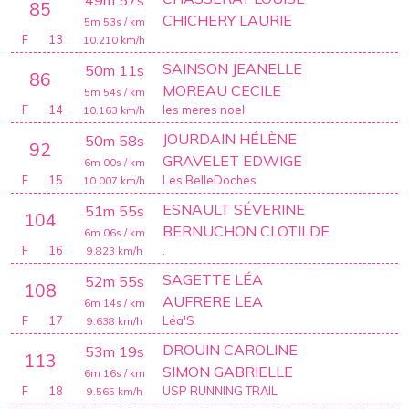
49m 57s
85
CHICHERY LAURIE
5m 53s
/ km
F
13
10.210
km/h
SAINSON JEANELLE
50m 11s
86
MOREAU CECILE
5m 54s
/ km
F
14
les meres noel
10.163
km/h
JOURDAIN HÉLÈNE
50m 58s
92
GRAVELET EDWIGE
6m 00s
/ km
F
15
Les BelleDoches
10.007
km/h
ESNAULT SÉVERINE
51m 55s
104
BERNUCHON CLOTILDE
6m 06s
/ km
F
16
.
9.823
km/h
SAGETTE LÉA
52m 55s
108
AUFRERE LEA
6m 14s
/ km
F
17
Léa'S
9.638
km/h
DROUIN CAROLINE
53m 19s
113
SIMON GABRIELLE
6m 16s
/ km
F
18
USP RUNNING TRAIL
9.565
km/h