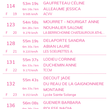
GAUFRETEAU CÉLINE
53m 19s
114
ALLEAUME JESSICA
6m 16s
/ km
F
19
ACVV
9.565
km/h
MOURRET - NOURIGAT ANNE
54m 58s
123
NOUHALIER SALOME
6m 28s
/ km
F
20
LA BERRICHONNE CHATEAUROUX ATHLETIC CLUB
9.278
km/h
DELAPORTE SANDRA
55m 19s
128
ABIAN LAURE
6m 30s
/ km
F
21
LES SOEURETTES A.
9.220
km/h
LODIEU CORINNE
55m 37s
131
DUCHEMIN ANNE
6m 33s
/ km
F
22
TCCM
9.170
km/h
DECOUT JADE
55m 43s
132
DU REAU DE LA GAIGNONNIERE
6m 33s
/ km
MONTAINE
F
23
Lycée Sainte Solange
9.153
km/h
GUENIER BARBARA
56m 08s
136
POLESE NADIA
6m 36s
/ km