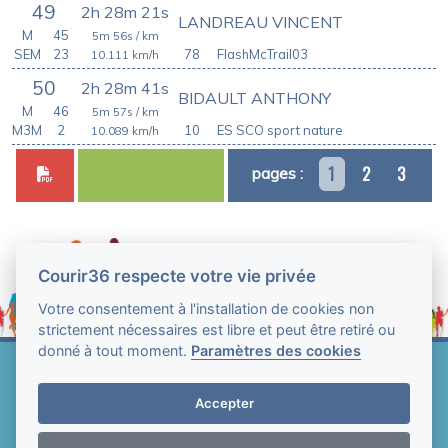
49
2h 28m 21s
LANDREAU VINCENT
M
45
5m 56s
/ km
SEM
23
78
FlashMcTrail03
10.111
km/h
50
2h 28m 41s
BIDAULT ANTHONY
M
46
5m 57s
/ km
M3M
2
10
ES SCO sport nature
10.089
km/h
1
2
3
pages :
Courir36 respecte votre vie privée
Votre consentement à l'installation de cookies non
strictement nécessaires est libre et peut être retiré ou
donné à tout moment.
Paramètres des cookies
Web Technologie - Courir36 © Tous droits réservés
2004-2026
Accepter
Mentions légales et conditions générales
d'utilisation
-
Paramètres des cookies