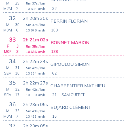
M
29
5m 37s
/ km
M2M
2
32
10.698
km/h
32
2h 20m 30s
PERRIN FLORIAN
M
30
5m 37s
/ km
M0M
6
103
10.676
km/h
33
2h 21m 02s
BONNET MARION
F
3
5m 38s
/ km
M0F
3
138
10.636
km/h
34
2h 22m 24s
GIPOULOU SIMON
M
31
5m 42s
/ km
SEM
16
62
10.534
km/h
35
2h 22m 27s
CHARPENTIER MATHIEU
M
32
5m 42s
/ km
SEM
17
21
SAM GUERET
10.530
km/h
36
2h 23m 05s
BUJARD CLÉMENT
M
33
5m 43s
/ km
M0M
7
16
10.483
km/h
37
2h 23m 05s