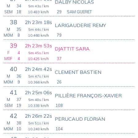
DALBY NICOLAS
M
34
5m 43s
/ km
SEM
18
29
SAM GUERET
10.483
km/h
38
2h 23m 18s
LARIGAUDERIE REMY
M
35
5m 44s
/ km
M0M
8
79
10.468
km/h
39
2h 23m 53s
DJATTIT SARA
F
4
5m 45s
/ km
M0F
4
37
10.425
km/h
40
2h 24m 42s
CLEMENT BASTIEN
M
36
5m 47s
/ km
M0M
9
26
10.366
km/h
41
2h 25m 06s
PILLIÈRE FRANÇOIS-XAVIER
M
37
5m 48s
/ km
SEM
19
108
10.338
km/h
42
2h 26m 22s
PERUCAUD FLORIAN
M
38
5m 51s
/ km
M0M
10
104
10.248
km/h