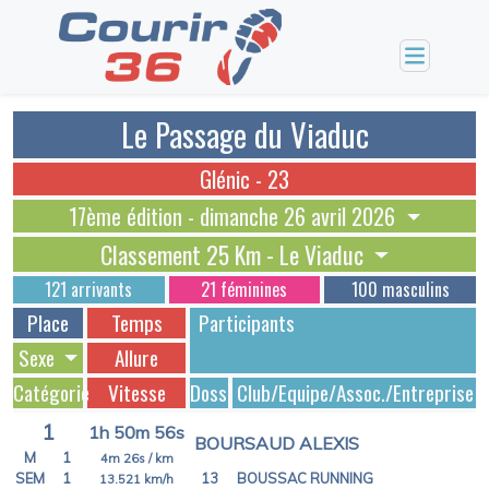
Le Passage du Viaduc
Glénic - 23
17ème édition - dimanche 26 avril 2026
Classement 25 Km - Le Viaduc
121 arrivants
21 féminines
100 masculins
Place
Temps
Participants
Sexe
Allure
Catégorie
Vitesse
Dossards
Club/Equipe/Assoc./Entreprise
1
1h 50m 56s
BOURSAUD ALEXIS
M
1
4m 26s
/ km
SEM
1
13
BOUSSAC RUNNING
13.521
km/h