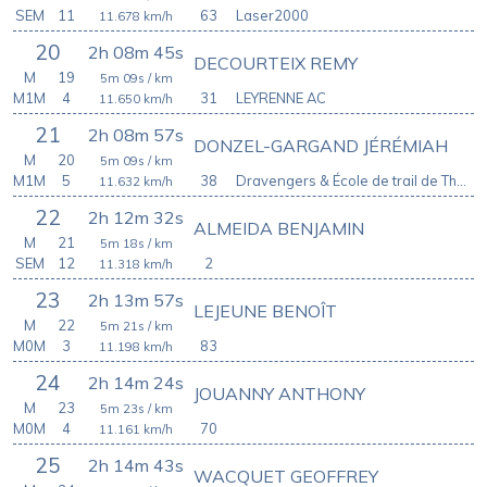
SEM
11
63
Laser2000
11.678
km/h
20
2h 08m 45s
DECOURTEIX REMY
M
19
5m 09s
/ km
M1M
4
31
LEYRENNE AC
11.650
km/h
21
2h 08m 57s
DONZEL-GARGAND JÉRÉMIAH
M
20
5m 09s
/ km
M1M
5
38
Dravengers & École de trail de Thônes
11.632
km/h
22
2h 12m 32s
ALMEIDA BENJAMIN
M
21
5m 18s
/ km
SEM
12
2
11.318
km/h
23
2h 13m 57s
LEJEUNE BENOÎT
M
22
5m 21s
/ km
M0M
3
83
11.198
km/h
24
2h 14m 24s
JOUANNY ANTHONY
M
23
5m 23s
/ km
M0M
4
70
11.161
km/h
25
2h 14m 43s
WACQUET GEOFFREY