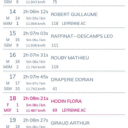
SEM
8
75
11.943
km/h
14
2h 06m 12s
ROBERT GUILLAUME
M
14
5m 03s
/ km
M4M
1
118
LEYRENNE AC
11.886
km/h
15
2h 07m 03s
RAFFINAT--DESCAMPS LEO
M
15
5m 05s
/ km
SEM
9
111
11.806
km/h
16
2h 07m 31s
ROUBY MATHIEU
M
16
5m 06s
/ km
M0M
2
119
11.763
km/h
17
2h 07m 45s
DRAPERIE DORIAN
M
17
5m 07s
/ km
SEM
10
41
11.742
km/h
18
2h 08m 21s
HODIN FLORA
F
1
5m 08s
/ km
M0F
1
69
LEYRENNE AC
11.687
km/h
19
2h 08m 27s
GIRAUD ARTHUR
M
18
5m 08s
/ km