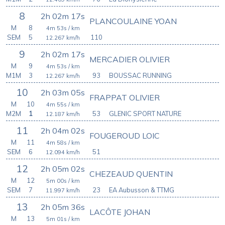
8
2h 02m 17s
PLANCOULAINE YOAN
M
8
4m 53s
/ km
SEM
5
110
12.267
km/h
9
2h 02m 17s
MERCADIER OLIVIER
M
9
4m 53s
/ km
M1M
3
93
BOUSSAC RUNNING
12.267
km/h
10
2h 03m 05s
FRAPPAT OLIVIER
M
10
4m 55s
/ km
M2M
1
53
GLENIC SPORT NATURE
12.187
km/h
11
2h 04m 02s
FOUGEROUD LOIC
M
11
4m 58s
/ km
SEM
6
51
12.094
km/h
12
2h 05m 02s
CHEZEAUD QUENTIN
M
12
5m 00s
/ km
SEM
7
23
EA Aubusson & TTMG
11.997
km/h
13
2h 05m 36s
LACÔTE JOHAN
M
13
5m 01s
/ km