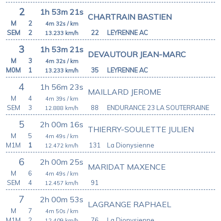
2
1h 53m 21s
CHARTRAIN BASTIEN
M
2
4m 32s
/ km
SEM
2
22
LEYRENNE AC
13.233
km/h
3
1h 53m 21s
DEVAUTOUR JEAN-MARC
M
3
4m 32s
/ km
M0M
1
35
LEYRENNE AC
13.233
km/h
4
1h 56m 23s
MAILLARD JEROME
M
4
4m 39s
/ km
SEM
3
88
ENDURANCE 23 LA SOUTERRAINE
12.888
km/h
5
2h 00m 16s
THIERRY-SOULETTE JULIEN
M
5
4m 49s
/ km
M1M
1
131
La Dionysienne
12.472
km/h
6
2h 00m 25s
MARIDAT MAXENCE
M
6
4m 49s
/ km
SEM
4
91
12.457
km/h
7
2h 00m 53s
LAGRANGE RAPHAEL
M
7
4m 50s
/ km
M1M
2
76
La Dionysienne
12.409
km/h