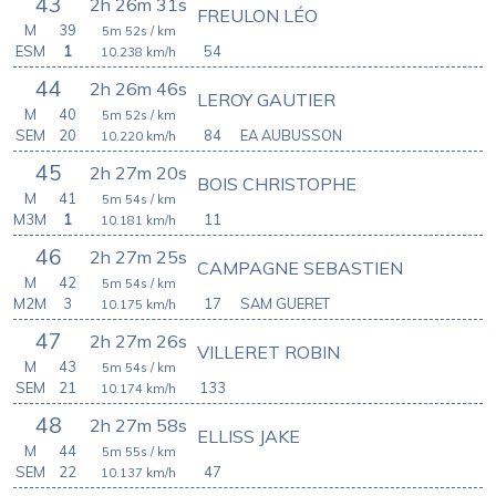
43
2h 26m 31s
FREULON LÉO
M
39
5m 52s
/ km
ESM
1
54
10.238
km/h
44
2h 26m 46s
LEROY GAUTIER
M
40
5m 52s
/ km
SEM
20
84
EA AUBUSSON
10.220
km/h
45
2h 27m 20s
BOIS CHRISTOPHE
M
41
5m 54s
/ km
M3M
1
11
10.181
km/h
46
2h 27m 25s
CAMPAGNE SEBASTIEN
M
42
5m 54s
/ km
M2M
3
17
SAM GUERET
10.175
km/h
47
2h 27m 26s
VILLERET ROBIN
M
43
5m 54s
/ km
SEM
21
133
10.174
km/h
48
2h 27m 58s
ELLISS JAKE
M
44
5m 55s
/ km
SEM
22
47
10.137
km/h