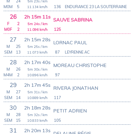
M
24
5m 23s
/ km
M0M
5
136
ENDURANCE 23 LA SOUTERRAINE
11.134
km/h
26
2h 15m 11s
SAUVE SABRINA
F
2
5m 24s
/ km
M0F
2
125
11.096
km/h
27
2h 15m 28s
LORNAC PAUL
M
25
5m 25s
/ km
SEM
13
87
LEYRENNE AC
11.073
km/h
28
2h 17m 40s
MOREAU CHRISTOPHE
M
26
5m 30s
/ km
M4M
2
97
10.896
km/h
29
2h 17m 45s
RIVERA JONATHAN
M
27
5m 31s
/ km
SEM
14
117
10.889
km/h
30
2h 18m 28s
PETIT ADRIEN
M
28
5m 32s
/ km
SEM
15
105
10.833
km/h
31
2h 20m 13s
DELAUNE RÉGIS