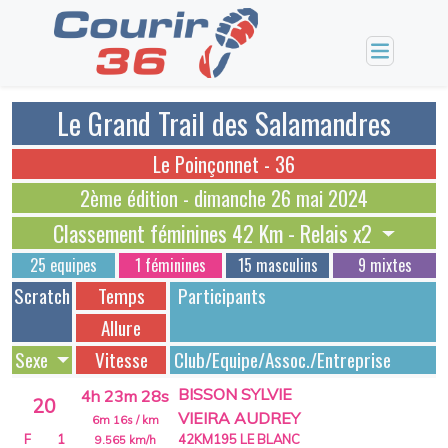
Le Grand Trail des Salamandres
Le Poinçonnet - 36
2ème édition - dimanche 26 mai 2024
Classement féminines 42 Km - Relais x2
25 equipes
1 féminines
15 masculins
9 mixtes
Scratch
Temps
Participants
Allure
Sexe
Vitesse
Club/Equipe/Assoc./Entreprise
BISSON SYLVIE
4h 23m 28s
20
VIEIRA AUDREY
6m 16s
/ km
F
1
42KM195 LE BLANC
9.565
km/h