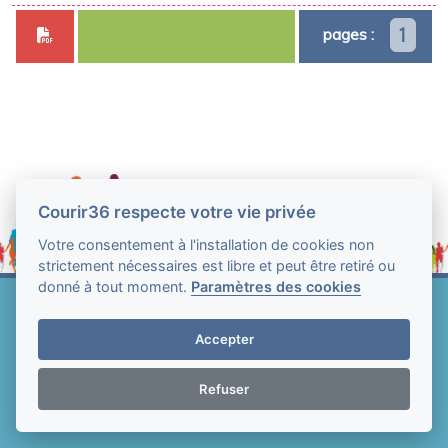
1
pages :
Courir36 respecte votre vie privée
Votre consentement à l'installation de cookies non
strictement nécessaires est libre et peut être retiré ou
donné à tout moment.
Paramètres des cookies
Web Technologie - Courir36 © Tous droits réservés
2004-2026
Accepter
Mentions légales et conditions générales
d'utilisation
-
Paramètres des cookies
Refuser