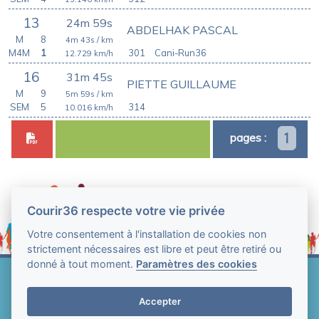
13
24m 59s
ABDELHAK PASCAL
M
8
4m 43s
/ km
M4M
1
301
Cani-Run36
12.729
km/h
16
31m 45s
PIETTE GUILLAUME
M
9
5m 59s
/ km
SEM
5
314
10.016
km/h
1
pages :
Courir36 respecte votre vie privée
Votre consentement à l'installation de cookies non
strictement nécessaires est libre et peut être retiré ou
donné à tout moment.
Paramètres des cookies
Web Technologie - Courir36 © Tous droits réservés
2004-2026
Accepter
Mentions légales et conditions générales