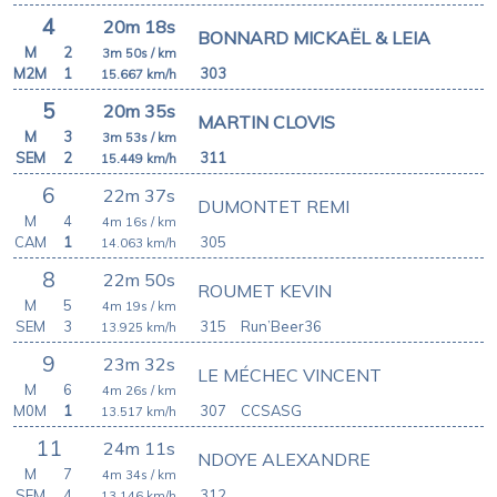
4
20m 18s
BONNARD MICKAËL & LEIA
M
2
3m 50s
/ km
M2M
1
303
15.667
km/h
5
20m 35s
MARTIN CLOVIS
M
3
3m 53s
/ km
SEM
2
311
15.449
km/h
6
22m 37s
DUMONTET REMI
M
4
4m 16s
/ km
CAM
1
305
14.063
km/h
8
22m 50s
ROUMET KEVIN
M
5
4m 19s
/ km
SEM
3
315
Run’Beer36
13.925
km/h
9
23m 32s
LE MÉCHEC VINCENT
M
6
4m 26s
/ km
M0M
1
307
CCSASG
13.517
km/h
11
24m 11s
NDOYE ALEXANDRE
M
7
4m 34s
/ km
SEM
4
312
13.146
km/h