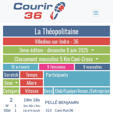
La Théopolitaine
Villedieu-sur-Indre - 36
7ème édition - dimanche 8 juin 2025
Classement masculins 5 Km Cani-Cross
18 arrivants
9 féminines
9 masculins
Scratch
Temps
Participants
Sexe
Allure
Catégorie
Vitesse
Dossards
Club/Equipe/Assoc./Entreprise
2
19m 18s
PELLÉ BENJAMIN
M
1
3m 39s
/ km
SEM
1
313
Cani-Run36
16.474
km/h