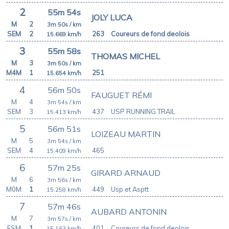
2
55m 54s
JOLY LUCA
M
2
3m 50s
/ km
SEM
2
263
Coureurs de fond deolois
15.669
km/h
3
55m 58s
THOMAS MICHEL
M
3
3m 50s
/ km
M4M
1
251
15.654
km/h
4
56m 50s
FAUGUET RÉMI
M
4
3m 54s
/ km
SEM
3
437
USP RUNNING TRAIL
15.413
km/h
5
56m 51s
LOIZEAU MARTIN
M
5
3m 54s
/ km
SEM
4
465
15.409
km/h
6
57m 25s
GIRARD ARNAUD
M
6
3m 56s
/ km
M0M
1
449
Usp et Asptt
15.258
km/h
7
57m 46s
AUBARD ANTONIN
M
7
3m 57s
/ km
ESM
1
401
Coureurs de fond deolois
15.163
km/h