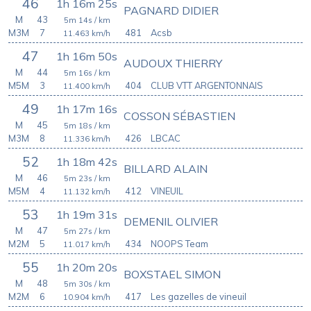
46
1h 16m 25s
PAGNARD DIDIER
M
43
5m 14s
/ km
M3M
7
481
Acsb
11.463
km/h
47
1h 16m 50s
AUDOUX THIERRY
M
44
5m 16s
/ km
M5M
3
404
CLUB VTT ARGENTONNAIS
11.400
km/h
49
1h 17m 16s
COSSON SÉBASTIEN
M
45
5m 18s
/ km
M3M
8
426
LBCAC
11.336
km/h
52
1h 18m 42s
BILLARD ALAIN
M
46
5m 23s
/ km
M5M
4
412
VINEUIL
11.132
km/h
53
1h 19m 31s
DEMENIL OLIVIER
M
47
5m 27s
/ km
M2M
5
434
NOOPS Team
11.017
km/h
55
1h 20m 20s
BOXSTAEL SIMON
M
48
5m 30s
/ km
M2M
6
417
Les gazelles de vineuil
10.904
km/h