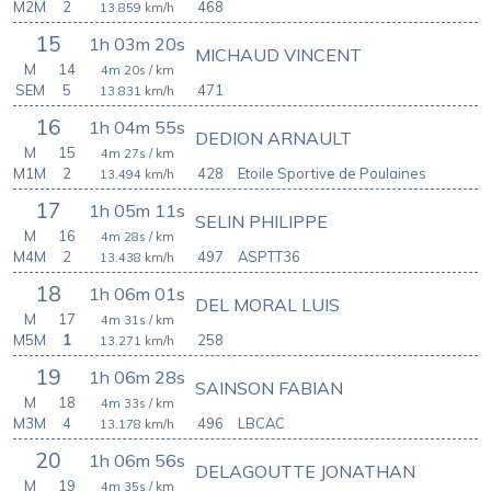
M2M
2
468
13.859
km/h
15
1h 03m 20s
MICHAUD VINCENT
M
14
4m 20s
/ km
SEM
5
471
13.831
km/h
16
1h 04m 55s
DEDION ARNAULT
M
15
4m 27s
/ km
M1M
2
428
Etoile Sportive de Poulaines
13.494
km/h
17
1h 05m 11s
SELIN PHILIPPE
M
16
4m 28s
/ km
M4M
2
497
ASPTT36
13.438
km/h
18
1h 06m 01s
DEL MORAL LUIS
M
17
4m 31s
/ km
M5M
1
258
13.271
km/h
19
1h 06m 28s
SAINSON FABIAN
M
18
4m 33s
/ km
M3M
4
496
LBCAC
13.178
km/h
20
1h 06m 56s
DELAGOUTTE JONATHAN
M
19
4m 35s
/ km