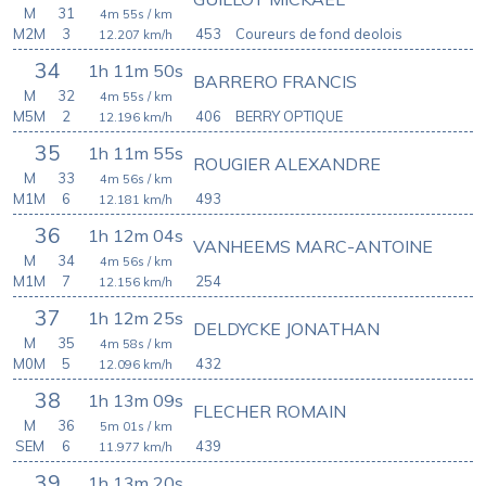
M
31
4m 55s
/ km
M2M
3
453
Coureurs de fond deolois
12.207
km/h
34
1h 11m 50s
BARRERO FRANCIS
M
32
4m 55s
/ km
M5M
2
406
BERRY OPTIQUE
12.196
km/h
35
1h 11m 55s
ROUGIER ALEXANDRE
M
33
4m 56s
/ km
M1M
6
493
12.181
km/h
36
1h 12m 04s
VANHEEMS MARC-ANTOINE
M
34
4m 56s
/ km
M1M
7
254
12.156
km/h
37
1h 12m 25s
DELDYCKE JONATHAN
M
35
4m 58s
/ km
M0M
5
432
12.096
km/h
38
1h 13m 09s
FLECHER ROMAIN
M
36
5m 01s
/ km
SEM
6
439
11.977
km/h
39
1h 13m 20s