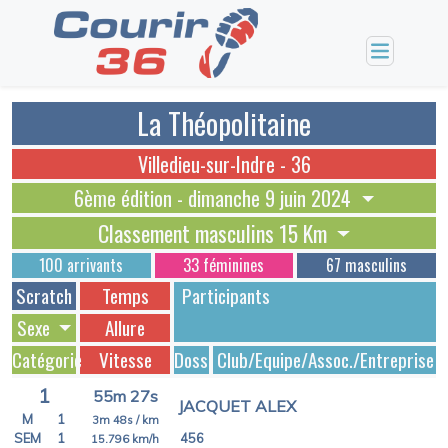
La Théopolitaine
Villedieu-sur-Indre - 36
6ème édition - dimanche 9 juin 2024
Classement masculins 15 Km
100 arrivants
33 féminines
67 masculins
Scratch
Temps
Participants
Sexe
Allure
Catégorie
Vitesse
Dossards
Club/Equipe/Assoc./Entreprise
1
55m 27s
JACQUET ALEX
M
1
3m 48s
/ km
SEM
1
456
15.796
km/h