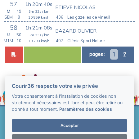
57
1h 20m 40s
ETIEVE NICOLAS
M
49
5m 32s
/ km
SEM
8
436
Les gazelles de vineuil
10.859
km/h
58
1h 21m 08s
BAZARD OLIVIER
M
50
5m 33s
/ km
M1M
10
407
Glénic Sport Nature
10.798
km/h
1
2
pages :
Courir36 respecte votre vie privée
Votre consentement à l'installation de cookies non
strictement nécessaires est libre et peut être retiré ou
donné à tout moment.
Paramètres des cookies
Web Technologie - Courir36 © Tous droits réservés
2004-2026
Accepter
Mentions légales et conditions générales
d'utilisation
-
Paramètres des cookies