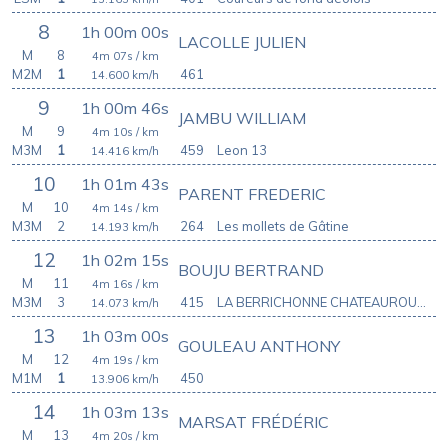
8
1h 00m 00s
LACOLLE JULIEN
M
8
4m 07s
/ km
M2M
1
461
14.600
km/h
9
1h 00m 46s
JAMBU WILLIAM
M
9
4m 10s
/ km
M3M
1
459
Leon 13
14.416
km/h
10
1h 01m 43s
PARENT FREDERIC
M
10
4m 14s
/ km
M3M
2
264
Les mollets de Gâtine
14.193
km/h
12
1h 02m 15s
BOUJU BERTRAND
M
11
4m 16s
/ km
M3M
3
415
LA BERRICHONNE CHATEAUROUX ATHLETIC CLUB
14.073
km/h
13
1h 03m 00s
GOULEAU ANTHONY
M
12
4m 19s
/ km
M1M
1
450
13.906
km/h
14
1h 03m 13s
MARSAT FRÉDÉRIC
M
13
4m 20s
/ km