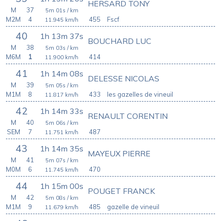
HERSARD TONY
M
37
5m 01s
/ km
M2M
4
455
Fscf
11.945
km/h
40
1h 13m 37s
BOUCHARD LUC
M
38
5m 03s
/ km
M6M
1
414
11.900
km/h
41
1h 14m 08s
DELESSE NICOLAS
M
39
5m 05s
/ km
M1M
8
433
les gazelles de vineuil
11.817
km/h
42
1h 14m 33s
RENAULT CORENTIN
M
40
5m 06s
/ km
SEM
7
487
11.751
km/h
43
1h 14m 35s
MAYEUX PIERRE
M
41
5m 07s
/ km
M0M
6
470
11.745
km/h
44
1h 15m 00s
POUGET FRANCK
M
42
5m 08s
/ km
M1M
9
485
gazelle de vineuil
11.679
km/h