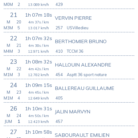
M0M
2
429
13.089
km/h
21
1h 07m 18s
VERVIN PIERRE
M
20
4m 37s
/ km
M3M
5
257
USVilledieu
13.017
km/h
22
1h 07m 32s
BERTHOMIER BRUNO
M
21
4m 38s
/ km
M4M
3
410
TCCM 36
12.971
km/h
23
1h 08m 32s
HALLOUIN ALEXANDRE
M
22
4m 42s
/ km
M1M
3
454
Asptt 36 sport nature
12.782
km/h
24
1h 09m 15s
BALLEREAU GUILLAUME
M
23
4m 45s
/ km
M1M
4
405
12.649
km/h
26
1h 10m 31s
JALIN MARVYN
M
24
4m 50s
/ km
JUM
1
457
12.423
km/h
27
1h 10m 58s
SABOURAULT EMILIEN