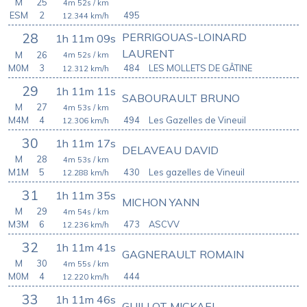
M
25
4m 52s
/ km
ESM
2
495
12.344
km/h
PERRIGOUAS-LOINARD
28
1h 11m 09s
LAURENT
M
26
4m 52s
/ km
M0M
3
484
LES MOLLETS DE GÂTINE
12.312
km/h
29
1h 11m 11s
SABOURAULT BRUNO
M
27
4m 53s
/ km
M4M
4
494
Les Gazelles de Vineuil
12.306
km/h
30
1h 11m 17s
DELAVEAU DAVID
M
28
4m 53s
/ km
M1M
5
430
Les gazelles de Vineuil
12.288
km/h
31
1h 11m 35s
MICHON YANN
M
29
4m 54s
/ km
M3M
6
473
ASCVV
12.236
km/h
32
1h 11m 41s
GAGNERAULT ROMAIN
M
30
4m 55s
/ km
M0M
4
444
12.220
km/h
33
1h 11m 46s
GUILLOT MICKAEL