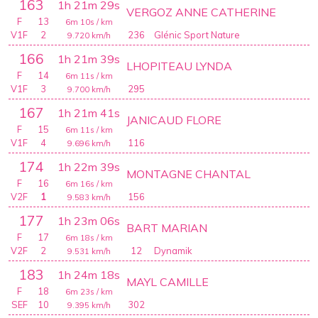
163
1h 21m 29s
VERGOZ ANNE CATHERINE
F
13
6m 10s
/ km
V1F
2
236
Glénic Sport Nature
9.720
km/h
166
1h 21m 39s
LHOPITEAU LYNDA
F
14
6m 11s
/ km
V1F
3
295
9.700
km/h
167
1h 21m 41s
JANICAUD FLORE
F
15
6m 11s
/ km
V1F
4
116
9.696
km/h
174
1h 22m 39s
MONTAGNE CHANTAL
F
16
6m 16s
/ km
V2F
1
156
9.583
km/h
177
1h 23m 06s
BART MARIAN
F
17
6m 18s
/ km
V2F
2
12
Dynamik
9.531
km/h
183
1h 24m 18s
MAYL CAMILLE
F
18
6m 23s
/ km
SEF
10
302
9.395
km/h