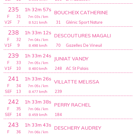
235
1h 32m 57s
BOUCHEIX CATHERINE
F
31
7m 03s
/ km
V2F
7
31
Glénic Sport Nature
8.521
km/h
238
1h 33m 12s
DESCOUTURES MAGALI
F
32
7m 04s
/ km
V1F
9
70
Gazelles De Vineuil
8.498
km/h
239
1h 33m 24s
JUNIAT VANDY
F
33
7m 05s
/ km
V1F
10
248
AC St Palais
8.480
km/h
241
1h 33m 26s
VILLATTE MELISSA
F
34
7m 05s
/ km
SEF
13
239
8.477
km/h
242
1h 33m 38s
PERRY RACHEL
F
35
7m 06s
/ km
SEF
14
184
8.459
km/h
243
1h 33m 43s
DESCHERY AUDREY
F
36
7m 06s
/ km