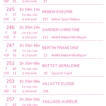
SEF
15
67
8.451
km/h
245
1h 34m 14s
REBEIX EVELYNE
F
37
7m 08s
/ km
V2F
8
197
Glénic Sport Nature
8.405
km/h
246
1h 35m 24s
SARDIER CHRISTINE
F
38
7m 14s
/ km
V2F
9
212
Amitié Nature Montluçon
8.302
km/h
247
1h 35m 46s
BERTIN FRANCOISE
F
39
7m 15s
/ km
V2F
10
22
Amitié Nature Montluçon
8.270
km/h
252
1h 35m 56s
BOTTET GERALDINE
F
40
7m 16s
/ km
V1F
11
29
Gouz'on Court
8.256
km/h
253
1h 35m 56s
VILLATTE ELODIE
F
41
7m 16s
/ km
SEF
16
238
8.256
km/h
257
1h 36m 50s
TAILLADE AURÉLIE
F
42
7m 20s
/ km