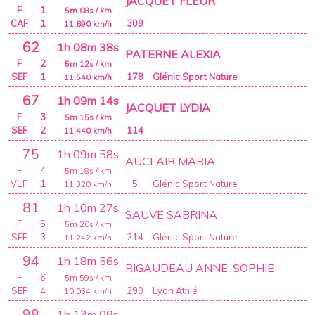
JACQUET FLEUR
F
1
5m 08s
/ km
CAF
1
309
11.690
km/h
62
1h 08m 38s
PATERNE ALEXIA
F
2
5m 12s
/ km
SEF
1
178
Glénic Sport Nature
11.540
km/h
67
1h 09m 14s
JACQUET LYDIA
F
3
5m 15s
/ km
SEF
2
114
11.440
km/h
75
1h 09m 58s
AUCLAIR MARIA
F
4
5m 18s
/ km
V1F
1
5
Glénic Sport Nature
11.320
km/h
81
1h 10m 27s
SAUVE SABRINA
F
5
5m 20s
/ km
SEF
3
214
Glénic Sport Nature
11.242
km/h
94
1h 18m 56s
RIGAUDEAU ANNE-SOPHIE
F
6
5m 59s
/ km
SEF
4
290
Lyon Athlé
10.034
km/h
98
1h 13m 09s