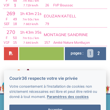
F
48
7m 46s
/ km
V3F
1
26
FVP Boussac
7.729
km/h
269
1h 43m 21s
EOUZAN KATELL
F
49
7m 50s
/ km
SEF
18
79
7.663
km/h
270
1h 43m 35s
MONTAGNE SANDRINE
F
50
7m 51s
/ km
V1F
15
157
Amitié Nature Montluçon
7.646
km/h
1
2
pages :
Courir36 respecte votre vie privée
Votre consentement à l'installation de cookies non
strictement nécessaires est libre et peut être retiré ou
donné à tout moment.
Paramètres des cookies
Web Technologie - Courir36 © Tous droits réservés
2004-2026
Accepter