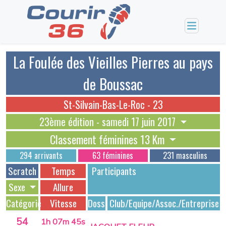
La Foulée des Vieilles Pierres au pays
de Boussac
St-Silvain-Bas-Le-Roc - 23
23ème édition - samedi 17 juin 2017
Classement féminines 13 Km
294 arrivants
63 féminines
231 masculins
Scratch
Temps
Participants
Sexe
Allure
Catégorie
Vitesse
Dossards
Club/Equipe/Assoc./Entreprise
54
1h 07m 45s