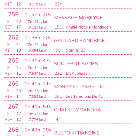
V1F
12
224
8.179
km/h
259
1h 37m 30s
MESSAGE MARILYNE
F
43
7m 23s
/ km
SEF
17
151
Amitié Nature Montluçon
8.123
km/h
262
1h 38m 20s
GAILLARD SANDRINE
F
44
7m 27s
/ km
V1F
13
90
Sam Tri 23
8.054
km/h
265
1h 39m 47s
SOULEBOT AGNÈS
F
45
7m 34s
/ km
V2F
11
221
EA Aubusson
7.937
km/h
266
1h 40m 21s
MORISSET ISABELLE
F
46
7m 36s
/ km
V1F
14
161
Les Tamalous Du 41
7.892
km/h
267
1h 41m 51s
CHALKLEY SANDRA
F
47
7m 43s
/ km
V2F
12
44
7.776
km/h
268
1h 42m 28s
BLERON FRANCINE