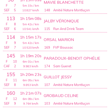
MAVIE BLANCHETTE
F
7
5m 33s
/ km
SEF
5
148
Amitié Nature Montluçon
10.827
km/h
113
1h 15m 08s
JALBY VÉRONIQUE
F
8
5m 42s
/ km
SEF
6
115
Run And Drink Team
10.541
km/h
114
1h 15m 17s
ORSAL MARION
F
9
5m 42s
/ km
SEF
7
169
FVP Boussac
10.520
km/h
145
1h 19m 20s
PARADOUX-BENOIT OPHÉLIE
F
10
6m 01s
/ km
CAF
2
174
Sam Gueret
9.983
km/h
155
1h 20m 23s
GUILLOT JESSY
F
11
6m 05s
/ km
SEF
8
107
Amitié Nature Montluçon
9.853
km/h
160
1h 21m 07s
GROBAUD CELINE
F
12
6m 09s
/ km
SEF
9
103
Amitié Nature Montluçon
9.764
km/h