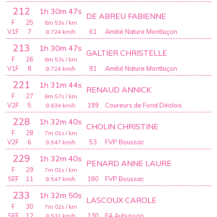
212
1h 30m 47s
DE ABREU FABIENNE
F
25
6m 53s
/ km
V1F
7
61
Amitié Nature Montluçon
8.724
km/h
213
1h 30m 47s
GALTIER CHRISTELLE
F
26
6m 53s
/ km
V1F
8
91
Amitié Nature Montluçon
8.724
km/h
221
1h 31m 44s
RENAUD ANNICK
F
27
6m 57s
/ km
V2F
5
199
Coureurs de Fond Déolois
8.634
km/h
228
1h 32m 40s
CHOLIN CHRISTINE
F
28
7m 01s
/ km
V2F
6
53
FVP Boussac
8.547
km/h
229
1h 32m 40s
PENARD ANNE LAURE
F
29
7m 01s
/ km
SEF
11
180
FVP Boussac
8.547
km/h
233
1h 32m 50s
LASCOUX CAROLE
F
30
7m 02s
/ km
SEF
12
130
EA Aubusson
8.531
km/h