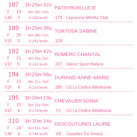
187
1h 25m 32s
PATEYRON LUCIE
F
19
6m 29s
/ km
CAF
3
179
Leyrenne Athlétic Club
9.260
km/h
189
1h 25m 36s
TORTOSA SABINE
F
20
6m 29s
/ km
V2F
3
228
9.252
km/h
192
1h 25m 42s
ROMERO CHANTAL
F
21
6m 30s
/ km
V1F
5
207
Glénic Sport Nature
9.242
km/h
194
1h 25m 56s
DURAND ANNE-MARIE
F
22
6m 31s
/ km
V2F
4
285
US La Châtre Athlétisme
9.216
km/h
195
1h 26m 19s
CHEVALIER SONIA
F
23
6m 32s
/ km
V1F
6
51
US La Châtre Athlétisme
9.176
km/h
210
1h 30m 34s
DESCOUTURES LAURIE
F
24
6m 52s
/ km
CAF
4
69
Gazelles De Vineuil
8.745
km/h