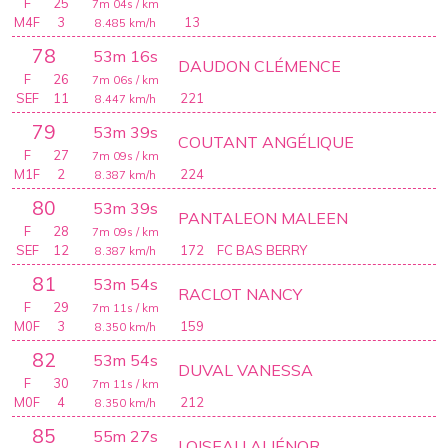
F
25
7m 04s
/ km
M4F
3
13
8.485
km/h
78
53m 16s
DAUDON CLÉMENCE
F
26
7m 06s
/ km
SEF
11
221
8.447
km/h
79
53m 39s
COUTANT ANGÉLIQUE
F
27
7m 09s
/ km
M1F
2
224
8.387
km/h
80
53m 39s
PANTALEON MALEEN
F
28
7m 09s
/ km
SEF
12
172
FC BAS BERRY
8.387
km/h
81
53m 54s
RACLOT NANCY
F
29
7m 11s
/ km
M0F
3
159
8.350
km/h
82
53m 54s
DUVAL VANESSA
F
30
7m 11s
/ km
M0F
4
212
8.350
km/h
85
55m 27s
LOISEAU ALIÉNOR