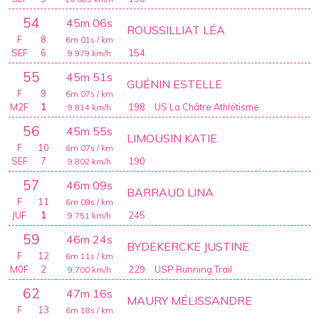
54
45m 06s
ROUSSILLIAT LÉA
F
8
6m 01s
/ km
SEF
6
154
9.979
km/h
55
45m 51s
GUÉNIN ESTELLE
F
9
6m 07s
/ km
M2F
1
198
US La Châtre Athlétisme
9.814
km/h
56
45m 55s
LIMOUSIN KATIE
F
10
6m 07s
/ km
SEF
7
190
9.802
km/h
57
46m 09s
BARRAUD LINA
F
11
6m 09s
/ km
JUF
1
245
9.751
km/h
59
46m 24s
BYDEKERCKE JUSTINE
F
12
6m 11s
/ km
M0F
2
229
USP Running Trail
9.700
km/h
62
47m 16s
MAURY MÉLISSANDRE
F
13
6m 18s
/ km