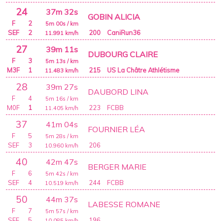
24
37m 32s
GOBIN ALICIA
F
2
5m 00s
/ km
SEF
2
200
CaniRun36
11.991
km/h
27
39m 11s
DUBOURG CLAIRE
F
3
5m 13s
/ km
M3F
1
215
US La Châtre Athlétisme
11.483
km/h
28
39m 27s
DAUBORD LINA
F
4
5m 16s
/ km
M0F
1
223
FCBB
11.405
km/h
37
41m 04s
FOURNIER LÉA
F
5
5m 28s
/ km
SEF
3
206
10.960
km/h
40
42m 47s
BERGER MARIE
F
6
5m 42s
/ km
SEF
4
244
FCBB
10.519
km/h
50
44m 37s
LABESSE ROMANE
F
7
5m 57s
/ km
SEF
5
196
10.085
km/h