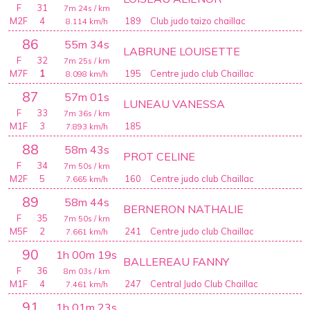
F
31
7m 24s
/ km
M2F
4
189
Club judo taizo chaillac
8.114
km/h
86
55m 34s
LABRUNE LOUISETTE
F
32
7m 25s
/ km
M7F
1
195
Centre judo club Chaillac
8.098
km/h
87
57m 01s
LUNEAU VANESSA
F
33
7m 36s
/ km
M1F
3
185
7.893
km/h
88
58m 43s
PROT CELINE
F
34
7m 50s
/ km
M2F
5
160
Centre judo club Chaillac
7.665
km/h
89
58m 44s
BERNERON NATHALIE
F
35
7m 50s
/ km
M5F
2
241
Centre judo club Chaillac
7.661
km/h
90
1h 00m 19s
BALLEREAU FANNY
F
36
8m 03s
/ km
M1F
4
247
Central Judo Club Chaillac
7.461
km/h
91
1h 01m 23s