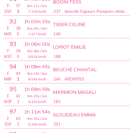
BODIN TESS
F
37
8m 11s
/ km
ESF
1
237
Amicale Sapeurs-Pompiers Ambrault
7.330
km/h
92
1h 03m 35s
TIXIER CELINE
F
38
8m 29s
/ km
M0F
5
149
7.077
km/h
93
1h 06m 00s
LORIOT ÉMILIE
F
39
8m 48s
/ km
M1F
5
188
6.819
km/h
94
1h 08m 45s
BEUCHÉ CHANTAL
F
40
9m 10s
/ km
M8F
1
240
ARDENTES
6.545
km/h
95
1h 09m 59s
MARMION MAGALI
F
41
9m 20s
/ km
M3F
3
183
6.430
km/h
97
1h 11m 54s
GLOUSIEAU EMMA
F
42
9m 35s
/ km
ESF
2
201
6.259
km/h