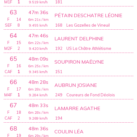
M1F
1
181
9.519
km/h
63
47m 36s
PÉTAIN DESCHATRE LÉONIE
F
14
6m 21s
/ km
SEF
8
168
Les Gazelles de Vineuil
9.455
km/h
64
47m 46s
LAURENT DELPHINE
F
15
6m 22s
/ km
M2F
2
192
US La Châtre Athlétisme
9.420
km/h
65
48m 09s
SOUPIRON MAËLYNE
F
16
6m 25s
/ km
CAF
1
151
9.345
km/h
66
48m 28s
AUBRUN JOSIANE
F
17
6m 28s
/ km
M4F
1
249
Coureurs de Fond Déolois
9.284
km/h
67
48m 33s
LAMARRE AGATHE
F
18
6m 28s
/ km
CAF
2
194
9.269
km/h
68
48m 36s
COULIN LÉA
F
19
6m 29s
/ km