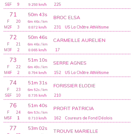
SEF
9
225
9.258
km/h
71
50m 43s
BROC ELSA
F
20
6m 46s
/ km
M2F
3
231
US La Châtre Athlétisme
8.872
km/h
72
50m 46s
CARMEILLE AURELIEN
F
21
6m 46s
/ km
M3F
2
17
8.865
km/h
73
51m 10s
SERRE AGNES
F
22
6m 49s
/ km
M4F
2
152
US La Châtre Athlétisme
8.794
km/h
74
51m 31s
FORISSIER ELODIE
F
23
6m 52s
/ km
SEF
10
210
8.735
km/h
76
51m 40s
PROFIT PATRICIA
F
24
6m 53s
/ km
M5F
1
162
Coureurs de Fond Déolois
8.710
km/h
77
53m 02s
TROUVE MARIELLE