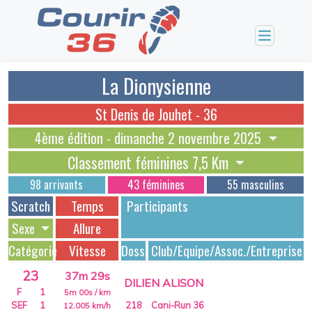
La Dionysienne
St Denis de Jouhet - 36
4ème édition - dimanche 2 novembre 2025
Classement féminines 7,5 Km
98 arrivants
43 féminines
55 masculins
Scratch
Temps
Participants
Sexe
Allure
Catégorie
Vitesse
Dossards
Club/Equipe/Assoc./Entreprise
23
37m 29s
DILIEN ALISON
F
1
5m 00s
/ km
SEF
1
218
Cani-Run 36
12.005
km/h