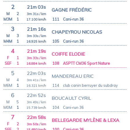
2
21m 03s
GAGNE FRÉDÉRIC
M
2
3m 31s
/ km
M3M
1
111
Cani-run 36
17.100
km/h
3
21m 16s
CHAPEYROU NICOLAS
M
3
3m 33s
/ km
M4M
1
105
Cani-run 36
16.925
km/h
4
21m 19s
COIFFE ELODIE
F
1
3m 33s
/ km
SEF
1
108
ASPTT CM36 Sport Nature
16.884
km/h
5
22m 03s
MANDEREAU ERIC
M
4
3m 41s
/ km
M6M
1
114
club canin berruyer du subdray
16.321
km/h
6
22m 52s
BOUCAULT CYRIL
M
5
3m 49s
/ km
M0M
1
104
Cani-run 36
15.739
km/h
7
22m 58s
BELLEGARDE MYLÈNE & LEXA
F
2
3m 50s
/ km
SEF
2
100
Cani-run 36
15.680
km/h