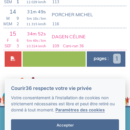
SEM
1
113
12.029
km/h
14
31m 49s
PORCHER MICHEL
M
9
5m 18s
/ km
M1M
2
116
11.315
km/h
15
34m 52s
DAGEN CÉLINE
F
6
5m 49s
/ km
SEF
3
109
Cani-run 36
10.324
km/h
1
pages :
Courir36 respecte votre vie privée
Votre consentement à l'installation de cookies non
strictement nécessaires est libre et peut être retiré ou
donné à tout moment.
Paramètres des cookies
Web Technologie - Courir36 © Tous droits réservés
2004-2026
Accepter
Mentions légales et conditions générales