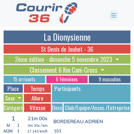
La Dionysienne
St Denis de Jouhet - 36
2ème édition - dimanche 5 novembre 2023
Classement 6 Km Cani-Cross
15 arrivants
6 féminines
9 masculins
Place
Temps
Participants
Sexe
Allure
Catégorie
Vitesse
Dossards
Club/Equipe/Assoc./Entreprise
1
21m 00s
BORDEREAU ADRIEN
M
1
3m 30s
/ km
M2M
1
103
17.143
km/h