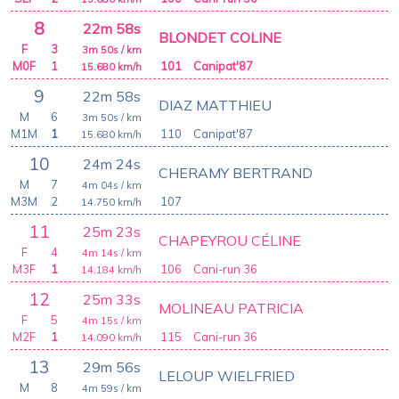
8
22m 58s
BLONDET COLINE
F
3
3m 50s
/ km
M0F
1
101
Canipat'87
15.680
km/h
9
22m 58s
DIAZ MATTHIEU
M
6
3m 50s
/ km
M1M
1
110
Canipat'87
15.680
km/h
10
24m 24s
CHERAMY BERTRAND
M
7
4m 04s
/ km
M3M
2
107
14.750
km/h
11
25m 23s
CHAPEYROU CÉLINE
F
4
4m 14s
/ km
M3F
1
106
Cani-run 36
14.184
km/h
12
25m 33s
MOLINEAU PATRICIA
F
5
4m 15s
/ km
M2F
1
115
Cani-run 36
14.090
km/h
13
29m 56s
LELOUP WIELFRIED
M
8
4m 59s
/ km