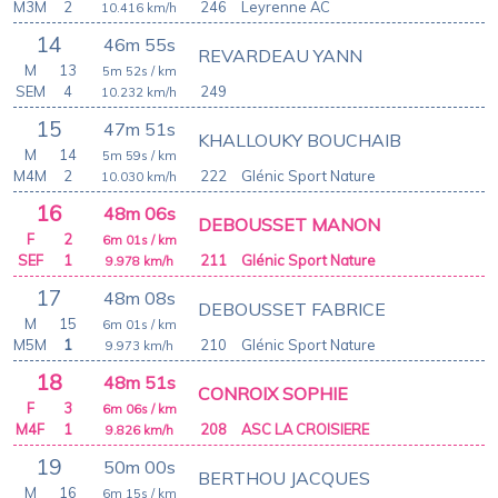
M3M
2
246
Leyrenne AC
10.416
km/h
14
46m 55s
REVARDEAU YANN
M
13
5m 52s
/ km
SEM
4
249
10.232
km/h
15
47m 51s
KHALLOUKY BOUCHAIB
M
14
5m 59s
/ km
M4M
2
222
Glénic Sport Nature
10.030
km/h
16
48m 06s
DEBOUSSET MANON
F
2
6m 01s
/ km
SEF
1
211
Glénic Sport Nature
9.978
km/h
17
48m 08s
DEBOUSSET FABRICE
M
15
6m 01s
/ km
M5M
1
210
Glénic Sport Nature
9.973
km/h
18
48m 51s
CONROIX SOPHIE
F
3
6m 06s
/ km
M4F
1
208
ASC LA CROISIERE
9.826
km/h
19
50m 00s
BERTHOU JACQUES
M
16
6m 15s
/ km