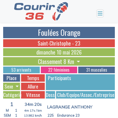
Foulées Orange
Saint-Christophe - 23
dimanche 10 mai 2026
Classement 8 Km
53 arrivants
22 féminines
31 masculins
Place
Temps
Participants
Sexe
Allure
Catégorie
Vitesse
Dossards
Club/Equipe/Assoc./Entreprise
1
34m 20s
LAGRANGE ANTHONY
M
1
4m 17s
/ km
SEM
1
225
Endurance 23
13.982
km/h