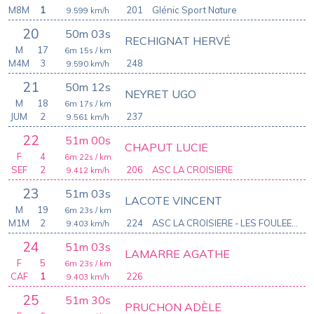
M8M
1
201
Glénic Sport Nature
9.599
km/h
20
50m 03s
RECHIGNAT HERVÉ
M
17
6m 15s
/ km
M4M
3
248
9.590
km/h
21
50m 12s
NEYRET UGO
M
18
6m 17s
/ km
JUM
2
237
9.561
km/h
22
51m 00s
CHAPUT LUCIE
F
4
6m 22s
/ km
SEF
2
206
ASC LA CROISIERE
9.412
km/h
23
51m 03s
LACOTE VINCENT
M
19
6m 23s
/ km
M1M
2
224
ASC LA CROISIERE - LES FOULEES DU RAIL
9.403
km/h
24
51m 03s
LAMARRE AGATHE
F
5
6m 23s
/ km
CAF
1
226
9.403
km/h
25
51m 30s
PRUCHON ADÈLE