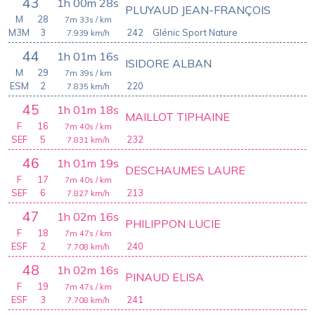
43
1h 00m 28s
PLUYAUD JEAN-FRANÇOIS
M
28
7m 33s
/ km
M3M
3
242
Glénic Sport Nature
7.939
km/h
44
1h 01m 16s
ISIDORE ALBAN
M
29
7m 39s
/ km
ESM
2
220
7.835
km/h
45
1h 01m 18s
MAILLOT TIPHAINE
F
16
7m 40s
/ km
SEF
5
232
7.831
km/h
46
1h 01m 19s
DESCHAUMES LAURE
F
17
7m 40s
/ km
SEF
6
213
7.827
km/h
47
1h 02m 16s
PHILIPPON LUCIE
F
18
7m 47s
/ km
ESF
2
240
7.708
km/h
48
1h 02m 16s
PINAUD ELISA
F
19
7m 47s
/ km
ESF
3
241
7.708
km/h