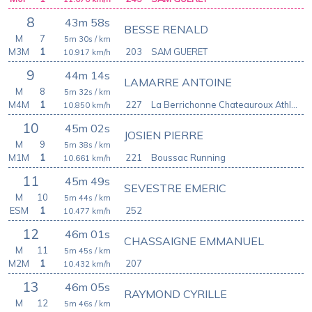
8
43m 58s
BESSE RENALD
M
7
5m 30s
/ km
M3M
1
203
SAM GUERET
10.917
km/h
9
44m 14s
LAMARRE ANTOINE
M
8
5m 32s
/ km
M4M
1
227
La Berrichonne Chateauroux Athletic Club
10.850
km/h
10
45m 02s
JOSIEN PIERRE
M
9
5m 38s
/ km
M1M
1
221
Boussac Running
10.661
km/h
11
45m 49s
SEVESTRE EMERIC
M
10
5m 44s
/ km
ESM
1
252
10.477
km/h
12
46m 01s
CHASSAIGNE EMMANUEL
M
11
5m 45s
/ km
M2M
1
207
10.432
km/h
13
46m 05s
RAYMOND CYRILLE
M
12
5m 46s
/ km