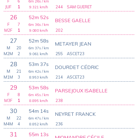
F
6
6m 26s
/ km
JUF
1
244
SAM GUERET
9.321
km/h
26
52m 52s
BESSE GAELLE
F
7
6m 36s
/ km
M2F
1
202
9.080
km/h
27
52m 58s
METAYER JEAN
M
20
6m 37s
/ km
M2M
2
255
ASCET23
9.061
km/h
28
53m 37s
DOURDET CÉDRIC
M
21
6m 42s
/ km
M1M
3
214
ASCET23
8.953
km/h
29
53m 58s
PARSEJOUX ISABELLE
F
8
6m 45s
/ km
M3F
1
238
8.895
km/h
30
54m 14s
NEYRET FRANCK
M
22
6m 47s
/ km
M4M
4
236
8.852
km/h
31
55m 13s
MIOMANDRE CÉCILE