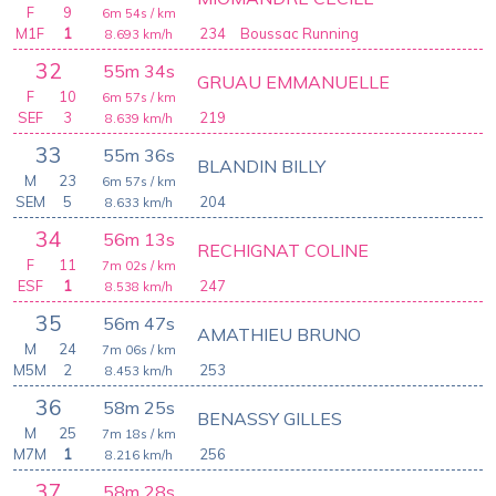
F
9
6m 54s
/ km
M1F
1
234
Boussac Running
8.693
km/h
32
55m 34s
GRUAU EMMANUELLE
F
10
6m 57s
/ km
SEF
3
219
8.639
km/h
33
55m 36s
BLANDIN BILLY
M
23
6m 57s
/ km
SEM
5
204
8.633
km/h
34
56m 13s
RECHIGNAT COLINE
F
11
7m 02s
/ km
ESF
1
247
8.538
km/h
35
56m 47s
AMATHIEU BRUNO
M
24
7m 06s
/ km
M5M
2
253
8.453
km/h
36
58m 25s
BENASSY GILLES
M
25
7m 18s
/ km
M7M
1
256
8.216
km/h
37
58m 28s