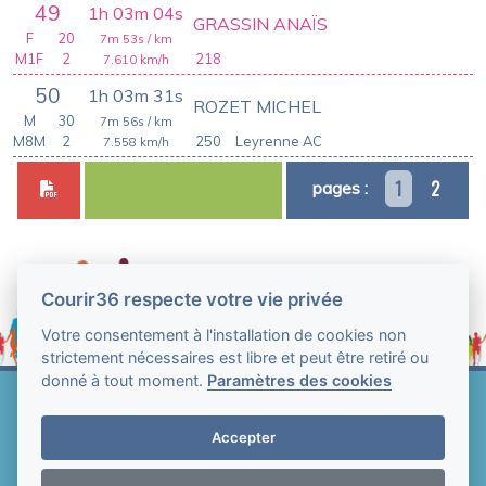
49
1h 03m 04s
GRASSIN ANAÏS
F
20
7m 53s
/ km
M1F
2
218
7.610
km/h
50
1h 03m 31s
ROZET MICHEL
M
30
7m 56s
/ km
M8M
2
250
Leyrenne AC
7.558
km/h
1
2
pages :
Courir36 respecte votre vie privée
Votre consentement à l'installation de cookies non
strictement nécessaires est libre et peut être retiré ou
donné à tout moment.
Paramètres des cookies
Web Technologie - Courir36 © Tous droits réservés
2004-2026
Accepter
Mentions légales et conditions générales
d'utilisation
-
Paramètres des cookies