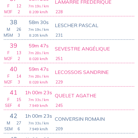
LAMARRE FREDERIQUE
F
12
7m 19s
/ km
M3F
2
228
8.209
km/h
38
58m 30s
LESCHER PASCAL
M
26
7m 19s
/ km
M5M
3
231
8.205
km/h
39
59m 47s
SEVESTRE ANGÉLIQUE
F
13
7m 28s
/ km
M2F
2
251
8.028
km/h
40
59m 47s
LECOSSOIS SANDRINE
F
14
7m 28s
/ km
M2F
3
229
8.028
km/h
41
1h 00m 23s
QUELET AGATHE
F
15
7m 33s
/ km
SEF
4
245
7.949
km/h
42
1h 00m 23s
CONVERSIN ROMAIN
M
27
7m 33s
/ km
SEM
6
209
7.949
km/h