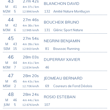
43
27m 42s
BLANCHON DAVID
M
41
4m 37s
/ km
M2M
5
132
Amitié Nature Montluçon
12.996
km/h
44
27m 46s
BOUCHEIX BRUNO
M
42
4m 38s
/ km
M3M
6
131
Glénic Sport Nature
12.965
km/h
45
27m 54s
NEGRINI BENJAMIN
M
43
4m 39s
/ km
SEM
15
81
Boussac Running
12.903
km/h
46
28m 03s
DUPERRAY XAVIER
M
44
4m 41s
/ km
M3M
7
46
12.834
km/h
47
28m 20s
JEOMEAU BERNARD
M
45
4m 43s
/ km
M5M
2
69
Coureurs de Fond Déolois
12.706
km/h
48
28m 24s
ROSIO ESTEBAN
M
46
4m 44s
/ km
JUM
5
107
12.676
km/h