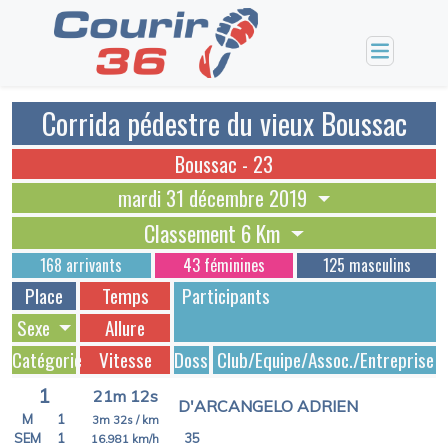
Corrida pédestre du vieux Boussac
Boussac - 23
mardi 31 décembre 2019
Classement 6 Km
168 arrivants
43 féminines
125 masculins
Place
Temps
Participants
Sexe
Allure
Catégorie
Vitesse
Dossards
Club/Equipe/Assoc./Entreprise
1
21m 12s
D'ARCANGELO ADRIEN
M
1
3m 32s
/ km
SEM
1
35
16.981
km/h