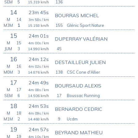
SEM
5
136
15.319
km/h
14
23m 45s
BOURRAS MICHEL
M
14
3m 58s
/ km
M3M
1
155
Glénic Sport Nature
15.158
km/h
15
24m 01s
DUPERRAY VALÉRIAN
M
15
4m 00s
/ km
JUM
3
45
14.990
km/h
16
24m 12s
DESTAILLEUR JULIEN
M
16
4m 02s
/ km
M0M
3
138
CSC Cone d'Allier
14.876
km/h
17
24m 49s
BOURSAUD ALEXIS
M
17
4m 08s
/ km
SEM
6
17
Boussac Running
14.506
km/h
18
24m 53s
BERNARDO CEDRIC
M
18
4m 09s
/ km
M1M
2
9
Ucdm
14.468
km/h
19
24m 57s
BEYRAND MATHIEU
M
19
4m 10s
/ km