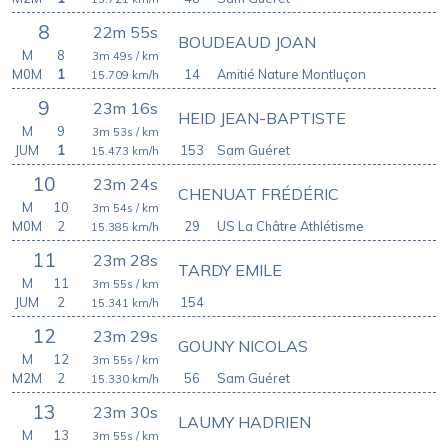
8
22m 55s
BOUDEAUD JOAN
M
8
3m 49s
/ km
M0M
1
14
Amitié Nature Montluçon
15.709
km/h
9
23m 16s
HEID JEAN-BAPTISTE
M
9
3m 53s
/ km
JUM
1
153
Sam Guéret
15.473
km/h
10
23m 24s
CHENUAT FRÉDÉRIC
M
10
3m 54s
/ km
M0M
2
29
US La Châtre Athlétisme
15.385
km/h
11
23m 28s
TARDY EMILE
M
11
3m 55s
/ km
JUM
2
154
15.341
km/h
12
23m 29s
GOUNY NICOLAS
M
12
3m 55s
/ km
M2M
2
56
Sam Guéret
15.330
km/h
13
23m 30s
LAUMY HADRIEN
M
13
3m 55s
/ km