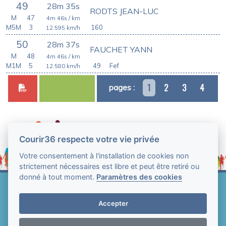
49
28m 35s
RODTS JEAN-LUC
M
47
4m 46s
/ km
M5M
3
160
12.595
km/h
50
28m 37s
FAUCHET YANN
M
48
4m 46s
/ km
M1M
5
49
Fef
12.580
km/h
1
2
3
4
pages :
Courir36 respecte votre vie privée
Votre consentement à l'installation de cookies non
strictement nécessaires est libre et peut être retiré ou
donné à tout moment.
Paramètres des cookies
Web Technologie - Courir36 © Tous droits réservés
2004-2026
Accepter
Mentions légales et conditions générales
d'utilisation
-
Paramètres des cookies