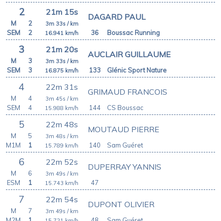
2
21m 15s
DAGARD PAUL
M
2
3m 33s
/ km
SEM
2
36
Boussac Running
16.941
km/h
3
21m 20s
AUCLAIR GUILLAUME
M
3
3m 33s
/ km
SEM
3
133
Glénic Sport Nature
16.875
km/h
4
22m 31s
GRIMAUD FRANCOIS
M
4
3m 45s
/ km
SEM
4
144
CS Boussac
15.988
km/h
5
22m 48s
MOUTAUD PIERRE
M
5
3m 48s
/ km
M1M
1
140
Sam Guéret
15.789
km/h
6
22m 52s
DUPERRAY YANNIS
M
6
3m 49s
/ km
ESM
1
47
15.743
km/h
7
22m 54s
DUPONT OLIVIER
M
7
3m 49s
/ km
M2M
1
48
Sam Guéret
15.721
km/h