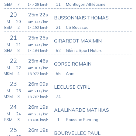
SEM
7
11
Montluçon Athlétisme
14.429
km/h
20
25m 22s
BUSSONNAIS THOMAS
M
20
4m 14s
/ km
ESM
2
21
CS Boussac
14.192
km/h
21
25m 25s
GIRARDOT MAXIMIN
M
21
4m 14s
/ km
SEM
8
52
Glénic Sport Nature
14.164
km/h
22
25m 46s
GORSE ROMAIN
M
22
4m 18s
/ km
M0M
4
55
Anm
13.972
km/h
23
26m 09s
LECLUSE CYRIL
M
23
4m 21s
/ km
M2M
3
74
13.767
km/h
24
26m 19s
ALALINARDE MATHIAS
M
24
4m 23s
/ km
ESM
3
1
Boussac Running
13.680
km/h
25
26m 19s
BOURVELLEC PAUL