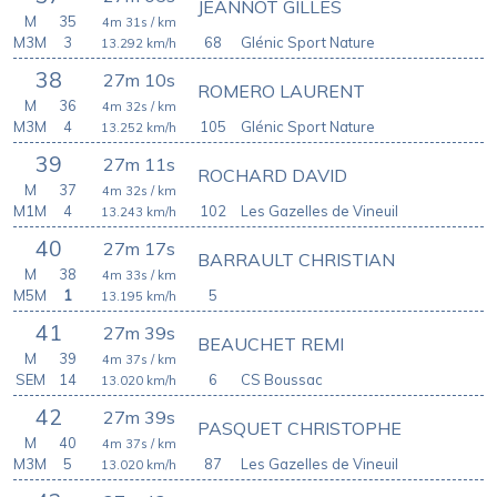
JEANNOT GILLES
M
35
4m 31s
/ km
M3M
3
68
Glénic Sport Nature
13.292
km/h
38
27m 10s
ROMERO LAURENT
M
36
4m 32s
/ km
M3M
4
105
Glénic Sport Nature
13.252
km/h
39
27m 11s
ROCHARD DAVID
M
37
4m 32s
/ km
M1M
4
102
Les Gazelles de Vineuil
13.243
km/h
40
27m 17s
BARRAULT CHRISTIAN
M
38
4m 33s
/ km
M5M
1
5
13.195
km/h
41
27m 39s
BEAUCHET REMI
M
39
4m 37s
/ km
SEM
14
6
CS Boussac
13.020
km/h
42
27m 39s
PASQUET CHRISTOPHE
M
40
4m 37s
/ km
M3M
5
87
Les Gazelles de Vineuil
13.020
km/h