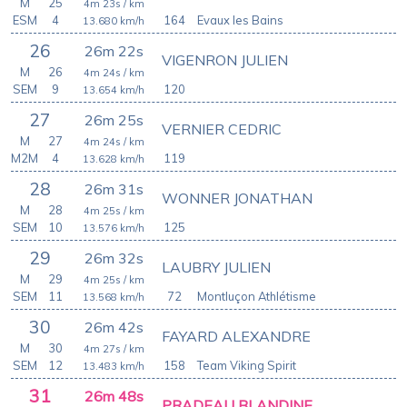
M
25
4m 23s
/ km
ESM
4
164
Evaux les Bains
13.680
km/h
26
26m 22s
VIGENRON JULIEN
M
26
4m 24s
/ km
SEM
9
120
13.654
km/h
27
26m 25s
VERNIER CEDRIC
M
27
4m 24s
/ km
M2M
4
119
13.628
km/h
28
26m 31s
WONNER JONATHAN
M
28
4m 25s
/ km
SEM
10
125
13.576
km/h
29
26m 32s
LAUBRY JULIEN
M
29
4m 25s
/ km
SEM
11
72
Montluçon Athlétisme
13.568
km/h
30
26m 42s
FAYARD ALEXANDRE
M
30
4m 27s
/ km
SEM
12
158
Team Viking Spirit
13.483
km/h
31
26m 48s
PRADEAU BLANDINE