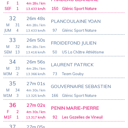
F
1
4m 28s
/ km
SEF
1
150
Glénic Sport Nature
13.433
km/h
32
26m 48s
PLANCOULAINE YOAN
M
31
4m 28s
/ km
JUM
4
97
Glénic Sport Nature
13.433
km/h
33
26m 50s
FROIDEFOND JULIEN
M
32
4m 28s
/ km
SEM
13
50
US La Châtre Athlétisme
13.416
km/h
34
26m 56s
LAURENT PATRICK
M
33
4m 29s
/ km
M3M
2
73
Team Gouby
13.366
km/h
35
27m 01s
GOUVERNAIRE SEBASTIEN
M
34
4m 30s
/ km
M1M
3
166
Glénic Sport Nature
13.325
km/h
36
27m 02s
PENIN MARIE-PIERRE
F
2
4m 30s
/ km
M1F
1
92
Les Gazelles de Vineuil
13.317
km/h
37
27m 05s