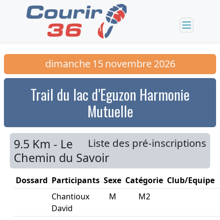
dimanche
15
novembre
2026
Trail du lac d'Eguzon Harmonie
Mutuelle
9.5 Km - Le
Liste des pré-inscriptions
Chemin du Savoir
Dossard
Participants
Sexe
Catégorie
Club/Equipe
Chantioux
M
M2
David