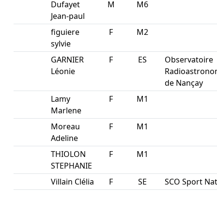
Dufayet
M
M6
Jean-paul
figuiere
F
M2
sylvie
GARNIER
F
ES
Observatoire
Léonie
Radioastrono
de Nançay
Lamy
F
M1
Marlene
Moreau
F
M1
Adeline
THIOLON
F
M1
STEPHANIE
Villain Clélia
F
SE
SCO Sport Na