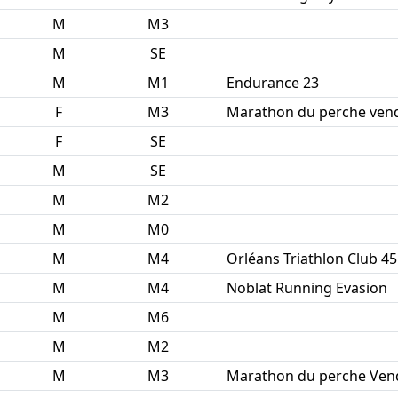
M
M3
M
SE
M
M1
Endurance 23
F
M3
Marathon du perche ven
F
SE
M
SE
M
M2
M
M0
M
M4
Orléans Triathlon Club 45
M
M4
Noblat Running Evasion
M
M6
M
M2
M
M3
Marathon du perche Ve