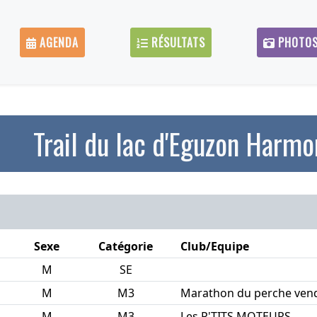
AGENDA
RÉSULTATS
PHOTO
Trail du lac d'Eguzon Harmo
Sexe
Catégorie
Club/Equipe
M
SE
M
M3
Marathon du perche ven
M
M3
Les P'TITS MOTEURS