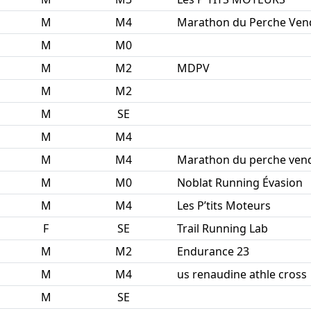
M
M4
Marathon du Perche Ve
M
M0
M
M2
MDPV
M
M2
M
SE
M
M4
M
M4
Marathon du perche ven
M
M0
Noblat Running Évasion
M
M4
Les P’tits Moteurs
F
SE
Trail Running Lab
M
M2
Endurance 23
M
M4
us renaudine athle cross
M
SE