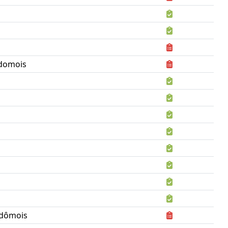
domois
ndômois