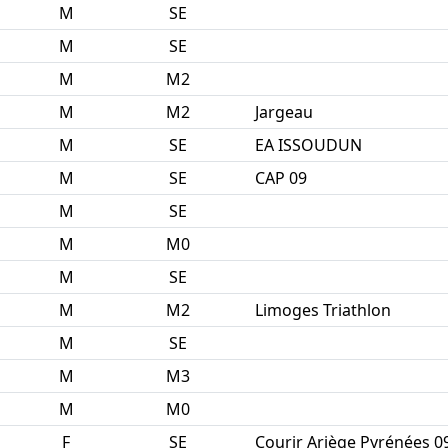
M
SE
M
SE
M
M2
M
M2
Jargeau
M
SE
EA ISSOUDUN
M
SE
CAP 09
M
SE
M
M0
M
SE
M
M2
Limoges Triathlon
M
SE
M
M3
M
M0
F
SE
Courir Ariège Pyrénées 0