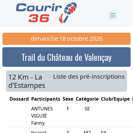
dimanche
18
octobre
2026
Trail du Château de Valençay
12 Km - La
Liste des pré-inscriptions
d'Estampes
Dossard
Participants
Sexe
Catégorie
Club/Equipe
ANTUNES
F
SE
VIGUIÉ
Fanny
brunet
F
M2
EA