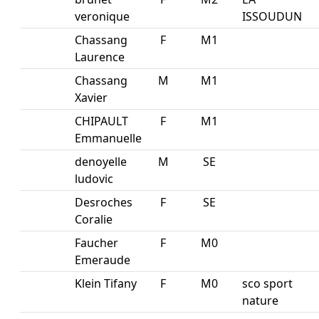
veronique
ISSOUDUN
Chassang
F
M1
Laurence
Chassang
M
M1
Xavier
CHIPAULT
F
M1
Emmanuelle
denoyelle
M
SE
ludovic
Desroches
F
SE
Coralie
Faucher
F
M0
Emeraude
Klein Tifany
F
M0
sco sport
nature