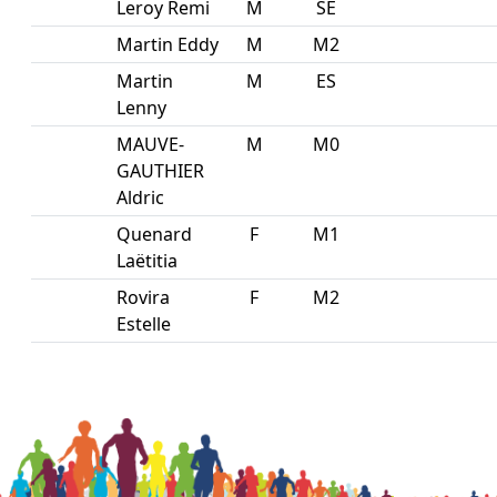
Leroy Remi
M
SE
Martin Eddy
M
M2
Martin
M
ES
Lenny
MAUVE-
M
M0
GAUTHIER
Aldric
Quenard
F
M1
Laëtitia
Rovira
F
M2
Estelle