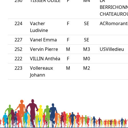
250
TISSIER ODILE
F
M4
LA
BERRICHON
CHATEAURO
224
Vacher
F
SE
ACRomorant
Ludivine
227
Vanel Emma
F
SE
252
Vervin Pierre
M
M3
USVilledieu
222
VILLIN Anthéa
F
M0
223
Vollereaux
M
M2
Johann