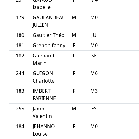
Isabelle
179
GAULANDEAU
M
M0
JULIEN
180
Gaultier Théo
M
JU
181
Grenon fanny
F
M0
182
Guenand
F
SE
Marin
244
GUIGON
F
M6
Charlotte
183
IMBERT
F
M3
FABIENNE
255
Jambu
M
ES
Valentin
184
JEHANNO
F
M0
Louise