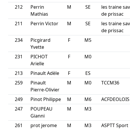
212
Perrin
M
SE
les traine sa
Mathias
de prissac
211
Perrin Victor
M
SE
les traine sa
de prissac
234
Picgirard
F
M5
Yvette
231
PICHOT
F
M0
Arielle
213
Pinault Adèle
F
ES
259
Pinault
M
M0
TCCM36
Pierre-Olivier
249
Pinot Philippe
M
M6
ACFDEOLOIS
247
POUPEAU
M
M3
Gianni
261
prot jerome
M
M3
ASPTT Sport