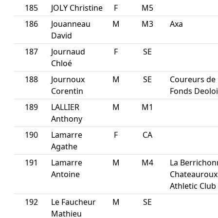
185
JOLY Christine
F
M5
186
Jouanneau
M
M3
Axa
David
187
Journaud
F
SE
Chloé
188
Journoux
M
SE
Coureurs de
Corentin
Fonds Deoloi
189
LALLIER
M
M1
Anthony
190
Lamarre
F
CA
Agathe
191
Lamarre
M
M4
La Berrichon
Antoine
Chateauroux
Athletic Club
192
Le Faucheur
M
SE
Mathieu