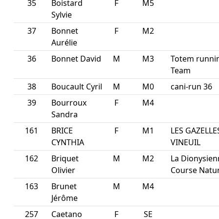
35
Boistard
F
M5
Sylvie
37
Bonnet
F
M2
Aurélie
36
Bonnet David
M
M3
Totem runni
Team
38
Boucault Cyril
M
M0
cani-run 36
39
Bourroux
F
M4
Sandra
161
BRICE
F
M1
LES GAZELLE
CYNTHIA
VINEUIL
162
Briquet
M
M2
La Dionysien
Olivier
Course Natu
163
Brunet
M
M4
Jérôme
257
Caetano
F
SE