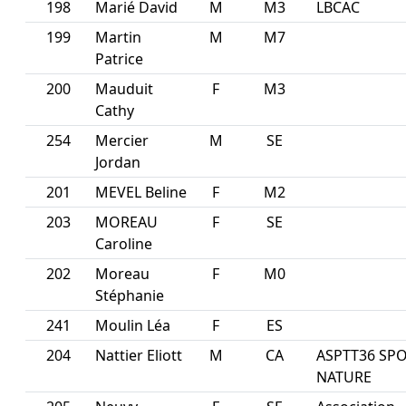
198
Marié David
M
M3
LBCAC
199
Martin
M
M7
Patrice
200
Mauduit
F
M3
Cathy
254
Mercier
M
SE
Jordan
201
MEVEL Beline
F
M2
203
MOREAU
F
SE
Caroline
202
Moreau
F
M0
Stéphanie
241
Moulin Léa
F
ES
204
Nattier Eliott
M
CA
ASPTT36 SP
NATURE