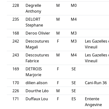
228
Degrelle
M
M0
Anthony
235
DELORT
M
M4
Stephane
168
Deroo Olivier
M
M3
242
Descoutures
F
M3
Les Gazelles
Magali
Vineuil
243
Descoutures
M
M4
Les Gazelles
Fabrice
Vineuil
169
DETROIS
F
SE
Marjorie
170
dilien alison
F
SE
Cani-Run 36
226
Dourthe Léo
M
SE
171
Duffaux Lou
F
ES
Entente
Angevine