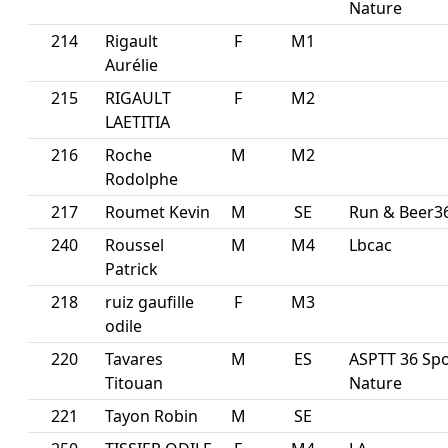
Nature
214
Rigault
F
M1
Aurélie
215
RIGAULT
F
M2
LAETITIA
216
Roche
M
M2
Rodolphe
217
Roumet Kevin
M
SE
Run & Beer3
240
Roussel
M
M4
Lbcac
Patrick
218
ruiz gaufille
F
M3
odile
220
Tavares
M
ES
ASPTT 36 Spo
Titouan
Nature
221
Tayon Robin
M
SE