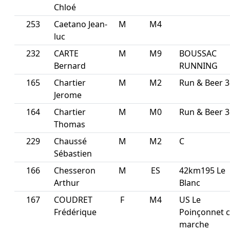
Chloé
253
Caetano Jean-
M
M4
luc
232
CARTE
M
M9
BOUSSAC
Bernard
RUNNING
165
Chartier
M
M2
Run & Beer 3
Jerome
164
Chartier
M
M0
Run & Beer 3
Thomas
229
Chaussé
M
M2
C
Sébastien
166
Chesseron
M
ES
42km195 Le
Arthur
Blanc
167
COUDRET
F
M4
US Le
Frédérique
Poinçonnet c
marche