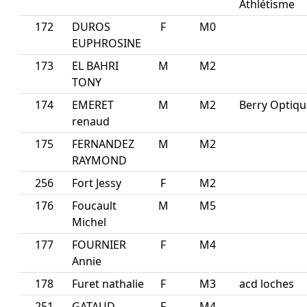
Athlétisme
172
DUROS
F
M0
EUPHROSINE
173
EL BAHRI
M
M2
TONY
174
EMERET
M
M2
Berry Optiqu
renaud
175
FERNANDEZ
M
M2
RAYMOND
256
Fort Jessy
F
M2
176
Foucault
M
M5
Michel
177
FOURNIER
F
M4
Annie
178
Furet nathalie
F
M3
acd loches
251
GATAUD
F
M4