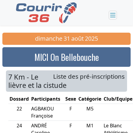
dimanche
31
août
2025
MICI On Bellebouche
7 Km - Le
Liste des pré-inscriptions
lièvre et la cistude
Dossard
Participants
Sexe
Catégorie
Club/Equipe
22
AGBAKOU
F
M5
Françoise
24
ANDRÉ
F
M1
Le Blanc
Caroline
Athlétisme