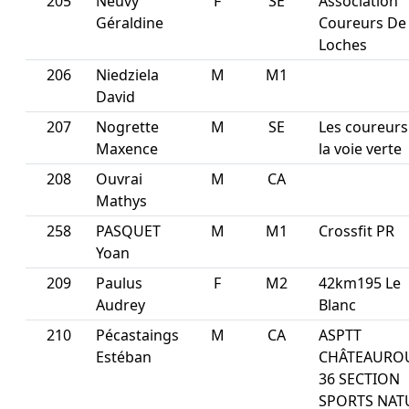
205
Neuvy
F
SE
Association
Géraldine
Coureurs De
Loches
206
Niedziela
M
M1
David
207
Nogrette
M
SE
Les coureurs
Maxence
la voie verte
208
Ouvrai
M
CA
Mathys
258
PASQUET
M
M1
Crossfit PR
Yoan
209
Paulus
F
M2
42km195 Le
Audrey
Blanc
210
Pécastaings
M
CA
ASPTT
Estéban
CHÂTEAURO
36 SECTION
SPORTS NAT