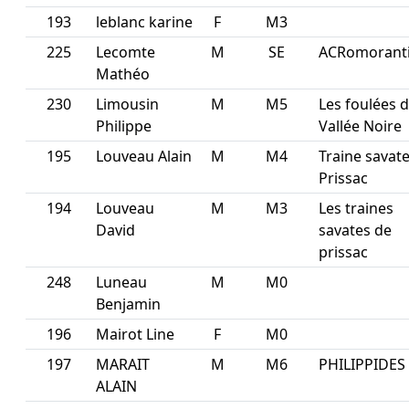
193
leblanc karine
F
M3
225
Lecomte
M
SE
ACRomorant
Mathéo
230
Limousin
M
M5
Les foulées d
Philippe
Vallée Noire
195
Louveau Alain
M
M4
Traine savat
Prissac
194
Louveau
M
M3
Les traines
David
savates de
prissac
248
Luneau
M
M0
Benjamin
196
Mairot Line
F
M0
197
MARAIT
M
M6
PHILIPPIDES
ALAIN