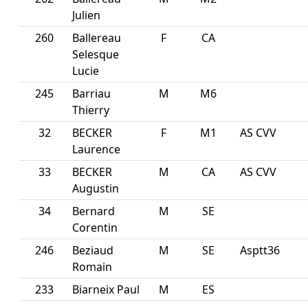
Julien
260
Ballereau
F
CA
Selesque
Lucie
245
Barriau
M
M6
Thierry
32
BECKER
F
M1
AS CVV
Laurence
33
BECKER
M
CA
AS CVV
Augustin
34
Bernard
M
SE
Corentin
246
Beziaud
M
SE
Asptt36
Romain
233
Biarneix Paul
M
ES