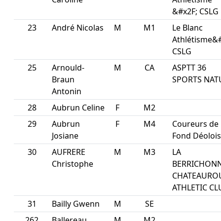
&#x2F; CSLG
23
André Nicolas
M
M1
Le Blanc
Athlétisme&#
CSLG
25
Arnould-
M
CA
ASPTT 36
Braun
SPORTS NAT
Antonin
28
Aubrun Celine
F
M2
29
Aubrun
F
M4
Coureurs de
Josiane
Fond Déolois
30
AUFRERE
M
M3
LA
Christophe
BERRICHON
CHATEAURO
ATHLETIC CL
31
Bailly Gwenn
M
SE
262
Ballereau
M
M2