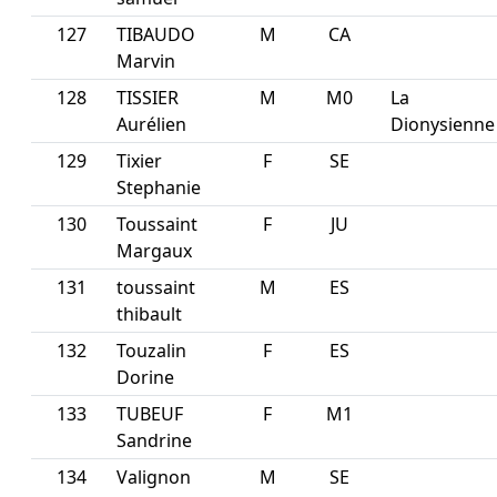
127
TIBAUDO
M
CA
Marvin
128
TISSIER
M
M0
La
Aurélien
Dionysienne
129
Tixier
F
SE
Stephanie
130
Toussaint
F
JU
Margaux
131
toussaint
M
ES
thibault
132
Touzalin
F
ES
Dorine
133
TUBEUF
F
M1
Sandrine
134
Valignon
M
SE