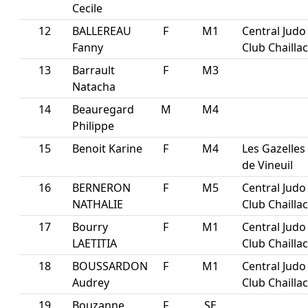
Cecile
12
BALLEREAU
F
M1
Central Judo
Fanny
Club Chaillac
13
Barrault
F
M3
Natacha
14
Beauregard
M
M4
Philippe
15
Benoit Karine
F
M4
Les Gazelles
de Vineuil
16
BERNERON
F
M5
Central Judo
NATHALIE
Club Chaillac
17
Bourry
F
M1
Central Judo
LAETITIA
Club Chaillac
18
BOUSSARDON
F
M1
Central Judo
Audrey
Club Chaillac
19
Bouzanne
F
SE