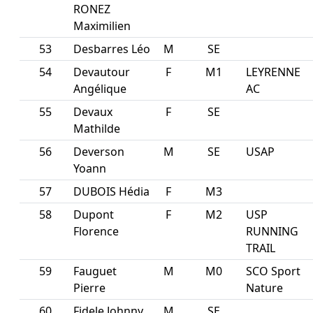
RONEZ
Maximilien
53
Desbarres Léo
M
SE
54
Devautour
F
M1
LEYRENNE
Angélique
AC
55
Devaux
F
SE
Mathilde
56
Deverson
M
SE
USAP
Yoann
57
DUBOIS Hédia
F
M3
58
Dupont
F
M2
USP
Florence
RUNNING
TRAIL
59
Fauguet
M
M0
SCO Sport
Pierre
Nature
60
Fidele Johnny
M
SE