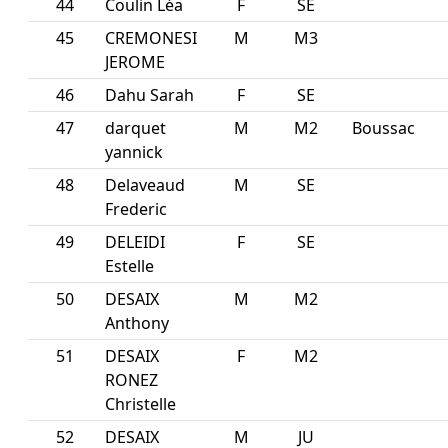
44
Coulin Léa
F
SE
45
CREMONESI
M
M3
JEROME
46
Dahu Sarah
F
SE
47
darquet
M
M2
Boussac
yannick
48
Delaveaud
M
SE
Frederic
49
DELEIDI
F
SE
Estelle
50
DESAIX
M
M2
Anthony
51
DESAIX
F
M2
RONEZ
Christelle
52
DESAIX
M
JU