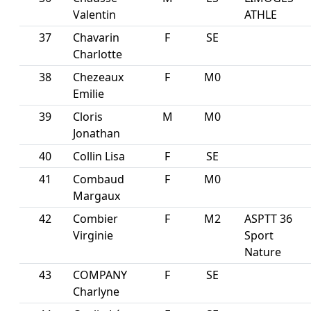
Valentin
ATHLE
37
Chavarin
F
SE
Charlotte
38
Chezeaux
F
M0
Emilie
39
Cloris
M
M0
Jonathan
40
Collin Lisa
F
SE
41
Combaud
F
M0
Margaux
42
Combier
F
M2
ASPTT 36
Virginie
Sport
Nature
43
COMPANY
F
SE
Charlyne