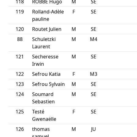
118
ROBBE Hugo
M
SE
119
Rolland-Adèle
F
SE
pauline
120
Routet Julien
M
SE
88
Schuletzki
M
M4
Laurent
121
Secheresse
M
SE
Irwin
122
Sefrou Katia
F
M3
123
Sefrou Sylvain
M
SE
124
Soumard
M
SE
Sebastien
125
Testé
F
SE
Gwenaëlle
126
thomas
M
JU
samuel