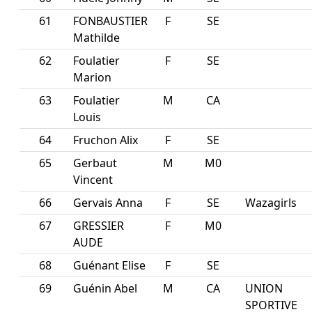
61
FONBAUSTIER
F
SE
Mathilde
62
Foulatier
F
SE
Marion
63
Foulatier
M
CA
Louis
64
Fruchon Alix
F
SE
65
Gerbaut
M
M0
Vincent
66
Gervais Anna
F
SE
Wazagirls
67
GRESSIER
F
M0
AUDE
68
Guénant Elise
F
SE
69
Guénin Abel
M
CA
UNION
SPORTIVE