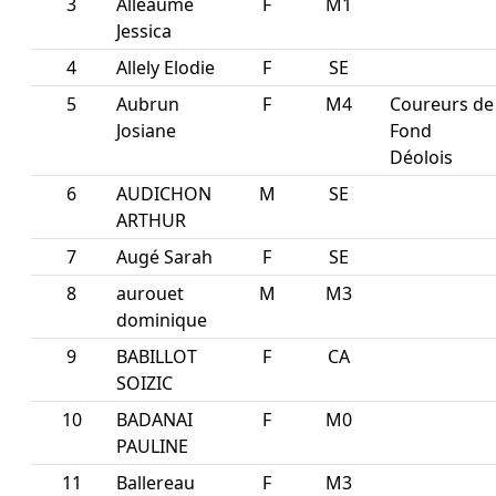
3
Alleaume
F
M1
Jessica
4
Allely Elodie
F
SE
5
Aubrun
F
M4
Coureurs de
Josiane
Fond
Déolois
6
AUDICHON
M
SE
ARTHUR
7
Augé Sarah
F
SE
8
aurouet
M
M3
dominique
9
BABILLOT
F
CA
SOIZIC
10
BADANAI
F
M0
PAULINE
11
Ballereau
F
M3