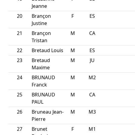
Jeanne
20
Brançon
F
ES
Justine
21
Brançon
M
CA
Tristan
22
Bretaud Louis
M
ES
23
Bretaud
M
JU
Maxime
24
BRUNAUD
M
M2
Franck
25
BRUNAUD
M
CA
PAUL
26
Bruneau Jean-
M
M3
Pierre
27
Brunet
F
M1