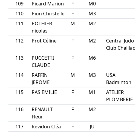
109
Picard Marion
F
M0
110
Pion Christelle
F
M3
111
POTHIER
M
M2
nicolas
112
Prot Céline
F
M2
Central Judo
Club Chaillac
113
PUCCETTI
F
M6
CLAUDE
114
RAFFIN
M
M3
USA
JEROME
Badminton
115
RAS EMILIE
F
M1
ATELIER
PLOMBERIE
116
RENAULT
F
M2
Fleur
117
Revidon Cléa
F
JU