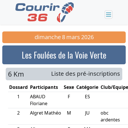
dimanche
8
mars
2026
Les Foulées de la Voie Verte
6 Km
Liste des pré-inscriptions
Dossard
Participants
Sexe
Catégorie
Club/Equip
1
ABAUD
F
ES
Floriane
2
Algret Mathéo
M
JU
obc
ardentes