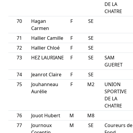
DE LA
CHATRE
70
Hagan
F
SE
Carmen
71
Hallier Camille
F
SE
72
Hallier Chloé
F
SE
73
HEZ LAURIANE
F
SE
SAM
GUERET
74
Jeanrot Claire
F
SE
75
Jouhanneau
F
M2
UNION
Aurélie
SPORTIVE
DE LA
CHATRE
76
Jouot Hubert
M
M8
77
Journoux
M
SE
Coureurs de
Corentin
Fond