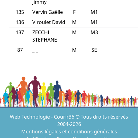
Jimmy
135
Vervin Gaëlle
F
M1
136
Viroulet David
M
M1
137
ZECCHI
M
M3
STEPHANE
87
_ _
M
SE
Web Technologie - Courir36 © Tous droits réservés
2004-2026
Mentions légales et conditions générales