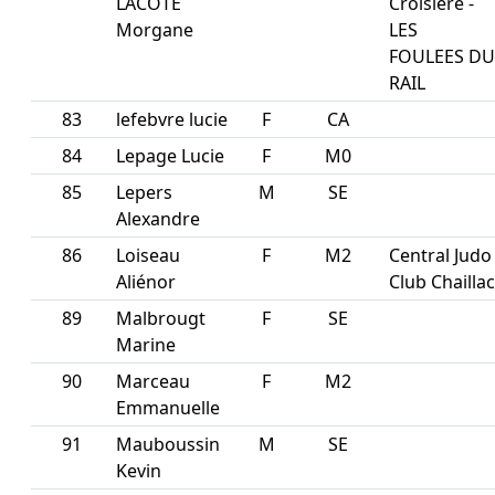
LACOTE
Croisière -
Morgane
LES
FOULEES DU
RAIL
83
lefebvre lucie
F
CA
84
Lepage Lucie
F
M0
85
Lepers
M
SE
Alexandre
86
Loiseau
F
M2
Central Judo
Aliénor
Club Chaillac
89
Malbrougt
F
SE
Marine
90
Marceau
F
M2
Emmanuelle
91
Mauboussin
M
SE
Kevin