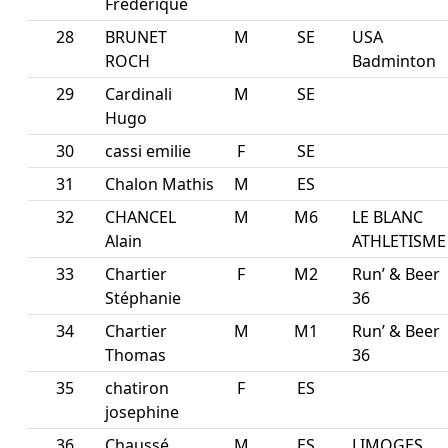
Frederique
28
BRUNET
M
SE
USA
ROCH
Badminton
29
Cardinali
M
SE
Hugo
30
cassi emilie
F
SE
31
Chalon Mathis
M
ES
32
CHANCEL
M
M6
LE BLANC
Alain
ATHLETISME
33
Chartier
F
M2
Run’ & Beer
Stéphanie
36
34
Chartier
M
M1
Run’ & Beer
Thomas
36
35
chatiron
F
ES
josephine
36
Chaussé
M
ES
LIMOGES