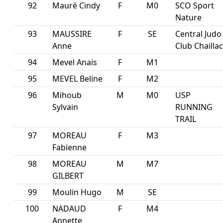
92
Mauré Cindy
F
M0
SCO Sport
Nature
93
MAUSSIRE
F
SE
Central Judo
Anne
Club Chaillac
94
Mevel Anais
F
M1
95
MEVEL Beline
F
M2
96
Mihoub
M
M0
USP
Sylvain
RUNNING
TRAIL
97
MOREAU
F
M3
Fabienne
98
MOREAU
M
M7
GILBERT
99
Moulin Hugo
M
SE
100
NADAUD
F
M4
Annette