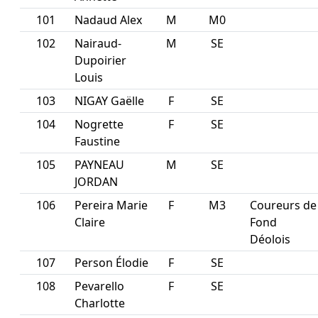
101
Nadaud Alex
M
M0
102
Nairaud-
M
SE
Dupoirier
Louis
103
NIGAY Gaëlle
F
SE
104
Nogrette
F
SE
Faustine
105
PAYNEAU
M
SE
JORDAN
106
Pereira Marie
F
M3
Coureurs de
Claire
Fond
Déolois
107
Person Élodie
F
SE
108
Pevarello
F
SE
Charlotte