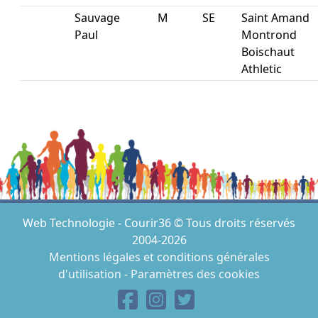
Sauvage
M
SE
Saint Amand
Paul
Montrond
Boischaut
Athletic
Web Technologie - Courir36 © Tous droits réservés
2004-2026
Mentions légales et conditions générales
d'utilisation
-
Paramètres des cookies