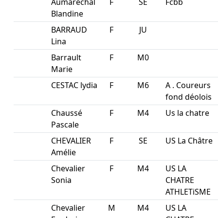
Aumarechal
F
SE
Fcbb
Blandine
BARRAUD
F
JU
Lina
Barrault
F
M0
Marie
CESTAC lydia
F
M6
A . Coureurs
fond déolois
Chaussé
F
M4
Us la chatre
Pascale
CHEVALIER
F
SE
US La Châtre
Amélie
Chevalier
F
M4
US LA
Sonia
CHATRE
ATHLETiSME
Chevalier
M
M4
US LA