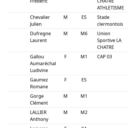
Frederic
CHATRE
ATHLETISME
Chevalier
M
ES
Stade
Julien
clermontois
Dufregne
M
M6
Union
Laurent
Sportive LA
CHATRE
Gallou
F
M1
CAP 03
Aumaréchal
Ludivine
Gaumez
F
ES
Romane
Gorge
M
M1
Clément
LALLIER
M
M2
Anthony