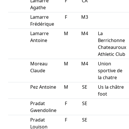
Lamarre
F
CA
Agathe
Lamarre
F
M3
Frédérique
Lamarre
M
M4
La
Antoine
Berrichonne
Chateauroux
Athletic Club
Moreau
M
M4
Union
Claude
sportive de
la chatre
Pez Antoine
M
SE
Us la châtre
foot
Pradat
F
SE
Gwendoline
Pradat
F
SE
Louison