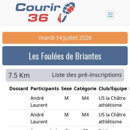
mardi
14
juillet
2026
Les Foulées de Briantes
7.5 Km
Liste des pré-inscriptions
Dossard
Participants
Sexe
Catégorie
Club/Equipe
André
M
M4
US la Châtre
Laurent
athlétisme
André
M
M4
US la Châtre
Laurent
athlétisme