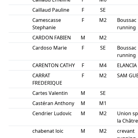
Caillaud Pauline
F
SE
Camescasse
F
M2
Boussac
Stephanie
running
CARDON FABIEN
M
M2
Cardoso Marie
F
SE
Boussac
running
CARENTON CATHY
F
M4
ELANCIA
CARRAT
F
M2
SAM GU
FREDERIQUE
Cartes Valentin
M
SE
Castéran Anthony
M
M1
Cendrier Ludovic
M
M2
Union sp
la Châtre
chabenat loic
M
M2
crevant