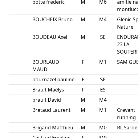
botte frederic
M
M6
amitie n
montluc
BOUCHEIX Bruno
M
M4
Glenic S
Nature
BOUDEAU Axel
M
SE
ENDURA
23 LA
SOUTER
BOURLAUD
F
M1
SAM GU
MAUD
bournazel pauline
F
SE
Brault Maélys
F
ES
brault David
M
M4
Bretaud Laurent
M
M1
Crevant
running
Brigand Matthieu
M
M0
RL Sarde
Caillaud Emeline
F
M0