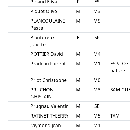
Pinaud Elisa
F
ES
Piquet Olive
M
M3
PLANCOULAINE
M
M5
Pascal
Plantureux
F
SE
Juliette
POTTIER David
M
M4
Pradeau Florent
M
M1
ES SCO s
nature
Priot Christophe
M
M0
PRUCHON
M
M3
SAM GU
GHISLAIN
Prugnau Valentin
M
SE
RATINET THIERRY
M
M5
TAM
raymond jean-
M
M1