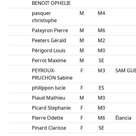
BENOIT OPHELIE
pasquer
M
M4
christophe
Pateyron Pierre
M
M6
Peeters Gérald
M
M2
Périgord Louis
M
M0
Perrot Maxime
M
SE
PEYROUX-
F
M3
SAM GU
PRUCHON Sabine
philippon lucie
F
ES
Piaud Mathieu
M
M0
Picard Stephanie
F
M0
Pierre Odette
F
M6
Élancia
Pinard Clarisse
F
SE