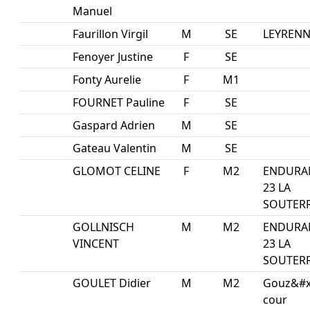
Manuel
Faurillon Virgil
M
SE
LEYRENN
Fenoyer Justine
F
SE
Fonty Aurelie
F
M1
FOURNET Pauline
F
SE
Gaspard Adrien
M
SE
Gateau Valentin
M
SE
GLOMOT CELINE
F
M2
ENDURA
23 LA
SOUTER
GOLLNISCH
M
M2
ENDURA
VINCENT
23 LA
SOUTER
GOULET Didier
M
M2
Gouz&#x
cour