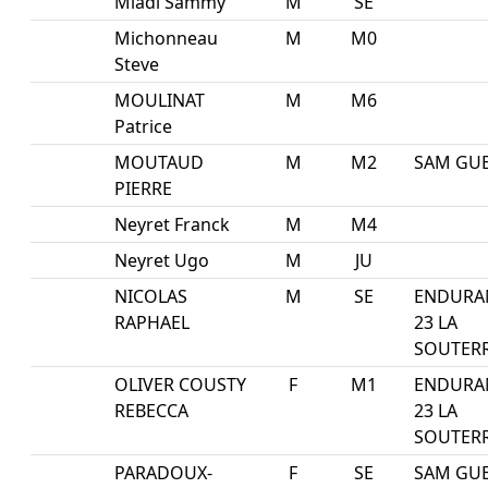
Miadi Sammy
M
SE
Michonneau
M
M0
Steve
MOULINAT
M
M6
Patrice
MOUTAUD
M
M2
SAM GU
PIERRE
Neyret Franck
M
M4
Neyret Ugo
M
JU
NICOLAS
M
SE
ENDURA
RAPHAEL
23 LA
SOUTER
OLIVER COUSTY
F
M1
ENDURA
REBECCA
23 LA
SOUTER
PARADOUX-
F
SE
SAM GU