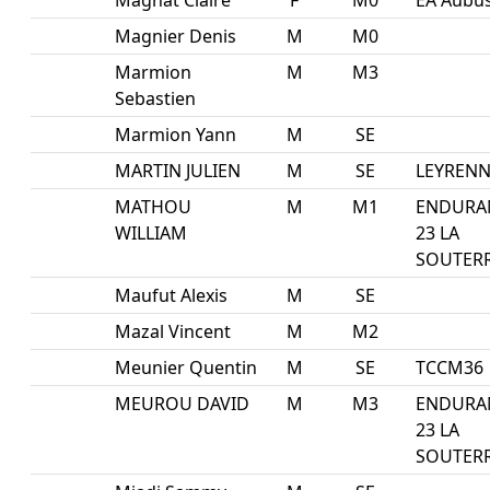
Magnat Claire
F
M0
EA Aubu
Magnier Denis
M
M0
Marmion
M
M3
Sebastien
Marmion Yann
M
SE
MARTIN JULIEN
M
SE
LEYRENN
MATHOU
M
M1
ENDURA
WILLIAM
23 LA
SOUTER
Maufut Alexis
M
SE
Mazal Vincent
M
M2
Meunier Quentin
M
SE
TCCM36
MEUROU DAVID
M
M3
ENDURA
23 LA
SOUTER