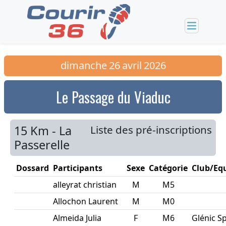
dimanche
26
avril
2026
Le Passage du Viaduc
15 Km - La
Liste des pré-inscriptions
Passerelle
Dossard
Participants
Sexe
Catégorie
Club/Eq
alleyrat christian
M
M5
Allochon Laurent
M
M0
Almeida Julia
F
M6
Glénic S