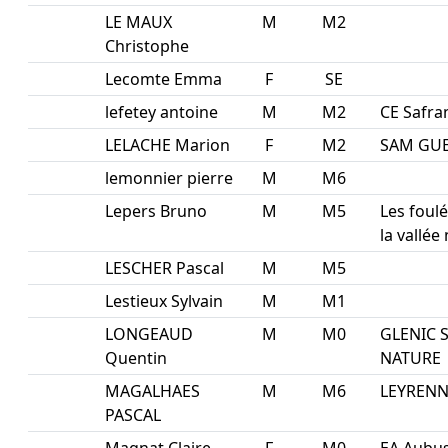
LE MAUX
M
M2
Christophe
Lecomte Emma
F
SE
lefetey antoine
M
M2
CE Safra
LELACHE Marion
F
M2
SAM GU
lemonnier pierre
M
M6
Lepers Bruno
M
M5
Les foul
la vallée
LESCHER Pascal
M
M5
Lestieux Sylvain
M
M1
LONGEAUD
M
M0
GLENIC 
Quentin
NATURE
MAGALHAES
M
M6
LEYRENN
PASCAL