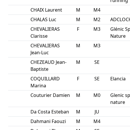
running
CHAIX Laurent
M
M4
CHALAS Luc
M
M2
ADCLOC
CHEVALIERAS
F
M3
Glénic S
Clarisse
Nature
CHEVALIERAS
M
M3
Jean-Luc
CHEZEAUD Jean-
M
SE
Baptiste
COQUILLARD
F
SE
Elancia
Marina
Couturier Damien
M
M0
Glenic s
nature
Da Costa Esteban
M
JU
Dahmani Faouzi
M
M4