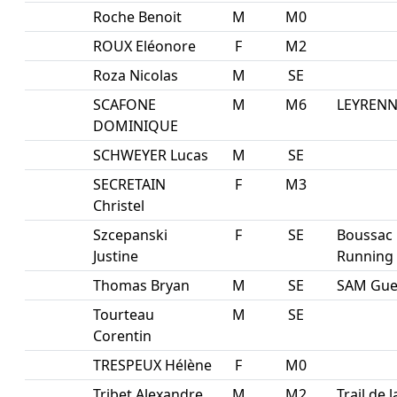
Roche Benoit
M
M0
ROUX Eléonore
F
M2
Roza Nicolas
M
SE
SCAFONE
M
M6
LEYRENN
DOMINIQUE
SCHWEYER Lucas
M
SE
SECRETAIN
F
M3
Christel
Szcepanski
F
SE
Boussac
Justine
Running
Thomas Bryan
M
SE
SAM Gue
Tourteau
M
SE
Corentin
TRESPEUX Hélène
F
M0
Tribet Alexandre
M
M2
Trail de l