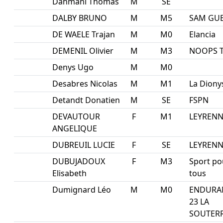
Dahmani Thomas
M
SE
DALBY BRUNO
M
M5
SAM GU
DE WAELE Trajan
M
M0
Elancia
DEMENIL Olivier
M
M3
NOOPS 
Denys Ugo
M
M0
Desabres Nicolas
M
M1
La Diony
Detandt Donatien
M
SE
FSPN
DEVAUTOUR
F
M1
LEYRENN
ANGELIQUE
DUBREUIL LUCIE
F
SE
LEYRENN
DUBUJADOUX
F
M3
Sport po
Elisabeth
tous
Dumignard Léo
M
M0
ENDURA
23 LA
SOUTER