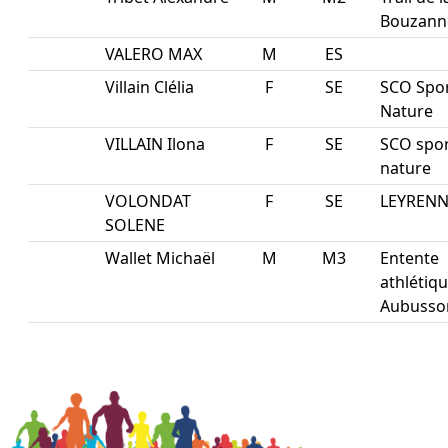
Bouzann
VALERO MAX
M
ES
Villain Clélia
F
SE
SCO Spo
Nature
VILLAIN Ilona
F
SE
SCO spo
nature
VOLONDAT
F
SE
LEYRENN
SOLENE
Wallet Michaël
M
M3
Entente
athlétiq
Aubusso