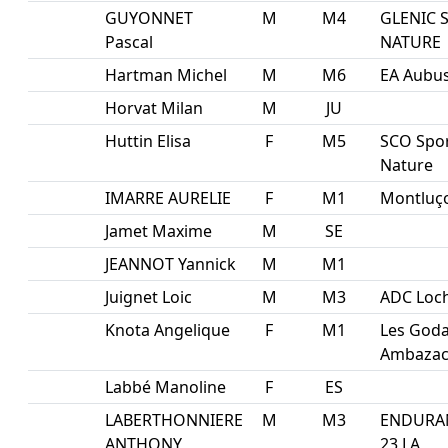
GUYONNET
M
M4
GLENIC 
Pascal
NATURE
Hartman Michel
M
M6
EA Aubu
Horvat Milan
M
JU
Huttin Elisa
F
M5
SCO Spo
Nature
IMARRE AURELIE
F
M1
Montluço
Jamet Maxime
M
SE
JEANNOT Yannick
M
M1
Juignet Loic
M
M3
ADC Loc
Knota Angelique
F
M1
Les God
Ambazac
Labbé Manoline
F
ES
LABERTHONNIERE
M
M3
ENDURA
ANTHONY
23 LA