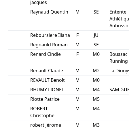
jacques
Raynaud Quentin
M
SE
Entente
Athlétiq
Aubusso
Reboursiere Iliana
F
JU
Regnauld Roman
M
SE
Renard Cindie
F
M0
Boussac
Running
Renault Claude
M
M2
La Diony
REVAULT Benoît
M
M0
RHUMY LIONEL
M
M4
SAM GU
Riotte Patrice
M
M5
ROBERT
M
M4
Christophe
robert jérome
M
M3