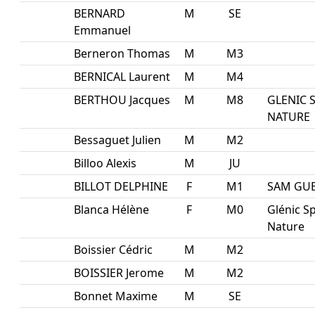
BERNARD
M
SE
Emmanuel
Berneron Thomas
M
M3
BERNICAL Laurent
M
M4
BERTHOU Jacques
M
M8
GLENIC 
NATURE
Bessaguet Julien
M
M2
Billoo Alexis
M
JU
BILLOT DELPHINE
F
M1
SAM GU
Blanca Hélène
F
M0
Glénic S
Nature
Boissier Cédric
M
M2
BOISSIER Jerome
M
M2
Bonnet Maxime
M
SE