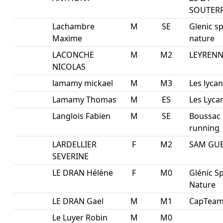
SOUTER
Lachambre
M
SE
Glenic s
Maxime
nature
LACONCHE
M
M2
LEYRENN
NICOLAS
lamamy mickael
M
M3
Les lyca
Lamamy Thomas
M
ES
Les Lyca
Langlois Fabien
M
SE
Boussac
running
LARDELLIER
F
M2
SAM GU
SEVERINE
LE DRAN Hélène
F
M0
Glénic S
Nature
LE DRAN Gael
M
M1
CapTea
Le Luyer Robin
M
M0