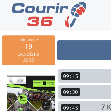
dimanche
19
octobre
2025
09:15
09:30
7 
09:45