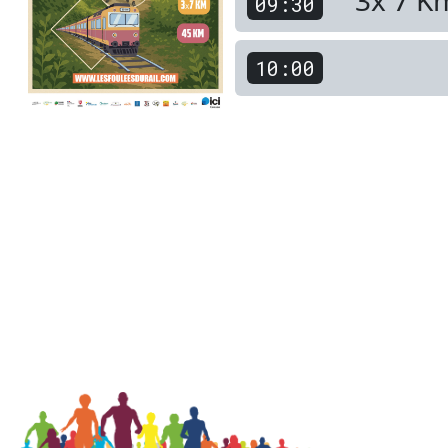
3x 7 K
09:30
10:00