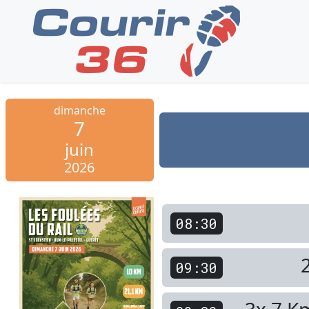
dimanche
7
juin
2026
08:30
09:30