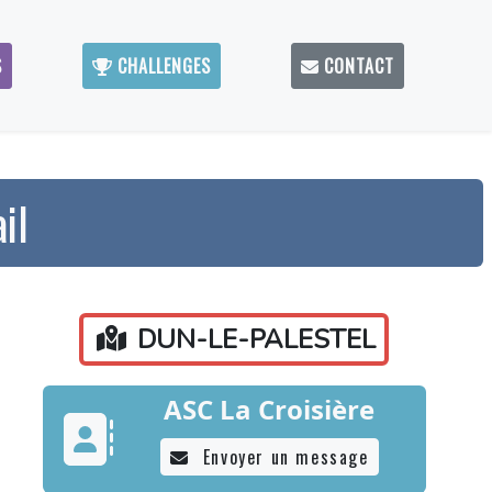
S
CHALLENGES
CONTACT
il
DUN-LE-PALESTEL
ASC La Croisière
Envoyer un message