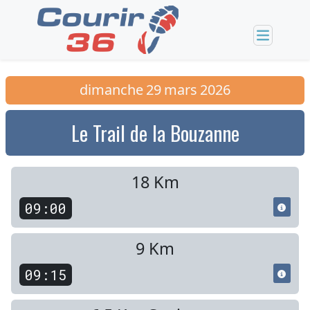
dimanche
29
mars
2026
Le Trail de la Bouzanne
18 Km
09:00
9 Km
09:15