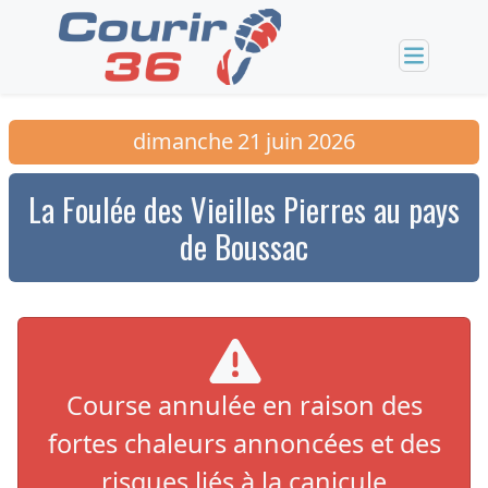
dimanche
21
juin
2026
La Foulée des Vieilles Pierres au pays
de Boussac
Course annulée en raison des
fortes chaleurs annoncées et des
risques liés à la canicule