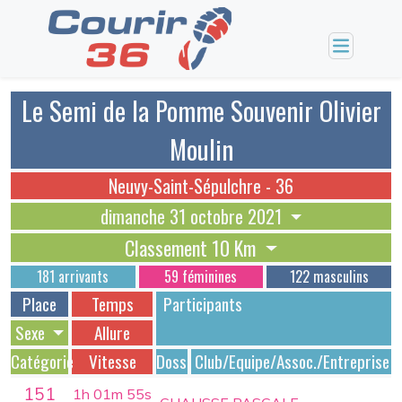
Le Semi de la Pomme Souvenir Olivier
Moulin
Neuvy-Saint-Sépulchre - 36
dimanche 31 octobre 2021
Classement 10 Km
181 arrivants
59 féminines
122 masculins
Place
Temps
Participants
Sexe
Allure
Catégorie
Vitesse
Dossards
Club/Equipe/Assoc./Entreprise
151
1h 01m 55s