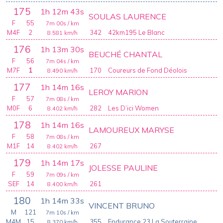
175
1h 12m 43s
SOULAS LAURENCE
F
55
7m 00s
/ km
M4F
2
342
42km195 Le Blanc
8.581
km/h
176
1h 13m 30s
BEUCHÉ CHANTAL
F
56
7m 04s
/ km
M7F
1
170
Coureurs de Fond Déolois
8.490
km/h
177
1h 14m 16s
LEROY MARION
F
57
7m 08s
/ km
M0F
6
282
Les D’ici Women
8.402
km/h
178
1h 14m 16s
LAMOUREUX MARYSE
F
58
7m 08s
/ km
M1F
14
267
8.402
km/h
179
1h 14m 17s
JOLESSE PAULINE
F
59
7m 09s
/ km
SEF
14
261
8.400
km/h
180
1h 14m 33s
VINCENT BRUNO
M
121
7m 10s
/ km
M4M
15
355
Endurance 23 La Souterraine
8.370
km/h