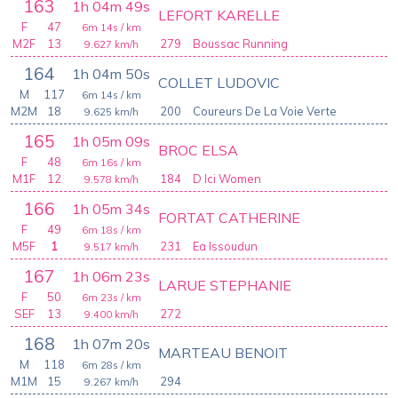
163
1h 04m 49s
LEFORT KARELLE
F
47
6m 14s
/ km
M2F
13
279
Boussac Running
9.627
km/h
164
1h 04m 50s
COLLET LUDOVIC
M
117
6m 14s
/ km
M2M
18
200
Coureurs De La Voie Verte
9.625
km/h
165
1h 05m 09s
BROC ELSA
F
48
6m 16s
/ km
M1F
12
184
D Ici Women
9.578
km/h
166
1h 05m 34s
FORTAT CATHERINE
F
49
6m 18s
/ km
M5F
1
231
Ea Issoudun
9.517
km/h
167
1h 06m 23s
LARUE STEPHANIE
F
50
6m 23s
/ km
SEF
13
272
9.400
km/h
168
1h 07m 20s
MARTEAU BENOIT
M
118
6m 28s
/ km
M1M
15
294
9.267
km/h