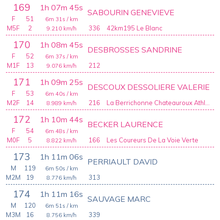
169
1h 07m 45s
SABOURIN GENEVIEVE
F
51
6m 31s
/ km
M5F
2
336
42km195 Le Blanc
9.210
km/h
170
1h 08m 45s
DESBROSSES SANDRINE
F
52
6m 37s
/ km
M1F
13
212
9.076
km/h
171
1h 09m 25s
DESCOUX DESSOLIERE VALERIE
F
53
6m 40s
/ km
M2F
14
216
La Berrichonne Chateauroux Athletic Club
8.989
km/h
172
1h 10m 44s
BECKER LAURENCE
F
54
6m 48s
/ km
M0F
5
166
Les Coureurs De La Voie Verte
8.822
km/h
173
1h 11m 06s
PERRIAULT DAVID
M
119
6m 50s
/ km
M2M
19
313
8.776
km/h
174
1h 11m 16s
SAUVAGE MARC
M
120
6m 51s
/ km
M3M
16
339
8.756
km/h