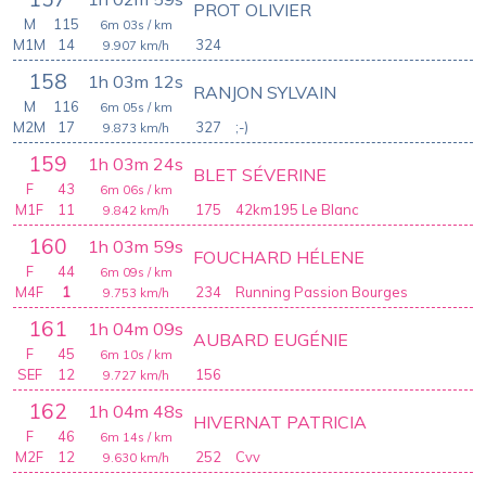
PROT OLIVIER
M
115
6m 03s
/ km
M1M
14
324
9.907
km/h
158
1h 03m 12s
RANJON SYLVAIN
M
116
6m 05s
/ km
M2M
17
327
;-)
9.873
km/h
159
1h 03m 24s
BLET SÉVERINE
F
43
6m 06s
/ km
M1F
11
175
42km195 Le Blanc
9.842
km/h
160
1h 03m 59s
FOUCHARD HÉLENE
F
44
6m 09s
/ km
M4F
1
234
Running Passion Bourges
9.753
km/h
161
1h 04m 09s
AUBARD EUGÉNIE
F
45
6m 10s
/ km
SEF
12
156
9.727
km/h
162
1h 04m 48s
HIVERNAT PATRICIA
F
46
6m 14s
/ km
M2F
12
252
Cvv
9.630
km/h