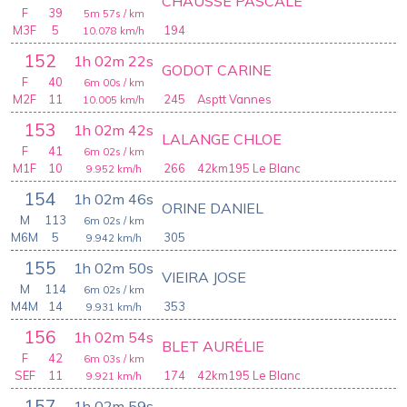
CHAUSSE PASCALE
F
39
5m 57s
/ km
M3F
5
194
10.078
km/h
152
1h 02m 22s
GODOT CARINE
F
40
6m 00s
/ km
M2F
11
245
Asptt Vannes
10.005
km/h
153
1h 02m 42s
LALANGE CHLOE
F
41
6m 02s
/ km
M1F
10
266
42km195 Le Blanc
9.952
km/h
154
1h 02m 46s
ORINE DANIEL
M
113
6m 02s
/ km
M6M
5
305
9.942
km/h
155
1h 02m 50s
VIEIRA JOSE
M
114
6m 02s
/ km
M4M
14
353
9.931
km/h
156
1h 02m 54s
BLET AURÉLIE
F
42
6m 03s
/ km
SEF
11
174
42km195 Le Blanc
9.921
km/h
157
1h 02m 59s