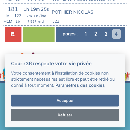
181
1h 19m 25s
POTHIER NICOLAS
M
122
7m 38s
/ km
M1M
16
322
7.857
km/h
1
2
3
4
pages :
Courir36 respecte votre vie privée
Votre consentement à l'installation de cookies non
strictement nécessaires est libre et peut être retiré ou
donné à tout moment.
Paramètres des cookies
Web Technologie - Courir36 © Tous droits réservés
2004-2026
Accepter
Mentions légales et conditions générales
d'utilisation
-
Paramètres des cookies
Refuser